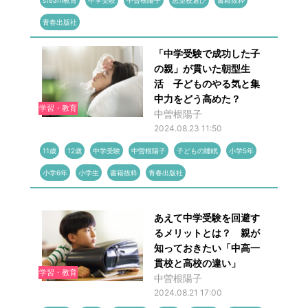
steam教育
中学受験
中曽根陽子
志望校選び
書籍抜粋
青春出版社
「中学受験で成功した子
の親」が貫いた朝型生
活 子どものやる気と集
中力をどう高めた？
学習・教育
中曽根陽子
2024.08.23 11:50
11歳
12歳
中学受験
中曽根陽子
子どもの睡眠
小学5年
小学6年
小学生
書籍抜粋
青春出版社
あえて中学受験を回避す
るメリットとは？ 親が
知っておきたい「中高一
貫校と高校の違い」
学習・教育
中曽根陽子
2024.08.21 17:00