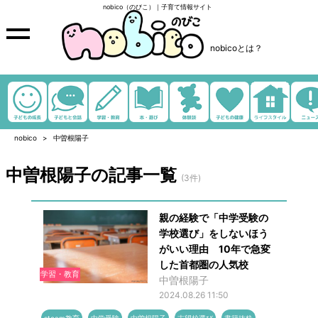
nobico（のびこ）｜子育て情報サイト
nobicoとは？
nobico
中曽根陽子
中曽根陽子の記事一覧
(3件)
親の経験で「中学受験の
学校選び」をしないほう
がいい理由 10年で急変
した首都圏の人気校
学習・教育
中曽根陽子
2024.08.26 11:50