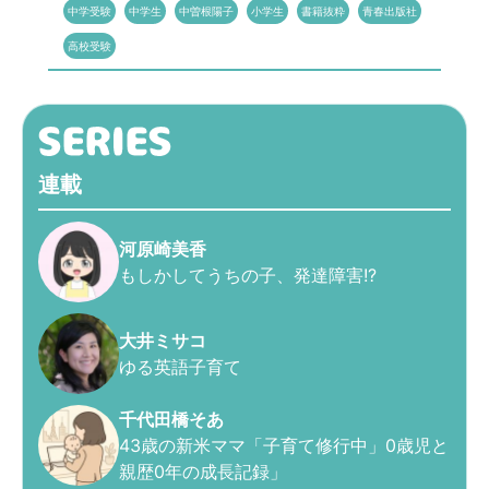
中学受験
中学生
中曽根陽子
小学生
書籍抜粋
青春出版社
高校受験
連載
河原崎美香
もしかしてうちの子、発達障害!?
大井ミサコ
ゆる英語子育て
千代田橋そあ
43歳の新米ママ「子育て修行中」0歳児と
親歴0年の成長記録」