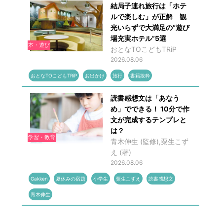
結局子連れ旅行は「ホテ
ルで楽しむ」が正解 観
光いらずで大満足の“遊び
場充実ホテル”5選
本・遊び
おとなTOこどもTRiP
2026.08.06
おとなTOこどもTRiP
お出かけ
旅行
書籍抜粋
読書感想文は「あなう
め」でできる！ 10分で作
文が完成するテンプレと
は？
学習・教育
青木伸生 (監修),粟生こず
え (著)
2026.08.06
Gakken
夏休みの宿題
小学生
粟生こずえ
読書感想文
青木伸生