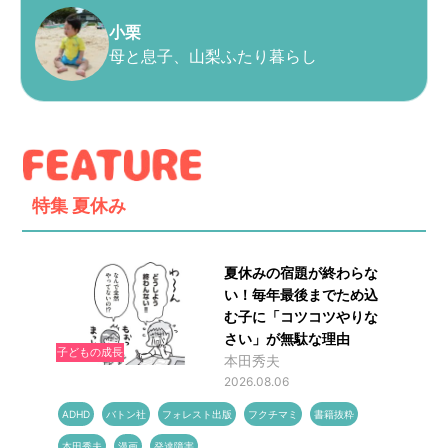
小栗
母と息子、山梨ふたり暮らし
特集
夏休み
夏休みの宿題が終わらな
い！毎年最後までため込
む子に「コツコツやりな
さい」が無駄な理由
子どもの成長
本田秀夫
2026.08.06
ADHD
バトン社
フォレスト出版
フクチマミ
書籍抜粋
本田秀夫
漫画
発達障害