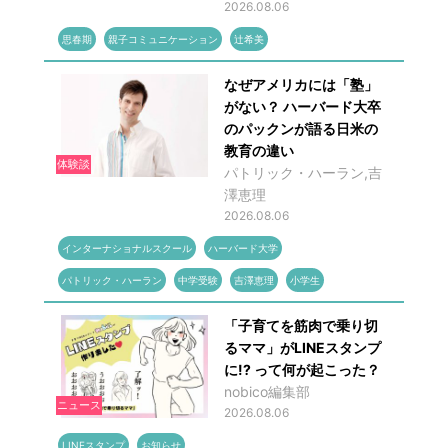
2026.08.06
思春期
親子コミュニケーション
辻希美
なぜアメリカには「塾」
がない？ ハーバード大卒
のパックンが語る日米の
教育の違い
体験談
パトリック・ハーラン,吉
澤恵理
2026.08.06
インターナショナルスクール
ハーバード大学
パトリック・ハーラン
中学受験
吉澤恵理
小学生
「子育てを筋肉で乗り切
るママ」がLINEスタンプ
に!? って何が起こった？
nobico編集部
ニュース
2026.08.06
LINEスタンプ
お知らせ