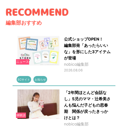
編集部おすすめ
公式ショップOPEN！
編集部発「あったらいい
な」を形にした3アイテム
が登場
ニュース
nobico編集部
2026.08.06
ECサイト
お知らせ
「2年間ほとんど会話な
し」5児のママ・辻希美さ
んも悩んだ子どもの思春
期 関係が戻ったきっか
体験談
けとは？
nobico編集部