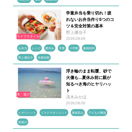
学童弁当を乗り切れ！疲
れないお弁当作り5つのコ
ツ＆安全対策の基本
野上優佳子
ライフスタイル
2026.08.06
お弁当
レシピ
夏休み
学童
小学館
書籍抜粋
野上優佳子
長期休暇
浮き輪のまま転覆、砂で
火傷も...夏休み前に親が
知るべき海のヒヤリハッ
ト
本・遊び
茂木みかほ
2026.08.06
ヒヤリハット
リスクマネジメント
事故防止
子どもの事故
海遊び