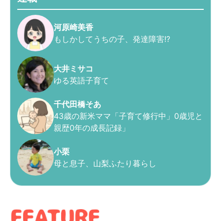
河原崎美香
もしかしてうちの子、発達障害!?
大井ミサコ
ゆる英語子育て
千代田橋そあ
43歳の新米ママ「子育て修行中」0歳児と
親歴0年の成長記録」
小栗
母と息子、山梨ふたり暮らし