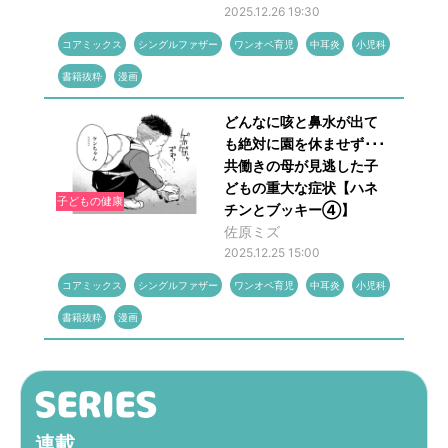
2025.12.26 19:30
コアミックス
シングルファザー
ワンオペ育児
中耳炎
小児科
書籍抜粋
漫画
どんなに咳と鼻水が出て
も絶対に園を休ませず･･･
共働きの母が見逃した子
どもの重大な症状【ハネ
子どもの健康
チンとブッキー④】
佐原ミズ
2025.12.25 15:00
コアミックス
シングルファザー
ワンオペ育児
中耳炎
小児科
書籍抜粋
漫画
連載