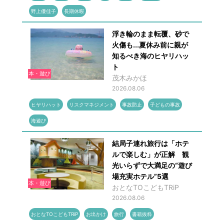
野上優佳子
長期休暇
浮き輪のまま転覆、砂で
火傷も...夏休み前に親が
知るべき海のヒヤリハッ
ト
本・遊び
茂木みかほ
2026.08.06
ヒヤリハット
リスクマネジメント
事故防止
子どもの事故
海遊び
結局子連れ旅行は「ホテ
ルで楽しむ」が正解 観
光いらずで大満足の“遊び
場充実ホテル”5選
本・遊び
おとなTOこどもTRiP
2026.08.06
おとなTOこどもTRiP
お出かけ
旅行
書籍抜粋