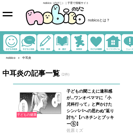
nobico（のびこ）｜子育て情報サイト
nobicoとは？
nobico
中耳炎
中耳炎の記事一覧
(2件)
子どもの聞こえに違和感
が…ワンオペママに「小
児科行って」と声かけた
シンパパへの思わぬ“返り
子どもの健康
討ち“【ハネチンとブッキ
ー⑤】
佐原ミズ