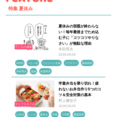
特集
夏休み
夏休みの宿題が終わらな
い！毎年最後までため込
む子に「コツコツやりな
さい」が無駄な理由
子どもの成長
本田秀夫
2026.08.06
ADHD
バトン社
フォレスト出版
フクチマミ
書籍抜粋
本田秀夫
漫画
発達障害
学童弁当を乗り切れ！疲
れないお弁当作り5つのコ
ツ＆安全対策の基本
野上優佳子
ライフスタイル
2026.08.06
お弁当
レシピ
夏休み
学童
小学館
書籍抜粋