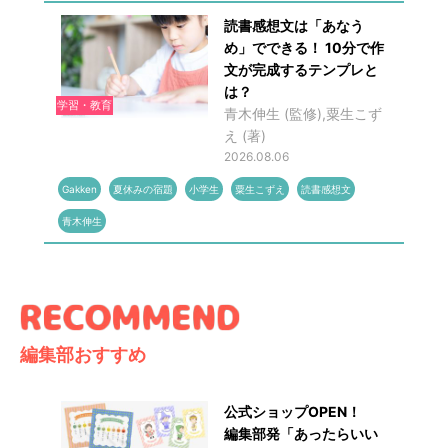
読書感想文は「あなう
め」でできる！ 10分で作
文が完成するテンプレと
は？
学習・教育
青木伸生 (監修),粟生こず
え (著)
2026.08.06
Gakken
夏休みの宿題
小学生
粟生こずえ
読書感想文
青木伸生
編集部おすすめ
公式ショップOPEN！
編集部発「あったらいい