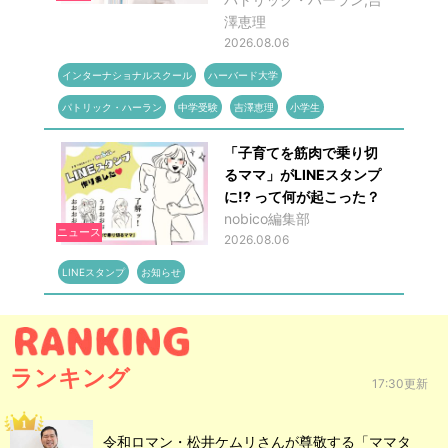
澤恵理
2026.08.06
インターナショナルスクール
ハーバード大学
パトリック・ハーラン
中学受験
吉澤恵理
小学生
「子育てを筋肉で乗り切
るママ」がLINEスタンプ
に!? って何が起こった？
nobico編集部
ニュース
2026.08.06
LINEスタンプ
お知らせ
ランキング
17:30更新
令和ロマン・松井ケムリさんが尊敬する「ママタ