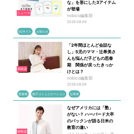
な」を形にした3アイテム
が登場
ニュース
nobico編集部
2026.08.06
ECサイト
お知らせ
「2年間ほとんど会話な
し」5児のママ・辻希美さ
んも悩んだ子どもの思春
期 関係が戻ったきっか
体験談
けとは？
nobico編集部
2026.08.06
思春期
親子コミュニケーション
辻希美
なぜアメリカには「塾」
がない？ ハーバード大卒
のパックンが語る日米の
教育の違い
体験談
パトリック・ハーラン,吉