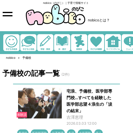
nobico（のびこ）｜子育て情報サイト
nobicoとは？
nobico
予備校
予備校の記事一覧
(2件)
宅浪、予備校、医学部専
門校…すべてを経験した
医学部志望４浪生の「涙
の結末」
体験談
吉澤恵理
2026.03.03 12:00