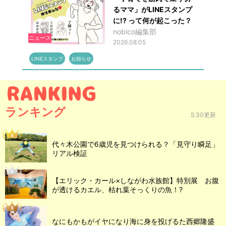
るママ」がLINEスタンプ
に!? って何が起こった？
nobico編集部
ニュース
2026.08.05
LINEスタンプ
お知らせ
ランキング
5:30更新
代々木公園で6歳児を見つけられる？「見守り瞬足」
リアル検証
【エリック・カール×しながわ水族館】特別展 お腹
が透けるカエル、枯れ葉そっくりの魚！?
なにもかもがイヤになり海に身を投げるた西郷隆盛