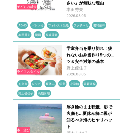
さい」が無駄な理由
子どもの成長
本田秀夫
2026.08.05
ADHD
バトン社
フォレスト出版
フクチマミ
書籍抜粋
本田秀夫
漫画
発達障害
学童弁当を乗り切れ！疲
れないお弁当作り5つのコ
ツ＆安全対策の基本
野上優佳子
ライフスタイル
2026.08.05
お弁当
レシピ
夏休み
学童
小学館
書籍抜粋
野上優佳子
長期休暇
浮き輪のまま転覆、砂で
火傷も...夏休み前に親が
知るべき海のヒヤリハッ
ト
本・遊び
茂木みかほ