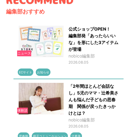
編集部おすすめ
公式ショップOPEN！
編集部発「あったらいい
な」を形にした3アイテム
が登場
ニュース
nobico編集部
2026.08.05
ECサイト
お知らせ
「2年間ほとんど会話な
し」5児のママ・辻希美さ
んも悩んだ子どもの思春
期 関係が戻ったきっか
体験談
けとは？
nobico編集部
2026.08.05
思春期
親子コミュニケーション
辻希美