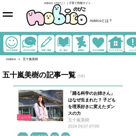
nobico（のびこ）｜子育て情報サイト
nobicoとは？
nobico
五十嵐美樹
五十嵐美樹の記事一覧
(1件)
「踊る科学のお姉さん」
はなぜ生まれた？ 子ども
を理系好きに変えたダン
スの力
ニュース
五十嵐美樹
2024.06.07 07:00