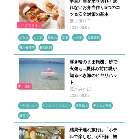
学童弁当を乗り切れ！疲
れないお弁当作り5つのコ
ツ＆安全対策の基本
野上優佳子
ライフスタイル
2026.08.05
お弁当
レシピ
夏休み
学童
小学館
書籍抜粋
野上優佳子
長期休暇
浮き輪のまま転覆、砂で
火傷も...夏休み前に親が
知るべき海のヒヤリハッ
ト
本・遊び
茂木みかほ
2026.08.05
ヒヤリハット
リスクマネジメント
事故防止
子どもの事故
海遊び
結局子連れ旅行は「ホテ
ルで楽しむ」が正解 観