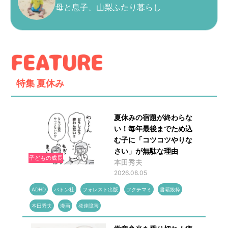
母と息子、山梨ふたり暮らし
特集
夏休み
夏休みの宿題が終わらな
い！毎年最後までため込
む子に「コツコツやりな
さい」が無駄な理由
子どもの成長
本田秀夫
2026.08.05
ADHD
バトン社
フォレスト出版
フクチマミ
書籍抜粋
本田秀夫
漫画
発達障害