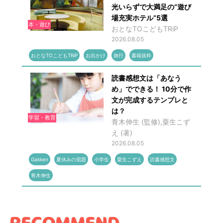
光いらずで大満足の“遊び
場充実ホテル”5選
本・遊び
おとなTOこどもTRiP
2026.08.05
おとなTOこどもTRiP
お出かけ
旅行
書籍抜粋
読書感想文は「あなう
め」でできる！ 10分で作
文が完成するテンプレと
は？
学習・教育
青木伸生 (監修),粟生こず
え (著)
2026.08.05
Gakken
夏休みの宿題
小学生
粟生こずえ
読書感想文
青木伸生