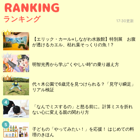
ランキング
17:30更新
【エリック・カール×しながわ水族館】特別展 お腹
が透けるカエル、枯れ葉そっくりの魚！?
明智光秀から学ぶ"くやしい時"の乗り越え方
代々木公園で6歳児を見つけられる？「見守り瞬足」
リアル検証
「なんでミスするの」と怒る前に。計算ミスを折れ
ない心に変える親の関わり方
子どもの「やってみたい！」を応援！ はじめての料
理のきほん