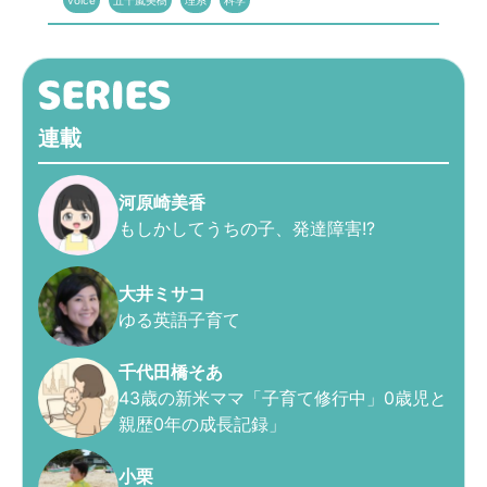
voice
五十嵐美樹
理系
科学
連載
河原崎美香
もしかしてうちの子、発達障害!?
大井ミサコ
ゆる英語子育て
千代田橋そあ
43歳の新米ママ「子育て修行中」0歳児と
親歴0年の成長記録」
小栗