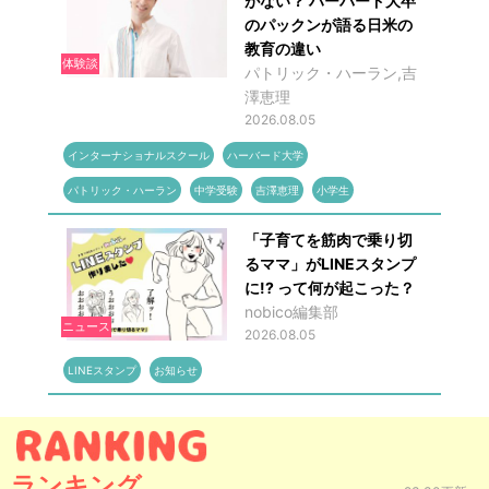
がない？ ハーバード大卒
のパックンが語る日米の
教育の違い
体験談
パトリック・ハーラン,吉
澤恵理
2026.08.05
インターナショナルスクール
ハーバード大学
パトリック・ハーラン
中学受験
吉澤恵理
小学生
「子育てを筋肉で乗り切
るママ」がLINEスタンプ
に!? って何が起こった？
nobico編集部
ニュース
2026.08.05
LINEスタンプ
お知らせ
ランキング