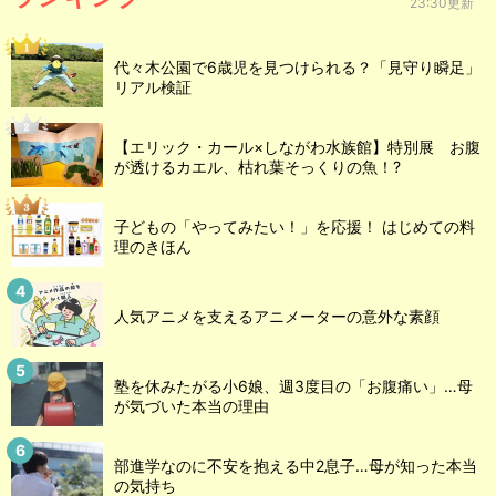
23:30更新
代々木公園で6歳児を見つけられる？「見守り瞬足」
リアル検証
【エリック・カール×しながわ水族館】特別展 お腹
が透けるカエル、枯れ葉そっくりの魚！?
子どもの「やってみたい！」を応援！ はじめての料
理のきほん
人気アニメを支えるアニメーターの意外な素顔
塾を休みたがる小6娘、週3度目の「お腹痛い」…母
が気づいた本当の理由
部進学なのに不安を抱える中2息子…母が知った本当
の気持ち