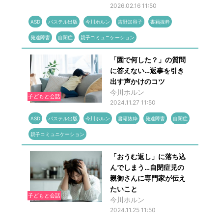
2026.02.16 11:50
ASD
パステル出版
今川ホルン
吉野加容子
書籍抜粋
発達障害
自閉症
親子コミュニケーション
「園で何した？」の質問
に答えない…返事を引き
出す声かけのコツ
今川ホルン
子どもと会話
2024.11.27 11:50
ASD
パステル出版
今川ホルン
書籍抜粋
発達障害
自閉症
親子コミュニケーション
「おうむ返し」に落ち込
んでしまう…自閉症児の
親御さんに専門家が伝え
たいこと
子どもと会話
今川ホルン
2024.11.25 11:50