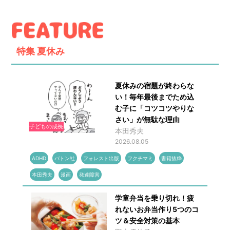
特集
夏休み
夏休みの宿題が終わらな
い！毎年最後までため込
む子に「コツコツやりな
さい」が無駄な理由
子どもの成長
本田秀夫
2026.08.05
ADHD
バトン社
フォレスト出版
フクチマミ
書籍抜粋
本田秀夫
漫画
発達障害
学童弁当を乗り切れ！疲
れないお弁当作り5つのコ
ツ＆安全対策の基本