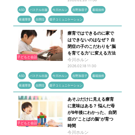
ASD
パステル出版
今川ホルン
吉野加容子
書籍抜粋
発達障害
自閉症
親子コミュニケーション
療育ではできるのに家で
はできないのはなぜ？ 自
閉症の子のこだわりを“脳
を育てる力”に変える方法
子どもと会話
今川ホルン
2026.02.18 11:30
ASD
パステル出版
今川ホルン
吉野加容子
書籍抜粋
発達障害
自閉症
親子コミュニケーション
あそぶだけに見える療育
に意味はある？ 悩んだ母
が9年後にわかった、自閉
症の“ことばの脳”が育つ
子どもと会話
時間
今川ホルン