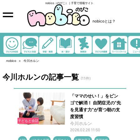
nobico（のびこ）｜子育て情報サイト
nobicoとは？
nobico
今川ホルン
今川ホルンの記事一覧
(11件)
「ママのせい！」をビン
ゴで解消！ 自閉症児の“先
を見通す力”が育つ朝の支
度習慣
子どもと会話
今川ホルン
2026.02.26 11:50