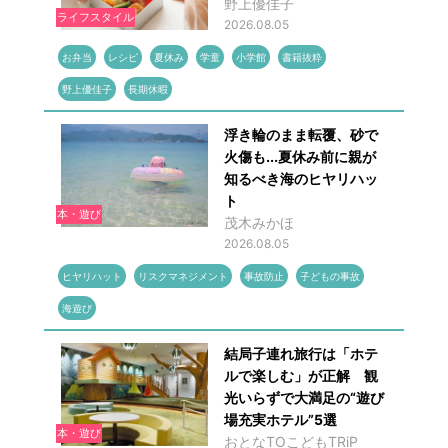
野上優佳子
ライフスタイル
2026.08.05
お弁当
レシピ
夏休み
学童
小学館
書籍抜粋
野上優佳子
長期休暇
浮き輪のまま転覆、砂で
火傷も...夏休み前に親が
知るべき海のヒヤリハッ
ト
本・遊び
茂木みかほ
2026.08.05
ヒヤリハット
リスクマネジメント
事故防止
子どもの事故
海遊び
結局子連れ旅行は「ホテ
ルで楽しむ」が正解 観
光いらずで大満足の“遊び
場充実ホテル”5選
本・遊び
おとなTOこどもTRiP