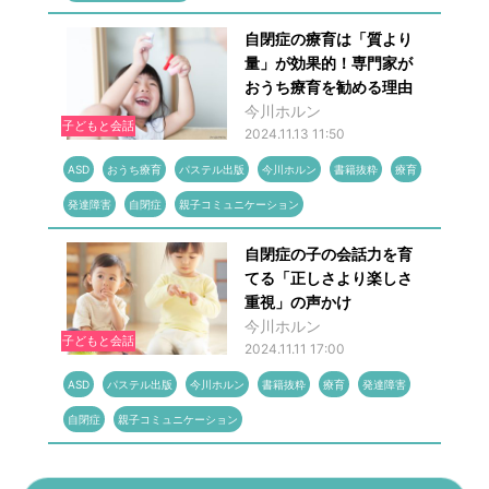
自閉症の療育は「質より
量」が効果的！専門家が
おうち療育を勧める理由
今川ホルン
子どもと会話
2024.11.13 11:50
ASD
おうち療育
パステル出版
今川ホルン
書籍抜粋
療育
発達障害
自閉症
親子コミュニケーション
自閉症の子の会話力を育
てる「正しさより楽しさ
重視」の声かけ
今川ホルン
子どもと会話
2024.11.11 17:00
ASD
パステル出版
今川ホルン
書籍抜粋
療育
発達障害
自閉症
親子コミュニケーション