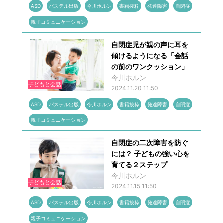
ASD
パステル出版
今川ホルン
書籍抜粋
発達障害
自閉症
親子コミュニケーション
自閉症児が親の声に耳を
傾けるようになる「会話
の前のワンクッション」
今川ホルン
子どもと会話
2024.11.20 11:50
ASD
パステル出版
今川ホルン
書籍抜粋
発達障害
自閉症
親子コミュニケーション
自閉症の二次障害を防ぐ
には？ 子どもの強い心を
育てる２ステップ
今川ホルン
子どもと会話
2024.11.15 11:50
ASD
パステル出版
今川ホルン
書籍抜粋
発達障害
自閉症
親子コミュニケーション