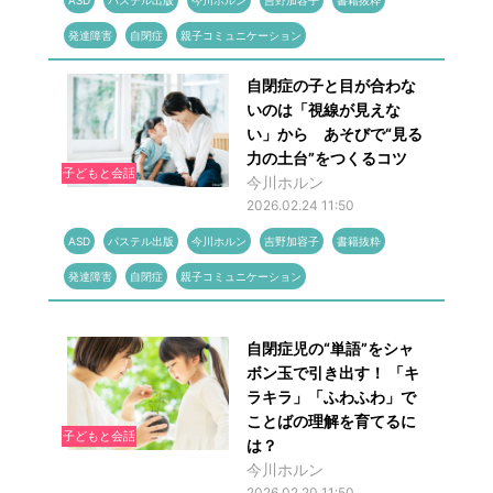
ASD
パステル出版
今川ホルン
吉野加容子
書籍抜粋
発達障害
自閉症
親子コミュニケーション
自閉症の子と目が合わな
いのは「視線が見えな
い」から あそびで“見る
力の土台”をつくるコツ
子どもと会話
今川ホルン
2026.02.24 11:50
ASD
パステル出版
今川ホルン
吉野加容子
書籍抜粋
発達障害
自閉症
親子コミュニケーション
自閉症児の“単語”をシャ
ボン玉で引き出す！ 「キ
ラキラ」「ふわふわ」で
ことばの理解を育てるに
子どもと会話
は？
今川ホルン
2026.02.20 11:50