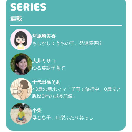
連載
河原崎美香
もしかしてうちの子、発達障害!?
大井ミサコ
ゆる英語子育て
千代田橋そあ
43歳の新米ママ「子育て修行中」0歳児と
親歴0年の成長記録」
小栗
母と息子、山梨ふたり暮らし