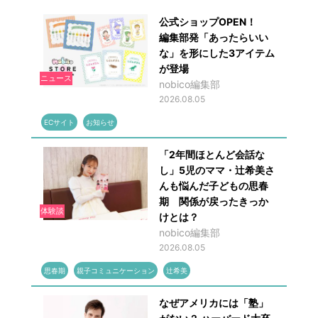
公式ショップOPEN！
編集部発「あったらいい
な」を形にした3アイテム
が登場
ニュース
nobico編集部
2026.08.05
ECサイト
お知らせ
「2年間ほとんど会話な
し」5児のママ・辻希美さ
んも悩んだ子どもの思春
期 関係が戻ったきっか
体験談
けとは？
nobico編集部
2026.08.05
思春期
親子コミュニケーション
辻希美
なぜアメリカには「塾」