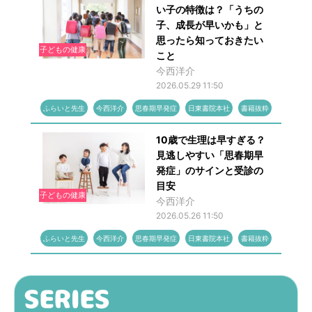
い子の特徴は？「うちの
子、成長が早いかも」と
思ったら知っておきたい
子どもの健康
こと
今西洋介
2026.05.29 11:50
ふらいと先生
今西洋介
思春期早発症
日東書院本社
書籍抜粋
10歳で生理は早すぎる？
見逃しやすい「思春期早
発症」のサインと受診の
目安
子どもの健康
今西洋介
2026.05.26 11:50
ふらいと先生
今西洋介
思春期早発症
日東書院本社
書籍抜粋