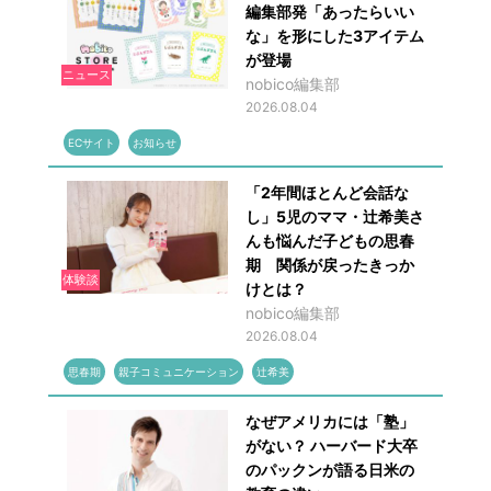
編集部発「あったらいい
な」を形にした3アイテム
が登場
ニュース
nobico編集部
2026.08.04
ECサイト
お知らせ
「2年間ほとんど会話な
し」5児のママ・辻希美さ
んも悩んだ子どもの思春
期 関係が戻ったきっか
体験談
けとは？
nobico編集部
2026.08.04
思春期
親子コミュニケーション
辻希美
なぜアメリカには「塾」
がない？ ハーバード大卒
のパックンが語る日米の