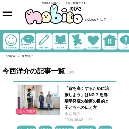
nobico（のびこ）｜子育て情報サイト
nobicoとは？
nobico
今西洋介
今西洋介の記事一覧
(5件)
「背を高くするために治
療しよう」はNG？ 思春
期早発症の治療の目的と
子どもへの伝え方
子どもの健康
今西洋介
2026.06.08 11:50