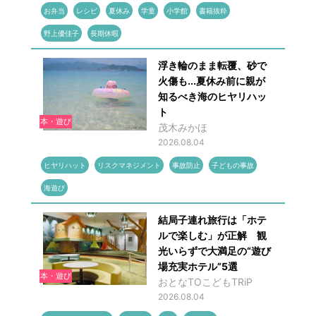
お弁当
レシピ
夏休み
学童
小学館
書籍抜粋
野上優佳子
長期休暇
浮き輪のまま転覆、砂で
火傷も...夏休み前に親が
知るべき海のヒヤリハッ
ト
本・遊び
茂木みかほ
2026.08.04
ヒヤリハット
リスクマネジメント
事故防止
子どもの事故
海遊び
結局子連れ旅行は「ホテ
ルで楽しむ」が正解 観
光いらずで大満足の“遊び
場充実ホテル”5選
本・遊び
おとなTOこどもTRiP
2026.08.04