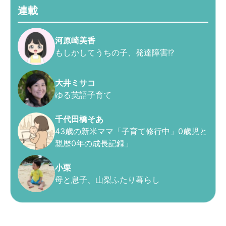
連載
河原崎美香
もしかしてうちの子、発達障害!?
大井ミサコ
ゆる英語子育て
千代田橋そあ
43歳の新米ママ「子育て修行中」0歳児と
親歴0年の成長記録」
小栗
母と息子、山梨ふたり暮らし