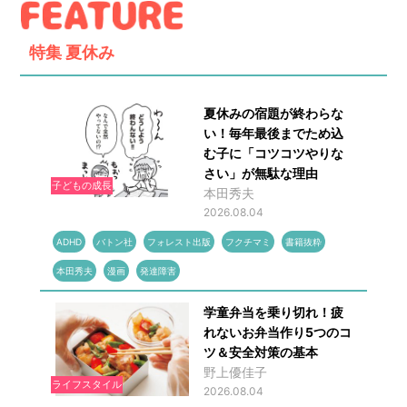
特集
夏休み
夏休みの宿題が終わらな
い！毎年最後までため込
む子に「コツコツやりな
さい」が無駄な理由
子どもの成長
本田秀夫
2026.08.04
ADHD
バトン社
フォレスト出版
フクチマミ
書籍抜粋
本田秀夫
漫画
発達障害
学童弁当を乗り切れ！疲
れないお弁当作り5つのコ
ツ＆安全対策の基本
野上優佳子
ライフスタイル
2026.08.04