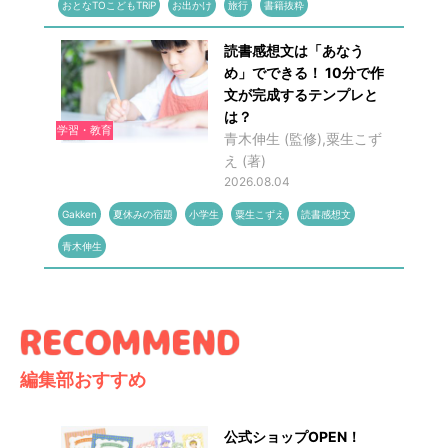
おとなTOこどもTRiP
お出かけ
旅行
書籍抜粋
読書感想文は「あなう
め」でできる！ 10分で作
文が完成するテンプレと
は？
学習・教育
青木伸生 (監修),粟生こず
え (著)
2026.08.04
Gakken
夏休みの宿題
小学生
粟生こずえ
読書感想文
青木伸生
編集部おすすめ
公式ショップOPEN！