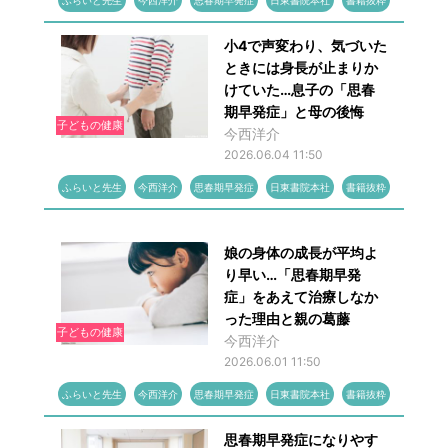
ふらいと先生
今西洋介
思春期早発症
日東書院本社
書籍抜粋
小4で声変わり、気づいた
ときには身長が止まりか
けていた…息子の「思春
期早発症」と母の後悔
子どもの健康
今西洋介
2026.06.04 11:50
ふらいと先生
今西洋介
思春期早発症
日東書院本社
書籍抜粋
娘の身体の成長が平均よ
り早い…「思春期早発
症」をあえて治療しなか
った理由と親の葛藤
子どもの健康
今西洋介
2026.06.01 11:50
ふらいと先生
今西洋介
思春期早発症
日東書院本社
書籍抜粋
思春期早発症になりやす