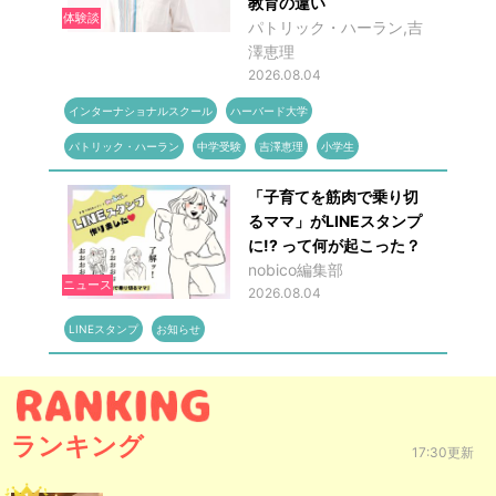
教育の違い
体験談
パトリック・ハーラン,吉
澤恵理
2026.08.04
インターナショナルスクール
ハーバード大学
パトリック・ハーラン
中学受験
吉澤恵理
小学生
「子育てを筋肉で乗り切
るママ」がLINEスタンプ
に!? って何が起こった？
nobico編集部
ニュース
2026.08.04
LINEスタンプ
お知らせ
ランキング
17:30更新