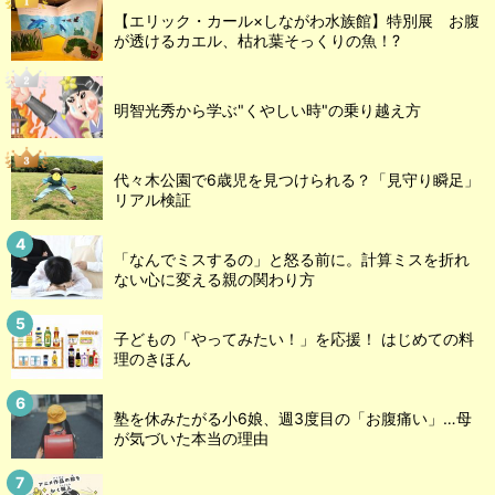
【エリック・カール×しながわ水族館】特別展 お腹
が透けるカエル、枯れ葉そっくりの魚！?
明智光秀から学ぶ"くやしい時"の乗り越え方
代々木公園で6歳児を見つけられる？「見守り瞬足」
リアル検証
「なんでミスするの」と怒る前に。計算ミスを折れ
ない心に変える親の関わり方
子どもの「やってみたい！」を応援！ はじめての料
理のきほん
塾を休みたがる小6娘、週3度目の「お腹痛い」…母
が気づいた本当の理由