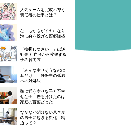
人気ゲームを完成へ導く
責任者の仕事とは？
なにもかもがイヤになり
海に身を投げる西郷隆盛
「挨拶しなさい！」は逆
効果？ 自分から挨拶する
子の育て方
「みんな幸せそうなのに
私だけ…」妊娠中の孤独
への対処法
塾に通う幸せな子と不幸
せな子…差を分けたのは
家庭の言葉だった
なかなか聞けない思春期
の男子に起きる変化…精
通って？