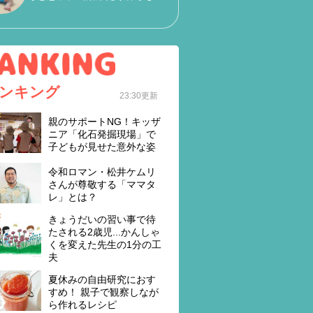
ンキング
23:30更新
親のサポートNG！キッザ
ニア「化石発掘現場」で
子どもが見せた意外な姿
令和ロマン・松井ケムリ
さんが尊敬する「ママタ
レ」とは？
きょうだいの習い事で待
たされる2歳児...かんしゃ
くを変えた先生の1分の工
夫
夏休みの自由研究におす
すめ！ 親子で観察しなが
ら作れるレシピ