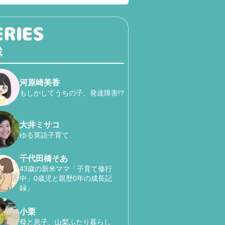
載
河原崎美香
もしかしてうちの子、発達障害!?
大井ミサコ
ゆる英語子育て
千代田橋そあ
43歳の新米ママ「子育て修行
中」0歳児と親歴0年の成長記
録」
小栗
母と息子、山梨ふたり暮らし