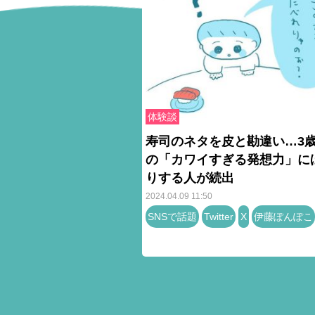
体験談
寿司のネタを皮と勘違い…3
の「カワイすぎる発想力」に
りする人が続出
2024.04.09 11:50
SNSで話題
Twitter
X
伊藤ぽんぽこ