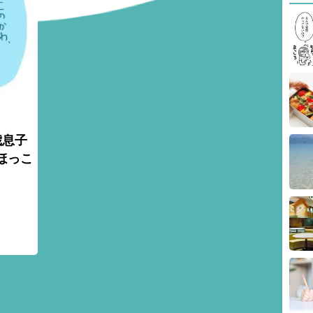
歳息子
ほっこ