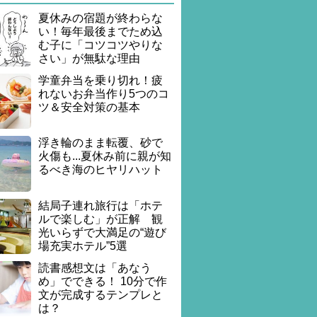
夏休みの宿題が終わらな
い！毎年最後までため込
む子に「コツコツやりな
さい」が無駄な理由
学童弁当を乗り切れ！疲
れないお弁当作り5つのコ
ツ＆安全対策の基本
浮き輪のまま転覆、砂で
火傷も...夏休み前に親が知
るべき海のヒヤリハット
結局子連れ旅行は「ホテ
ルで楽しむ」が正解 観
光いらずで大満足の“遊び
場充実ホテル”5選
読書感想文は「あなう
め」でできる！ 10分で作
文が完成するテンプレと
は？