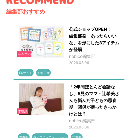
編集部おすすめ
公式ショップOPEN！
編集部発「あったらいい
な」を形にした3アイテム
が登場
ニュース
nobico編集部
2026.08.06
ECサイト
お知らせ
「2年間ほとんど会話な
し」5児のママ・辻希美さ
んも悩んだ子どもの思春
期 関係が戻ったきっか
体験談
けとは？
nobico編集部
2026.08.06
思春期
親子コミュニケーション
辻希美