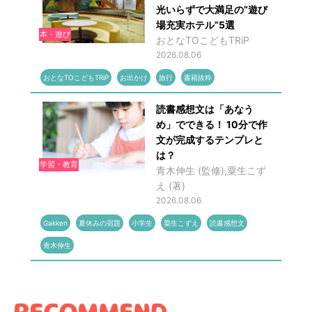
光いらずで大満足の“遊び
場充実ホテル”5選
本・遊び
おとなTOこどもTRiP
2026.08.06
おとなTOこどもTRiP
お出かけ
旅行
書籍抜粋
読書感想文は「あなう
め」でできる！ 10分で作
文が完成するテンプレと
は？
学習・教育
青木伸生 (監修),粟生こず
え (著)
2026.08.06
Gakken
夏休みの宿題
小学生
粟生こずえ
読書感想文
青木伸生