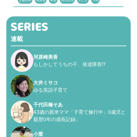
五藤良将
低体温
体温
吉澤恵理
子ども
平熱
連載
河原崎美香
もしかしてうちの子、発達障害!?
大井ミサコ
ゆる英語子育て
千代田橋そあ
43歳の新米ママ「子育て修行中」0歳児と
親歴0年の成長記録」
小栗