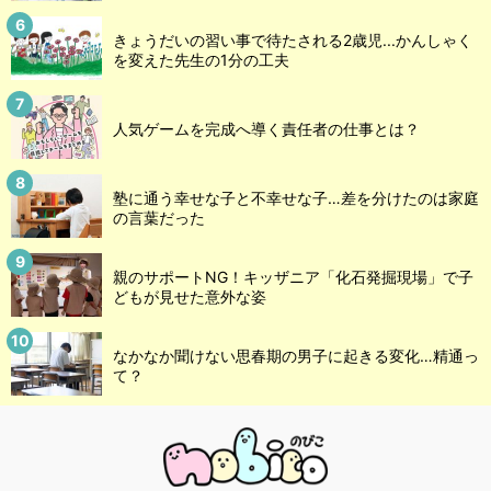
きょうだいの習い事で待たされる2歳児...かんしゃく
を変えた先生の1分の工夫
人気ゲームを完成へ導く責任者の仕事とは？
塾に通う幸せな子と不幸せな子…差を分けたのは家庭
の言葉だった
親のサポートNG！キッザニア「化石発掘現場」で子
どもが見せた意外な姿
なかなか聞けない思春期の男子に起きる変化…精通っ
て？