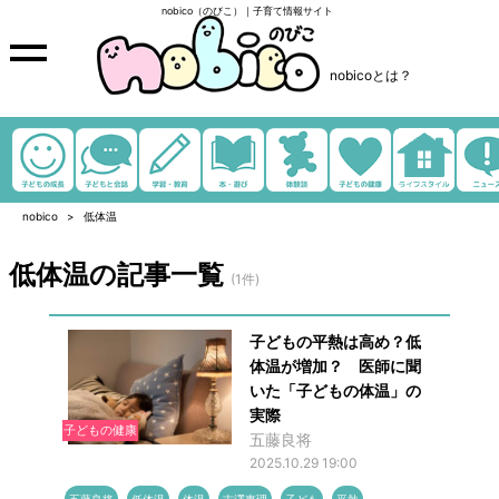
nobico（のびこ）｜子育て情報サイト
nobicoとは？
nobico
低体温
低体温の記事一覧
(1件)
子どもの平熱は高め？低
体温が増加？ 医師に聞
いた「子どもの体温」の
実際
子どもの健康
五藤良将
2025.10.29 19:00