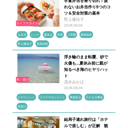
学童弁当を乗り切れ！疲
れないお弁当作り5つのコ
ツ＆安全対策の基本
野上優佳子
ライフスタイル
2026.08.06
お弁当
レシピ
夏休み
学童
小学館
書籍抜粋
野上優佳子
長期休暇
浮き輪のまま転覆、砂で
火傷も...夏休み前に親が
知るべき海のヒヤリハッ
ト
本・遊び
茂木みかほ
2026.08.06
ヒヤリハット
リスクマネジメント
事故防止
子どもの事故
海遊び
結局子連れ旅行は「ホテ
ルで楽しむ」が正解 観