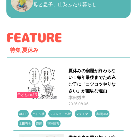
母と息子、山梨ふたり暮らし
特集
夏休み
夏休みの宿題が終わらな
い！毎年最後までため込
む子に「コツコツやりな
さい」が無駄な理由
子どもの成長
本田秀夫
2026.08.06
ADHD
バトン社
フォレスト出版
フクチマミ
書籍抜粋
本田秀夫
漫画
発達障害