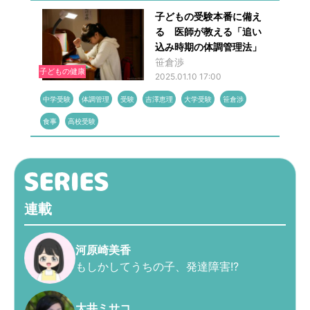
子どもの受験本番に備え
る 医師が教える「追い
込み時期の体調管理法」
笹倉渉
子どもの健康
2025.01.10 17:00
中学受験
体調管理
受験
吉澤恵理
大学受験
笹倉渉
食事
高校受験
連載
河原崎美香
もしかしてうちの子、発達障害!?
大井ミサコ