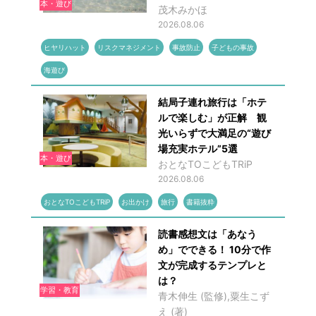
本・遊び
茂木みかほ
2026.08.06
ヒヤリハット
リスクマネジメント
事故防止
子どもの事故
海遊び
結局子連れ旅行は「ホテ
ルで楽しむ」が正解 観
光いらずで大満足の“遊び
場充実ホテル”5選
本・遊び
おとなTOこどもTRiP
2026.08.06
おとなTOこどもTRiP
お出かけ
旅行
書籍抜粋
読書感想文は「あなう
め」でできる！ 10分で作
文が完成するテンプレと
は？
学習・教育
青木伸生 (監修),粟生こず
え (著)