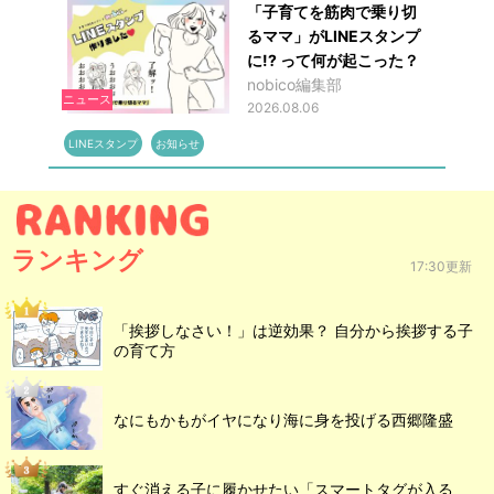
「子育てを筋肉で乗り切
るママ」がLINEスタンプ
に!? って何が起こった？
nobico編集部
ニュース
2026.08.06
LINEスタンプ
お知らせ
ランキング
17:30更新
「挨拶しなさい！」は逆効果？ 自分から挨拶する子
の育て方
なにもかもがイヤになり海に身を投げる西郷隆盛
すぐ消える子に履かせたい「スマートタグが入る