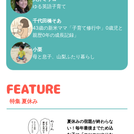
ゆる英語子育て
千代田橋そあ
43歳の新米ママ「子育て修行中」0歳児と
親歴0年の成長記録」
小栗
母と息子、山梨ふたり暮らし
特集
夏休み
夏休みの宿題が終わらな
い！毎年最後までため込