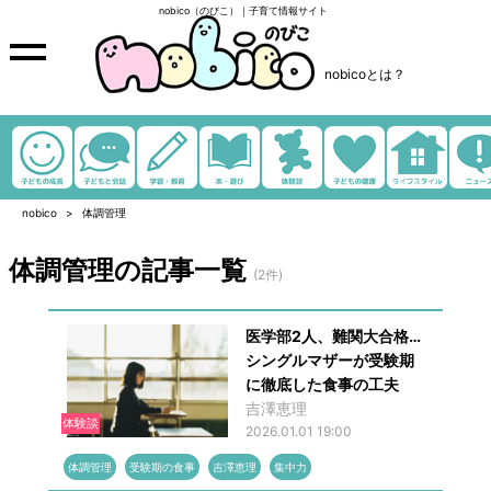
nobico（のびこ）｜子育て情報サイト
nobicoとは？
nobico
体調管理
体調管理の記事一覧
(2件)
医学部2人、難関大合格…
シングルマザーが受験期
に徹底した食事の工夫
吉澤恵理
体験談
2026.01.01 19:00
体調管理
受験期の食事
吉澤恵理
集中力