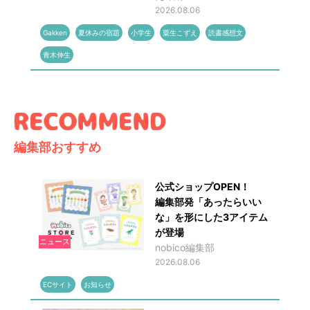
2026.08.06
Gakken
夏休みの宿題
小学生
粟生こずえ
読書感想文
青木伸生
編集部おすすめ
公式ショップOPEN！
編集部発「あったらいい
な」を形にした3アイテム
が登場
ニュース
nobico編集部
2026.08.06
ECサイト
お知らせ