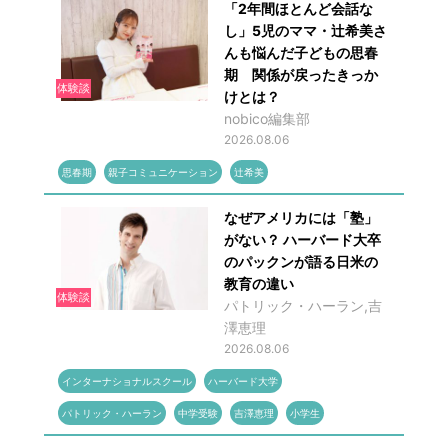
「2年間ほとんど会話な
し」5児のママ・辻希美さ
んも悩んだ子どもの思春
期 関係が戻ったきっか
体験談
けとは？
nobico編集部
2026.08.06
思春期
親子コミュニケーション
辻希美
なぜアメリカには「塾」
がない？ ハーバード大卒
のパックンが語る日米の
教育の違い
体験談
パトリック・ハーラン,吉
澤恵理
2026.08.06
インターナショナルスクール
ハーバード大学
パトリック・ハーラン
中学受験
吉澤恵理
小学生