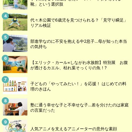
靴」という選択肢
代々木公園で6歳児を見つけられる？「見守り瞬足」
リアル検証
部進学なのに不安を抱える中2息子…母が知った本当
の気持ち
【エリック・カール×しながわ水族館】特別展 お腹
が透けるカエル、枯れ葉そっくりの魚！?
子どもの「やってみたい！」を応援！ はじめての料
理のきほん
塾に通う幸せな子と不幸せな子…差を分けたのは家庭
の言葉だった
人気アニメを支えるアニメーターの意外な素顔