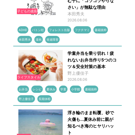
む子に「コツコツやりな
さい」が無駄な理由
子どもの成長
本田秀夫
2026.08.06
ADHD
バトン社
フォレスト出版
フクチマミ
書籍抜粋
本田秀夫
漫画
発達障害
学童弁当を乗り切れ！疲
れないお弁当作り5つのコ
ツ＆安全対策の基本
野上優佳子
ライフスタイル
2026.08.06
お弁当
レシピ
夏休み
学童
小学館
書籍抜粋
野上優佳子
長期休暇
浮き輪のまま転覆、砂で
火傷も...夏休み前に親が
知るべき海のヒヤリハッ
ト