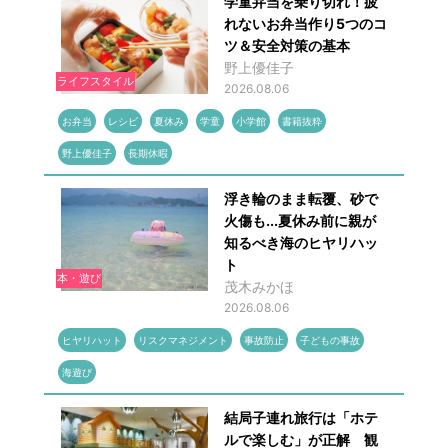
学童弁当を乗り切れ！疲
れないお弁当作り5つのコ
ツ＆安全対策の基本
野上優佳子
ライフスタイル
2026.08.06
お弁当
レシピ
夏休み
学童
小学館
書籍抜粋
野上優佳子
長期休暇
浮き輪のまま転覆、砂で
火傷も...夏休み前に親が
知るべき海のヒヤリハッ
ト
本・遊び
茂木みかほ
2026.08.06
ヒヤリハット
リスクマネジメント
事故防止
子どもの事故
海遊び
結局子連れ旅行は「ホテ
ルで楽しむ」が正解 観