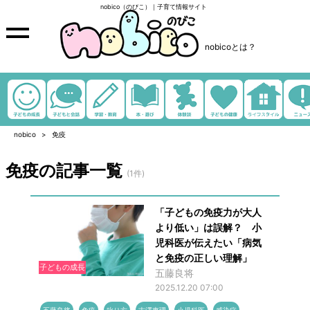
nobico（のびこ）｜子育て情報サイト
nobicoとは？
nobico
免疫
免疫の記事一覧
(1件)
「子どもの免疫力が大人
より低い」は誤解？ 小
児科医が伝えたい「病気
と免疫の正しい理解」
子どもの成長
五藤良将
2025.12.20 07:00