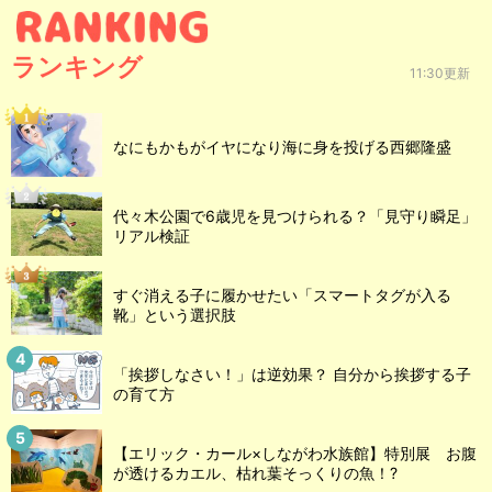
ランキング
11:30更新
なにもかもがイヤになり海に身を投げる西郷隆盛
代々木公園で6歳児を見つけられる？「見守り瞬足」
リアル検証
すぐ消える子に履かせたい「スマートタグが入る
靴」という選択肢
「挨拶しなさい！」は逆効果？ 自分から挨拶する子
の育て方
【エリック・カール×しながわ水族館】特別展 お腹
が透けるカエル、枯れ葉そっくりの魚！?