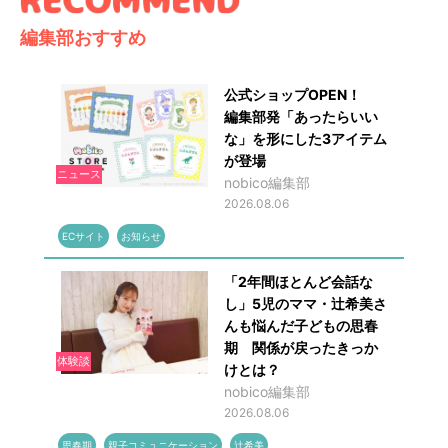
編集部おすすめ
公式ショップOPEN！
編集部発「あったらいい
な」を形にした3アイテム
が登場
ニュース
nobico編集部
2026.08.06
ECサイト
お知らせ
「2年間ほとんど会話な
し」5児のママ・辻希美さ
んも悩んだ子どもの思春
期 関係が戻ったきっか
体験談
けとは？
nobico編集部
2026.08.06
思春期
親子コミュニケーション
辻希美