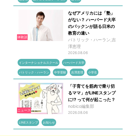
なぜアメリカには「塾」
がない？ ハーバード大卒
のパックンが語る日米の
教育の違い
体験談
パトリック・ハーラン,吉
澤恵理
2026.08.06
インターナショナルスクール
ハーバード大学
パトリック・ハーラン
中学受験
吉澤恵理
小学生
「子育てを筋肉で乗り切
るママ」がLINEスタンプ
に!? って何が起こった？
nobico編集部
ニュース
2026.08.06
LINEスタンプ
お知らせ