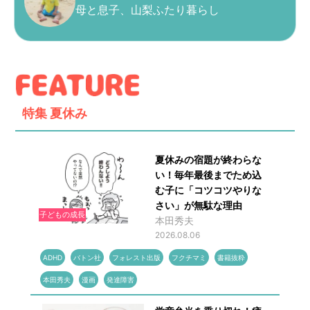
母と息子、山梨ふたり暮らし
特集
夏休み
夏休みの宿題が終わらな
い！毎年最後までため込
む子に「コツコツやりな
さい」が無駄な理由
子どもの成長
本田秀夫
2026.08.06
ADHD
バトン社
フォレスト出版
フクチマミ
書籍抜粋
本田秀夫
漫画
発達障害