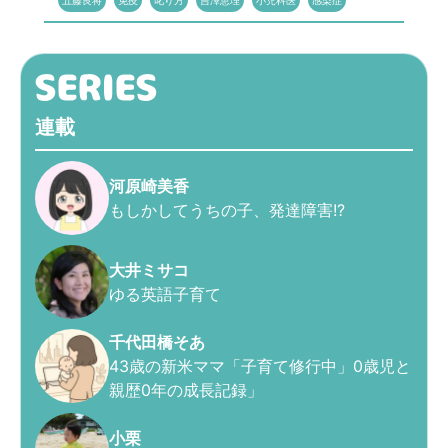
五藤良将
免疫
叱り方
吉澤恵理
小児科医
感染症
連載
河原崎美香
もしかしてうちの子、発達障害!?
大井ミサコ
ゆる英語子育て
千代田橋そあ
43歳の新米ママ「子育て修行中」0歳児と
親歴0年の成長記録」
小栗