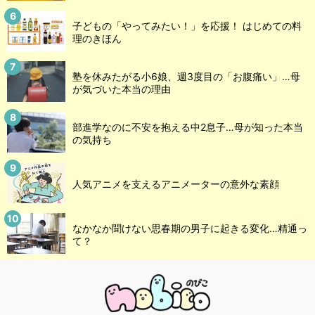
子どもの「やってみたい！」を応援！ はじめての料
理のきほん
塾を休みたがる小6娘、週3度目の「お腹痛い」…母
が気づいた本当の理由
部進学なのに不安を抱える中2息子…母が知った本当
の気持ち
人気アニメを支えるアニメーターの意外な素顔
なかなか聞けない思春期の男子に起きる変化…精通っ
て？