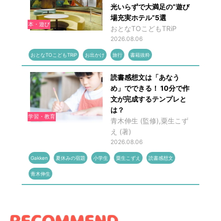
光いらずで大満足の“遊び
場充実ホテル”5選
本・遊び
おとなTOこどもTRiP
2026.08.06
おとなTOこどもTRiP
お出かけ
旅行
書籍抜粋
読書感想文は「あなう
め」でできる！ 10分で作
文が完成するテンプレと
は？
学習・教育
青木伸生 (監修),粟生こず
え (著)
2026.08.06
Gakken
夏休みの宿題
小学生
粟生こずえ
読書感想文
青木伸生