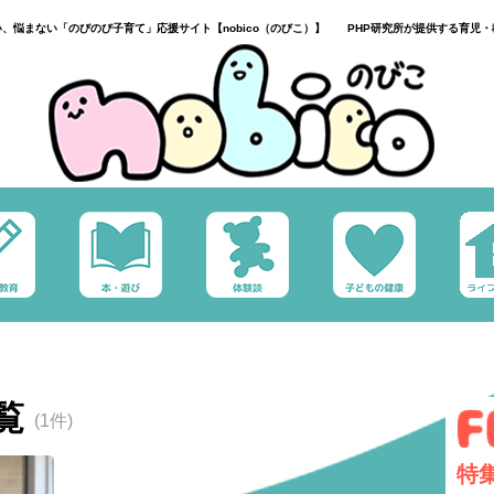
い、悩まない「のびのび子育て」応援サイト【nobico（のびこ）】 PHP研究所が提供する育児・
覧
(1件)
特