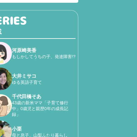
載
河原崎美香
もしかしてうちの子、発達障害!?
大井ミサコ
ゆる英語子育て
千代田橋そあ
43歳の新米ママ「子育て修行
中」0歳児と親歴0年の成長記
録」
小栗
母と息子、山梨ふたり暮らし