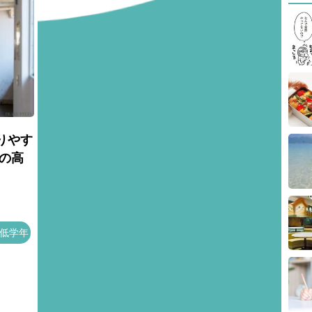
りやす
の高
低学年