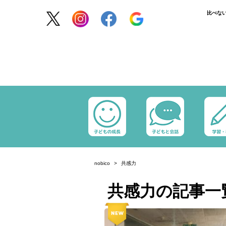
比べな
nobico
共感力
共感力の記事一