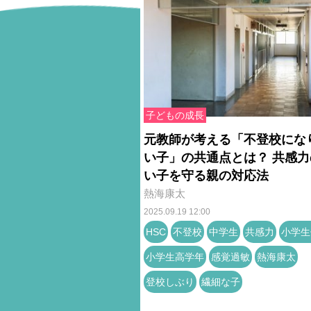
子どもの成長
元教師が考える「不登校にな
い子」の共通点とは？ 共感力
い子を守る親の対応法
熱海康太
2025.09.19 12:00
HSC
不登校
中学生
共感力
小学生
小学生高学年
感覚過敏
熱海康太
登校しぶり
繊細な子