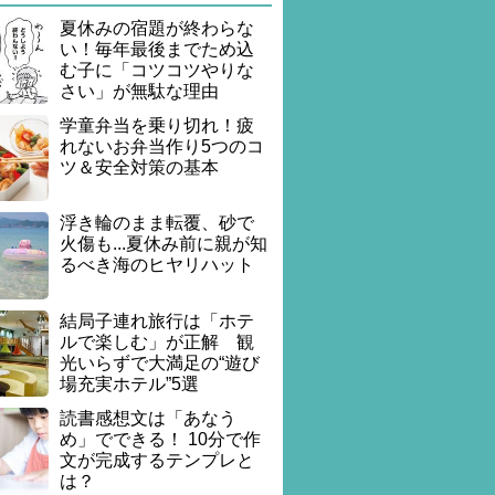
夏休みの宿題が終わらな
い！毎年最後までため込
む子に「コツコツやりな
さい」が無駄な理由
学童弁当を乗り切れ！疲
れないお弁当作り5つのコ
ツ＆安全対策の基本
浮き輪のまま転覆、砂で
火傷も...夏休み前に親が知
るべき海のヒヤリハット
結局子連れ旅行は「ホテ
ルで楽しむ」が正解 観
光いらずで大満足の“遊び
場充実ホテル”5選
読書感想文は「あなう
め」でできる！ 10分で作
文が完成するテンプレと
は？