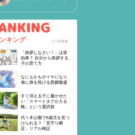
ンキング
17:30更新
「挨拶しなさい！」は逆
効果？ 自分から挨拶する
子の育て方
なにもかもがイヤになり
海に身を投げる西郷隆盛
すぐ消える子に履かせた
い「スマートタグが入る
靴」という選択肢
代々木公園で6歳児を見つ
けられる？「見守り瞬
足」リアル検証