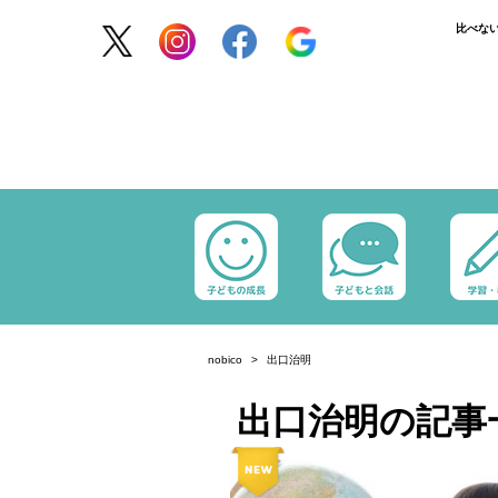
比べな
nobico
出口治明
出口治明の記事