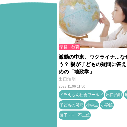
学習・教育
激動の中東、ウクライナ…な
う？ 親が子どもの疑問に答え
めの「地政学」
出口治明
2023.11.06 11:50
ドラえもん社会ワールド
出口治明
子どもの疑問
小学生
小学館
藤子・F・不二雄