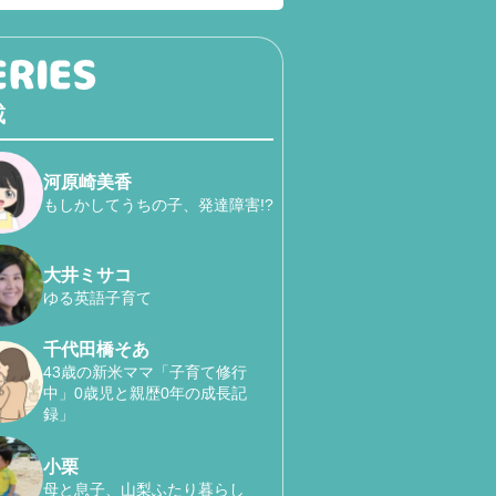
載
河原崎美香
もしかしてうちの子、発達障害!?
大井ミサコ
ゆる英語子育て
千代田橋そあ
43歳の新米ママ「子育て修行
中」0歳児と親歴0年の成長記
録」
小栗
母と息子、山梨ふたり暮らし