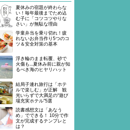
夏休みの宿題が終わらな
い！毎年最後までため込
む子に「コツコツやりな
さい」が無駄な理由
学童弁当を乗り切れ！疲
れないお弁当作り5つのコ
ツ＆安全対策の基本
浮き輪のまま転覆、砂で
火傷も...夏休み前に親が知
るべき海のヒヤリハット
結局子連れ旅行は「ホテ
ルで楽しむ」が正解 観
光いらずで大満足の“遊び
場充実ホテル”5選
読書感想文は「あなう
め」でできる！ 10分で作
文が完成するテンプレと
は？