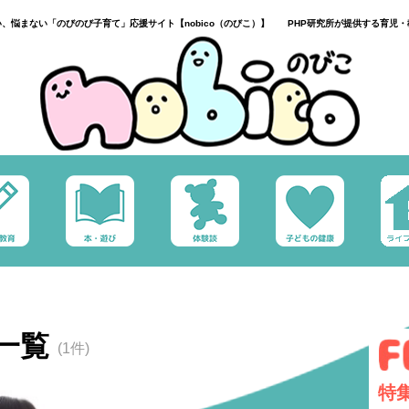
い、悩まない「のびのび子育て」応援サイト【nobico（のびこ）】 PHP研究所が提供する育児・
一覧
(1件)
特