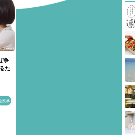
ぜ争
るた
地政学