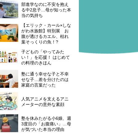
部進学なのに不安を抱え
る中2息子…母が知った本
当の気持ち
【エリック・カール×しな
がわ水族館】特別展 お
腹が透けるカエル、枯れ
葉そっくりの魚！?
子どもの「やってみた
い！」を応援！ はじめて
の料理のきほん
塾に通う幸せな子と不幸
せな子…差を分けたのは
家庭の言葉だった
人気アニメを支えるアニ
メーターの意外な素顔
塾を休みたがる小6娘、週
3度目の「お腹痛い」…母
が気づいた本当の理由