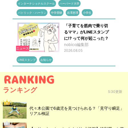
インターナショナルスクール
ハーバード大学
パトリック・ハーラン
中学受験
吉澤恵理
小学生
「子育てを筋肉で乗り切
るママ」がLINEスタンプ
に!? って何が起こった？
nobico編集部
ニュース
2026.08.05
LINEスタンプ
お知らせ
ランキング
5:30更新
代々木公園で6歳児を見つけられる？「見守り瞬足」
リアル検証