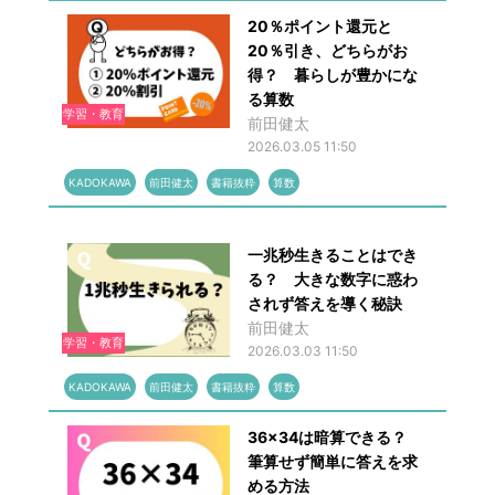
20％ポイント還元と
20％引き、どちらがお
得？ 暮らしが豊かにな
る算数
学習・教育
前田健太
2026.03.05 11:50
KADOKAWA
前田健太
書籍抜粋
算数
一兆秒生きることはでき
る？ 大きな数字に惑わ
されず答えを導く秘訣
前田健太
学習・教育
2026.03.03 11:50
KADOKAWA
前田健太
書籍抜粋
算数
36×34は暗算できる？
筆算せず簡単に答えを求
める方法