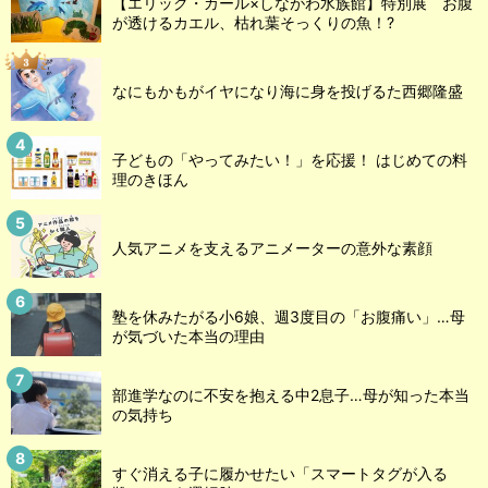
【エリック・カール×しながわ水族館】特別展 お腹
が透けるカエル、枯れ葉そっくりの魚！?
なにもかもがイヤになり海に身を投げるた西郷隆盛
子どもの「やってみたい！」を応援！ はじめての料
理のきほん
人気アニメを支えるアニメーターの意外な素顔
塾を休みたがる小6娘、週3度目の「お腹痛い」…母
が気づいた本当の理由
部進学なのに不安を抱える中2息子…母が知った本当
の気持ち
すぐ消える子に履かせたい「スマートタグが入る