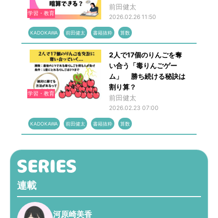
前田健太
学習・教育
2026.02.26 11:50
KADOKAWA
前田健太
書籍抜粋
算数
2人で17個のりんごを奪
い合う「毒りんごゲー
ム」 勝ち続ける秘訣は
割り算？
学習・教育
前田健太
2026.02.23 07:00
KADOKAWA
前田健太
書籍抜粋
算数
連載
河原崎美香