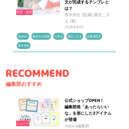
文が完成するテンプレと
は？
学習・教育
青木伸生 (監修),粟生こず
え (著)
2026.08.05
Gakken
夏休みの宿題
小学生
粟生こずえ
読書感想文
青木伸生
編集部おすすめ
公式ショップOPEN！
編集部発「あったらいい
な」を形にした3アイテム
が登場
ニュース
nobico編集部