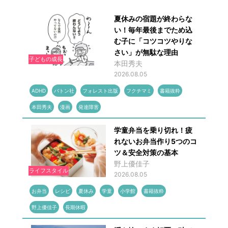
夏休みの宿題が終わらな
い！毎年最後までため込
む子に「コツコツやりな
さい」が無駄な理由
子どもの成長
本田秀夫
2026.08.05
ADHD
バトン社
フォレスト出版
フクチマミ
書籍抜粋
本田秀夫
漫画
発達障害
学童弁当を乗り切れ！疲
れないお弁当作り5つのコ
ツ＆安全対策の基本
野上優佳子
ライフスタイル
2026.08.05
お弁当
レシピ
夏休み
学童
小学館
書籍抜粋
野上優佳子
長期休暇