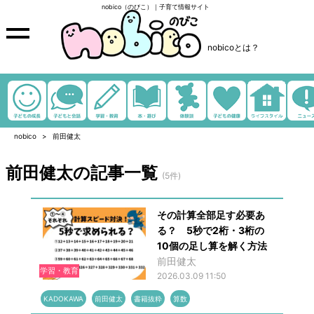
nobico（のびこ）｜子育て情報サイト
nobicoとは？
nobico
前田健太
前田健太の記事一覧
(5件)
その計算全部足す必要あ
る？ 5秒で2桁・3桁の
10個の足し算を解く方法
前田健太
学習・教育
2026.03.09 11:50
KADOKAWA
前田健太
書籍抜粋
算数