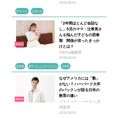
2026.08.05
ECサイト
お知らせ
「2年間ほとんど会話な
し」5児のママ・辻希美さ
んも悩んだ子どもの思春
期 関係が戻ったきっか
体験談
けとは？
nobico編集部
2026.08.05
思春期
親子コミュニケーション
辻希美
なぜアメリカには「塾」
がない？ ハーバード大卒
のパックンが語る日米の
教育の違い
体験談
パトリック・ハーラン,吉
澤恵理
2026.08.05