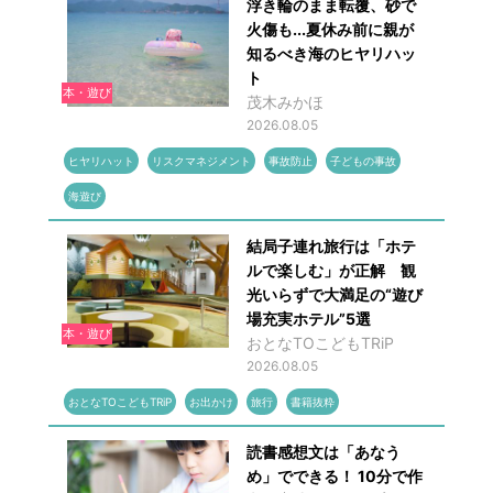
浮き輪のまま転覆、砂で
火傷も...夏休み前に親が
知るべき海のヒヤリハッ
ト
本・遊び
茂木みかほ
2026.08.05
ヒヤリハット
リスクマネジメント
事故防止
子どもの事故
海遊び
結局子連れ旅行は「ホテ
ルで楽しむ」が正解 観
光いらずで大満足の“遊び
場充実ホテル”5選
本・遊び
おとなTOこどもTRiP
2026.08.05
おとなTOこどもTRiP
お出かけ
旅行
書籍抜粋
読書感想文は「あなう
め」でできる！ 10分で作