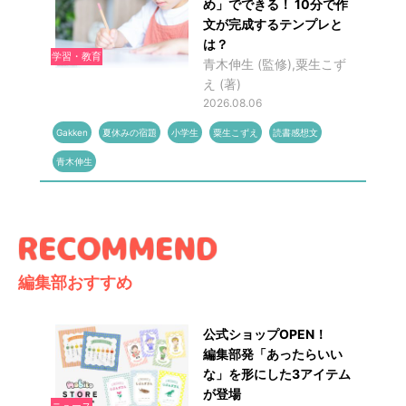
め」でできる！ 10分で作
文が完成するテンプレと
は？
学習・教育
青木伸生 (監修),粟生こず
え (著)
2026.08.06
Gakken
夏休みの宿題
小学生
粟生こずえ
読書感想文
青木伸生
編集部おすすめ
公式ショップOPEN！
編集部発「あったらいい
な」を形にした3アイテム
が登場
ニュース