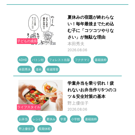
夏休みの宿題が終わらな
い！毎年最後までため込
む子に「コツコツやりな
さい」が無駄な理由
子どもの成長
本田秀夫
2026.08.06
ADHD
バトン社
フォレスト出版
フクチマミ
書籍抜粋
本田秀夫
漫画
発達障害
学童弁当を乗り切れ！疲
れないお弁当作り5つのコ
ツ＆安全対策の基本
野上優佳子
ライフスタイル
2026.08.06
お弁当
レシピ
夏休み
学童
小学館
書籍抜粋
野上優佳子
長期休暇