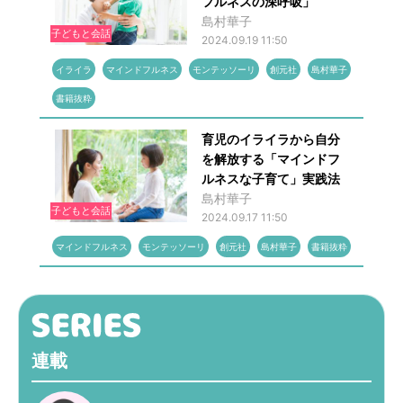
フルネスの深呼吸」
島村華子
子どもと会話
2024.09.19 11:50
イライラ
マインドフルネス
モンテッソーリ
創元社
島村華子
書籍抜粋
育児のイライラから自分
を解放する「マインドフ
ルネスな子育て」実践法
島村華子
子どもと会話
2024.09.17 11:50
マインドフルネス
モンテッソーリ
創元社
島村華子
書籍抜粋
連載