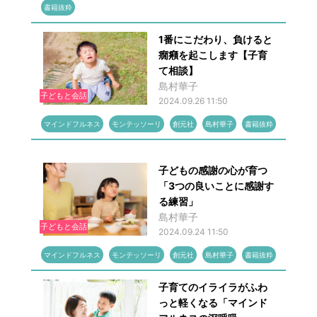
書籍抜粋
1番にこだわり、負けると
癇癪を起こします【子育
て相談】
島村華子
子どもと会話
2024.09.26 11:50
マインドフルネス
モンテッソーリ
創元社
島村華子
書籍抜粋
子どもの感謝の心が育つ
「3つの良いことに感謝す
る練習」
島村華子
子どもと会話
2024.09.24 11:50
マインドフルネス
モンテッソーリ
創元社
島村華子
書籍抜粋
子育てのイライラがふわ
っと軽くなる「マインド