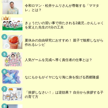
令和ロマン・松井ケムリさんが尊敬する「ママタ
レ」とは？
きょうだいの習い事で待たされる2歳児...かんしゃく
を変えた先生の1分の工夫
夏休みの自由研究におすすめ！ 親子で観察しながら
作れるレシピ
人気ゲームを完成へ導く責任者の仕事とは？
なにもかもがイヤになり海に身を投げる西郷隆盛
「挨拶しなさい！」は逆効果？ 自分から挨拶する子
の育て方