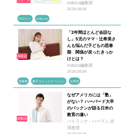
nobico編集部
2026.08.06
ECサイト
お知らせ
「2年間ほとんど会話な
し」5児のママ・辻希美さ
んも悩んだ子どもの思春
期 関係が戻ったきっか
体験談
けとは？
nobico編集部
2026.08.06
思春期
親子コミュニケーション
辻希美
なぜアメリカには「塾」
がない？ ハーバード大卒
のパックンが語る日米の
教育の違い
体験談
パトリック・ハーラン,吉
澤恵理
2026.08.06