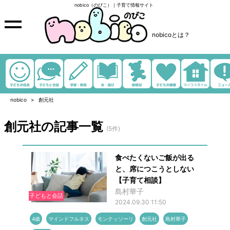
nobico（のびこ）｜子育て情報サイト
nobicoとは？
nobico
創元社
創元社の記事一覧
(5件)
食べたくないご飯が出る
と、席につこうとしない
【子育て相談】
島村華子
子どもと会話
2024.09.30 11:50
4歳
マインドフルネス
モンテッソーリ
創元社
島村華子