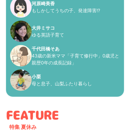
河原崎美香
もしかしてうちの子、発達障害!?
大井ミサコ
ゆる英語子育て
千代田橋そあ
43歳の新米ママ「子育て修行中」0歳児と
親歴0年の成長記録」
小栗
母と息子、山梨ふたり暮らし
特集
夏休み