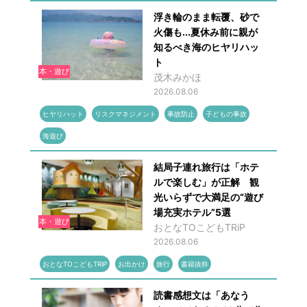
浮き輪のまま転覆、砂で
火傷も...夏休み前に親が
知るべき海のヒヤリハッ
ト
本・遊び
茂木みかほ
2026.08.06
ヒヤリハット
リスクマネジメント
事故防止
子どもの事故
海遊び
結局子連れ旅行は「ホテ
ルで楽しむ」が正解 観
光いらずで大満足の“遊び
場充実ホテル”5選
本・遊び
おとなTOこどもTRiP
2026.08.06
おとなTOこどもTRiP
お出かけ
旅行
書籍抜粋
読書感想文は「あなう