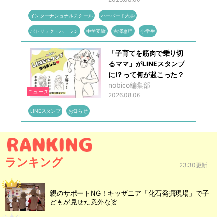
インターナショナルスクール
ハーバード大学
パトリック・ハーラン
中学受験
吉澤恵理
小学生
「子育てを筋肉で乗り切
るママ」がLINEスタンプ
に!? って何が起こった？
nobico編集部
ニュース
2026.08.06
LINEスタンプ
お知らせ
ランキング
23:30更新
親のサポートNG！キッザニア「化石発掘現場」で子
どもが見せた意外な姿