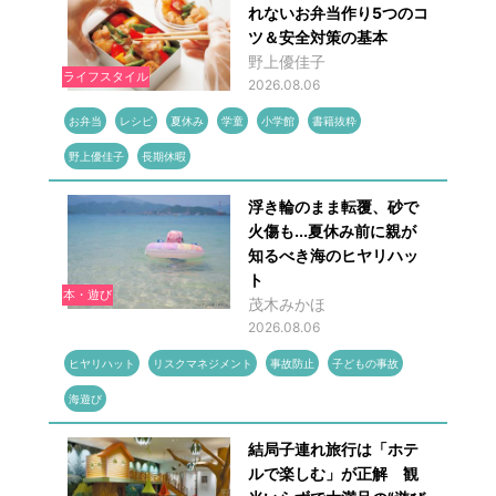
れないお弁当作り5つのコ
ツ＆安全対策の基本
野上優佳子
ライフスタイル
2026.08.06
お弁当
レシピ
夏休み
学童
小学館
書籍抜粋
野上優佳子
長期休暇
浮き輪のまま転覆、砂で
火傷も...夏休み前に親が
知るべき海のヒヤリハッ
ト
本・遊び
茂木みかほ
2026.08.06
ヒヤリハット
リスクマネジメント
事故防止
子どもの事故
海遊び
結局子連れ旅行は「ホテ
ルで楽しむ」が正解 観