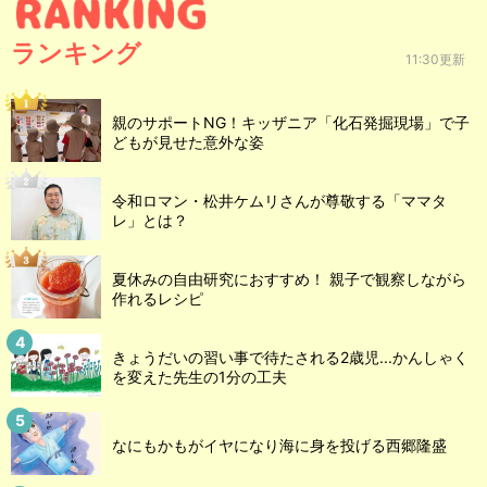
ランキング
11:30更新
親のサポートNG！キッザニア「化石発掘現場」で子
どもが見せた意外な姿
令和ロマン・松井ケムリさんが尊敬する「ママタ
レ」とは？
夏休みの自由研究におすすめ！ 親子で観察しながら
作れるレシピ
きょうだいの習い事で待たされる2歳児...かんしゃく
を変えた先生の1分の工夫
なにもかもがイヤになり海に身を投げる西郷隆盛