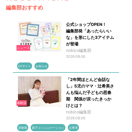
編集部おすすめ
公式ショップOPEN！
編集部発「あったらいい
な」を形にした3アイテム
が登場
ニュース
nobico編集部
2026.08.06
ECサイト
お知らせ
「2年間ほとんど会話な
し」5児のママ・辻希美さ
んも悩んだ子どもの思春
期 関係が戻ったきっか
体験談
けとは？
nobico編集部
2026.08.06
思春期
親子コミュニケーション
辻希美