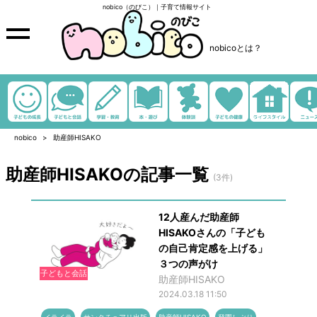
nobico（のびこ）｜子育て情報サイト
nobicoとは？
nobico
助産師HISAKO
助産師HISAKOの記事一覧
(3件)
12人産んだ助産師
HISAKOさんの「子ども
の自己肯定感を上げる」
３つの声がけ
子どもと会話
助産師HISAKO
2024.03.18 11:50