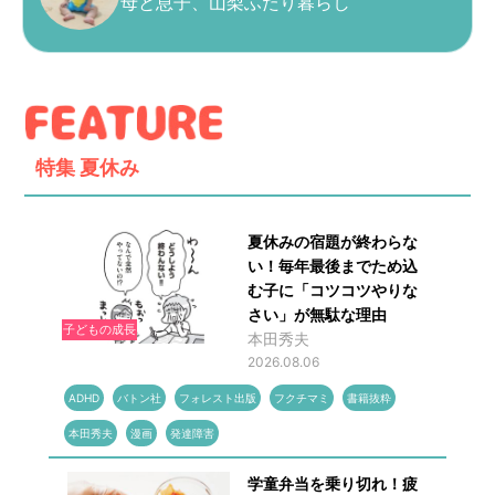
母と息子、山梨ふたり暮らし
特集
夏休み
夏休みの宿題が終わらな
い！毎年最後までため込
む子に「コツコツやりな
さい」が無駄な理由
子どもの成長
本田秀夫
2026.08.06
ADHD
バトン社
フォレスト出版
フクチマミ
書籍抜粋
本田秀夫
漫画
発達障害
学童弁当を乗り切れ！疲