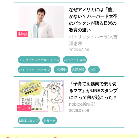
なぜアメリカには「塾」
がない？ ハーバード大卒
のパックンが語る日米の
教育の違い
体験談
パトリック・ハーラン,吉
澤恵理
2026.08.06
インターナショナルスクール
ハーバード大学
パトリック・ハーラン
中学受験
吉澤恵理
小学生
「子育てを筋肉で乗り切
るママ」がLINEスタンプ
に!? って何が起こった？
nobico編集部
ニュース
2026.08.06
LINEスタンプ
お知らせ