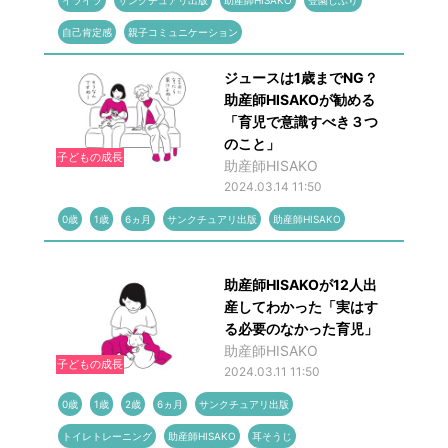
イライラ
サンクチュアリ出版
助産師HISAKO
登園しぶり
自己肯定感
親子コミュニケーション
ジュースは1歳までNG？
助産師HISAKOが勧める
「育児で意識すべき３つ
のこと」
子どもの成長
助産師HISAKO
2024.03.14 11:50
0歳
1歳
6ヵ月
サンクチュアリ出版
助産師HISAKO
助産師HISAKOが12人出
産してわかった「実はす
る必要のなかった育児」
助産師HISAKO
子どもの成長
2024.03.11 11:50
0歳
1歳
2歳
6ヵ月
サンクチュアリ出版
トイレトレーニング
助産師HISAKO
耳そうじ