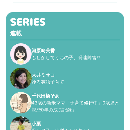
連載
河原崎美香
もしかしてうちの子、発達障害!?
大井ミサコ
ゆる英語子育て
千代田橋そあ
43歳の新米ママ「子育て修行中」0歳児と
親歴0年の成長記録」
小栗