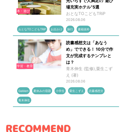
光いらずで大満足の“遊び
場充実ホテル”5選
本・遊び
おとなTOこどもTRiP
2026.08.06
おとなTOこどもTRiP
お出かけ
旅行
書籍抜粋
読書感想文は「あなう
め」でできる！ 10分で作
文が完成するテンプレと
は？
学習・教育
青木伸生 (監修),粟生こず
え (著)
2026.08.06
Gakken
夏休みの宿題
小学生
粟生こずえ
読書感想文
青木伸生