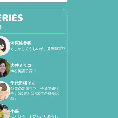
載
河原崎美香
もしかしてうちの子、発達障害!?
大井ミサコ
ゆる英語子育て
千代田橋そあ
43歳の新米ママ「子育て修行
中」0歳児と親歴0年の成長記
録」
小栗
母と息子、山梨ふたり暮らし