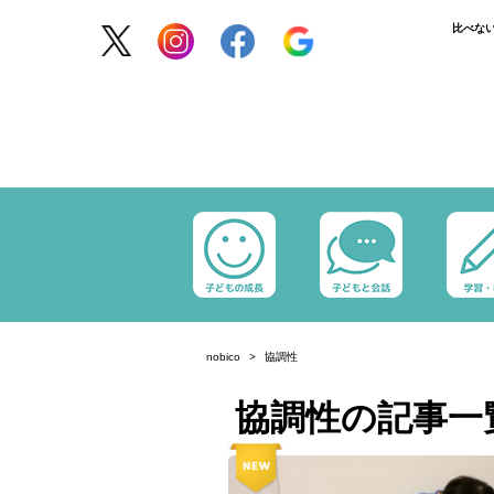
比べな
nobico
協調性
協調性の記事一