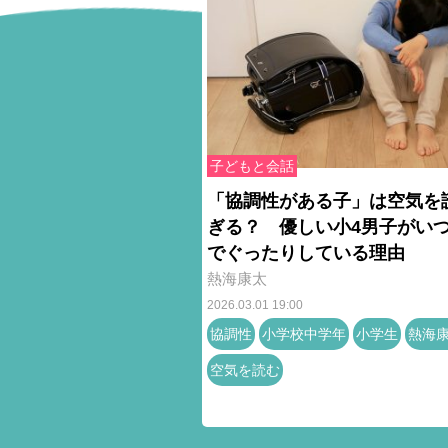
子どもと会話
「協調性がある子」は空気を
ぎる？ 優しい小4男子がい
でぐったりしている理由
熱海康太
2026.03.01 19:00
協調性
小学校中学年
小学生
熱海
空気を読む