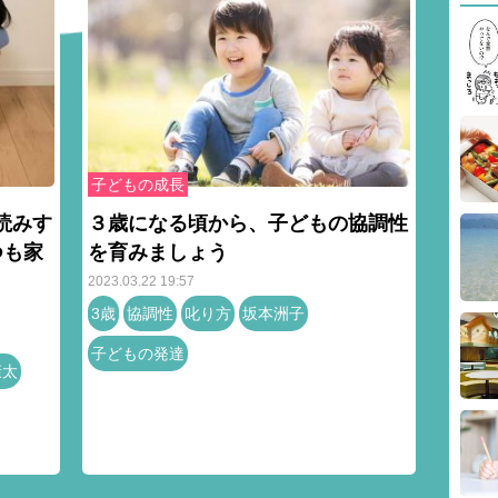
子どもの成長
読みす
３歳になる頃から、子どもの協調性
つも家
を育みましょう
2023.03.22 19:57
3歳
協調性
叱り方
坂本洲子
子どもの発達
康太