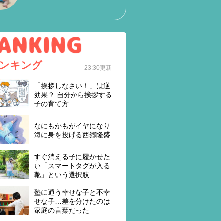
ンキング
23:30更新
「挨拶しなさい！」は逆
効果？ 自分から挨拶する
子の育て方
なにもかもがイヤになり
海に身を投げる西郷隆盛
すぐ消える子に履かせた
い「スマートタグが入る
靴」という選択肢
塾に通う幸せな子と不幸
せな子…差を分けたのは
家庭の言葉だった