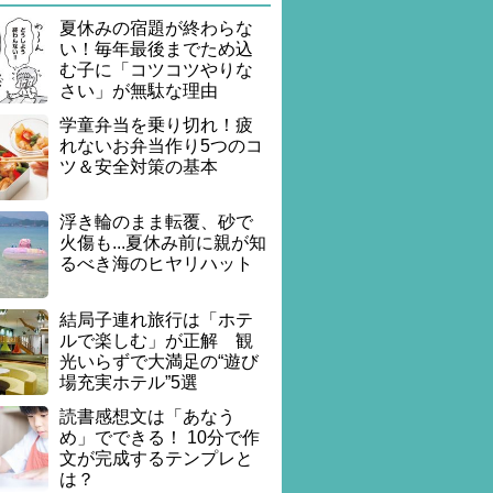
夏休みの宿題が終わらな
い！毎年最後までため込
む子に「コツコツやりな
さい」が無駄な理由
学童弁当を乗り切れ！疲
れないお弁当作り5つのコ
ツ＆安全対策の基本
浮き輪のまま転覆、砂で
火傷も...夏休み前に親が知
るべき海のヒヤリハット
結局子連れ旅行は「ホテ
ルで楽しむ」が正解 観
光いらずで大満足の“遊び
場充実ホテル”5選
読書感想文は「あなう
め」でできる！ 10分で作
文が完成するテンプレと
は？