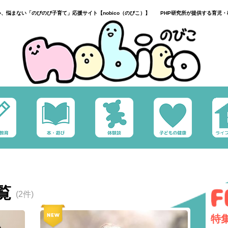
い、悩まない「のびのび子育て」応援サイト【nobico（のびこ）】 PHP研究所が提供する育児・
覧
(2件)
特