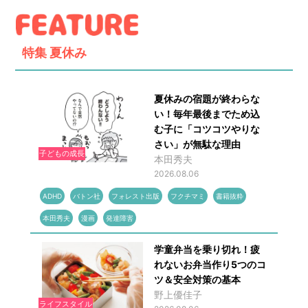
特集
夏休み
夏休みの宿題が終わらな
い！毎年最後までため込
む子に「コツコツやりな
さい」が無駄な理由
子どもの成長
本田秀夫
2026.08.06
ADHD
バトン社
フォレスト出版
フクチマミ
書籍抜粋
本田秀夫
漫画
発達障害
学童弁当を乗り切れ！疲
れないお弁当作り5つのコ
ツ＆安全対策の基本
野上優佳子
ライフスタイル