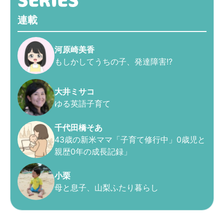
連載
河原崎美香
もしかしてうちの子、発達障害!?
大井ミサコ
ゆる英語子育て
千代田橋そあ
43歳の新米ママ「子育て修行中」0歳児と
親歴0年の成長記録」
小栗
母と息子、山梨ふたり暮らし