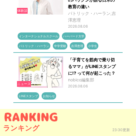
教育の違い
体験談
パトリック・ハーラン,吉
澤恵理
2026.08.06
インターナショナルスクール
ハーバード大学
パトリック・ハーラン
中学受験
吉澤恵理
小学生
「子育てを筋肉で乗り切
るママ」がLINEスタンプ
に!? って何が起こった？
nobico編集部
ニュース
2026.08.06
LINEスタンプ
お知らせ
ランキング
23:30更新