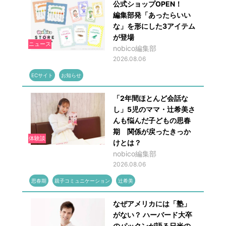
公式ショップOPEN！
編集部発「あったらいい
な」を形にした3アイテム
が登場
ニュース
nobico編集部
2026.08.06
ECサイト
お知らせ
「2年間ほとんど会話な
し」5児のママ・辻希美さ
んも悩んだ子どもの思春
期 関係が戻ったきっか
体験談
けとは？
nobico編集部
2026.08.06
思春期
親子コミュニケーション
辻希美
なぜアメリカには「塾」
がない？ ハーバード大卒
のパックンが語る日米の