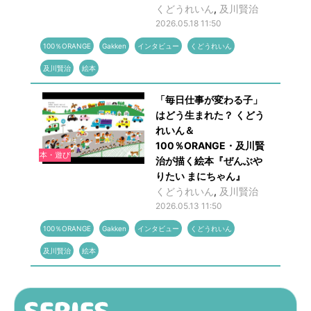
くどうれいん
,
及川賢治
2026.05.18 11:50
100％ORANGE
Gakken
インタビュー
くどうれいん
及川賢治
絵本
「毎日仕事が変わる子」
はどう生まれた？ くどう
れいん＆
100％ORANGE・及川賢
本・遊び
治が描く絵本『ぜんぶや
りたい まにちゃん』
くどうれいん
,
及川賢治
2026.05.13 11:50
100％ORANGE
Gakken
インタビュー
くどうれいん
及川賢治
絵本