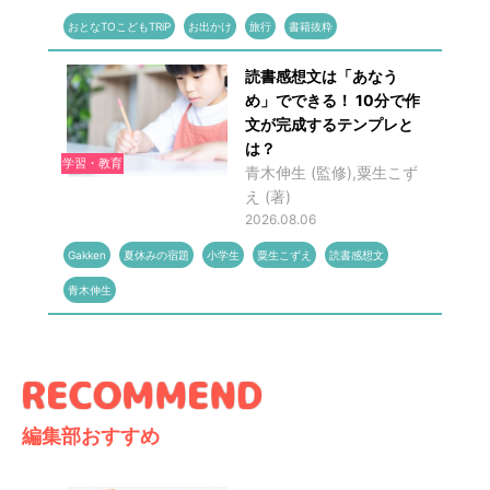
おとなTOこどもTRiP
お出かけ
旅行
書籍抜粋
読書感想文は「あなう
め」でできる！ 10分で作
文が完成するテンプレと
は？
学習・教育
青木伸生 (監修),粟生こず
え (著)
2026.08.06
Gakken
夏休みの宿題
小学生
粟生こずえ
読書感想文
青木伸生
編集部おすすめ