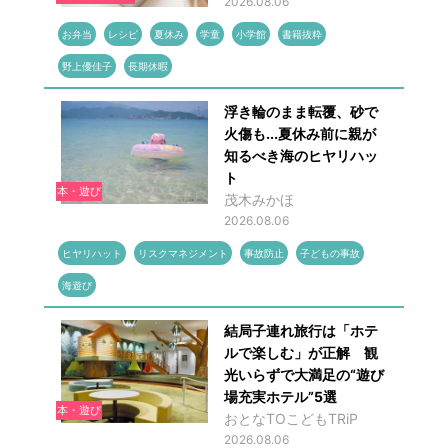
2026.08.06
お弁当
レシピ
夏休み
学童
小学館
書籍抜粋
野上優佳子
長期休暇
浮き輪のまま転覆、砂で
火傷も...夏休み前に親が
知るべき海のヒヤリハッ
ト
本・遊び
茂木みかほ
2026.08.06
ヒヤリハット
リスクマネジメント
事故防止
子どもの事故
海遊び
結局子連れ旅行は「ホテ
ルで楽しむ」が正解 観
光いらずで大満足の“遊び
場充実ホテル”5選
本・遊び
おとなTOこどもTRiP
2026.08.06