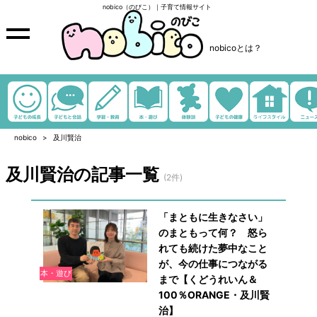
nobico（のびこ）｜子育て情報サイト
nobicoとは？
nobico
及川賢治
及川賢治の記事一覧
(2件)
「まともに生きなさい」
のまともって何？ 怒ら
れても続けた夢中なこと
が、今の仕事につながる
本・遊び
まで【くどうれいん＆
100％ORANGE・及川賢
治】