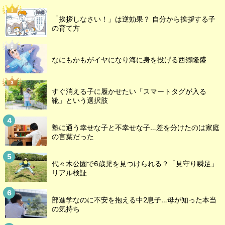
「挨拶しなさい！」は逆効果？ 自分から挨拶する子
の育て方
なにもかもがイヤになり海に身を投げる西郷隆盛
すぐ消える子に履かせたい「スマートタグが入る
靴」という選択肢
塾に通う幸せな子と不幸せな子…差を分けたのは家庭
の言葉だった
代々木公園で6歳児を見つけられる？「見守り瞬足」
リアル検証
部進学なのに不安を抱える中2息子…母が知った本当
の気持ち