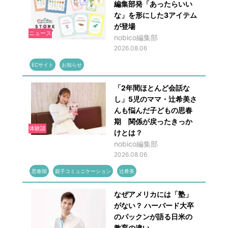
編集部発「あったらいい
な」を形にした3アイテム
が登場
ニュース
nobico編集部
2026.08.06
ECサイト
お知らせ
「2年間ほとんど会話な
し」5児のママ・辻希美さ
んも悩んだ子どもの思春
期 関係が戻ったきっか
体験談
けとは？
nobico編集部
2026.08.06
思春期
親子コミュニケーション
辻希美
なぜアメリカには「塾」
がない？ ハーバード大卒
のパックンが語る日米の
教育の違い