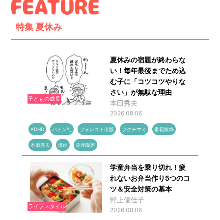
特集
夏休み
夏休みの宿題が終わらな
い！毎年最後までため込
む子に「コツコツやりな
さい」が無駄な理由
子どもの成長
本田秀夫
2026.08.06
ADHD
バトン社
フォレスト出版
フクチマミ
書籍抜粋
本田秀夫
漫画
発達障害
学童弁当を乗り切れ！疲
れないお弁当作り5つのコ
ツ＆安全対策の基本
野上優佳子
ライフスタイル
2026.08.06