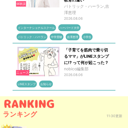
体験談
パトリック・ハーラン,吉
澤恵理
2026.08.06
インターナショナルスクール
ハーバード大学
パトリック・ハーラン
中学受験
吉澤恵理
小学生
「子育てを筋肉で乗り切
るママ」がLINEスタンプ
に!? って何が起こった？
nobico編集部
ニュース
2026.08.06
LINEスタンプ
お知らせ
ランキング
11:30更新