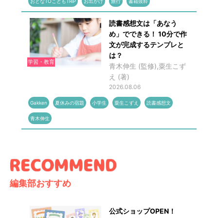
おとなTOこどもTRiP
お出かけ
旅行
書籍抜粋
読書感想文は「あなう
め」でできる！ 10分で作
文が完成するテンプレと
は？
学習・教育
青木伸生 (監修),粟生こず
え (著)
2026.08.06
Gakken
夏休みの宿題
小学生
粟生こずえ
読書感想文
青木伸生
編集部おすすめ
公式ショップOPEN！