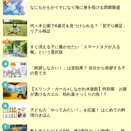
なにもかもがイヤになり海に身を投げる西郷隆盛
代々木公園で6歳児を見つけられる？「見守り瞬足」
リアル検証
すぐ消える子に履かせたい「スマートタグが入る
靴」という選択肢
「挨拶しなさい！」は逆効果？ 自分から挨拶する子
の育て方
【エリック・カール×しながわ水族館】特別展 お腹
が透けるカエル、枯れ葉そっくりの魚！?
子どもの「やってみたい！」を応援！ はじめての料
理のきほん
塾を休みたがる小6娘、週3度目の「お腹痛い」…母