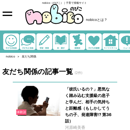
nobico（のびこ）｜子育て情報サイト
nobicoとは？
nobico
友だち関係
友だち関係の記事一覧
(2件)
「彼氏いるの？」悪気な
く踏み込む支援級の息子
と学んだ、相手の気持ち
と距離感（もしかしてう
体験談
ちの子、発達障害!? 第36
話）
河原崎美香