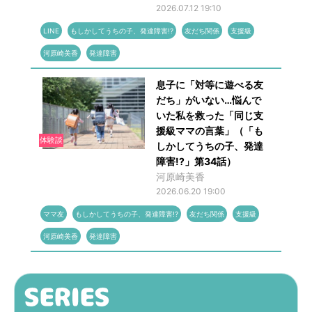
2026.07.12 19:10
LINE
もしかしてうちの子、発達障害!?
友だち関係
支援級
河原崎美香
発達障害
息子に「対等に遊べる友
だち」がいない…悩んで
いた私を救った「同じ支
援級ママの言葉」（「も
体験談
しかしてうちの子、発達
障害!?」第34話）
河原崎美香
2026.06.20 19:00
ママ友
もしかしてうちの子、発達障害!?
友だち関係
支援級
河原崎美香
発達障害