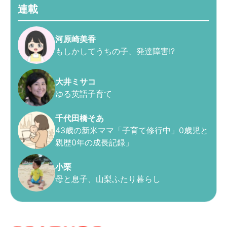
連載
河原崎美香
もしかしてうちの子、発達障害!?
大井ミサコ
ゆる英語子育て
千代田橋そあ
43歳の新米ママ「子育て修行中」0歳児と
親歴0年の成長記録」
小栗
母と息子、山梨ふたり暮らし