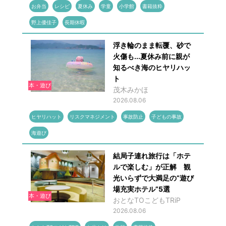
お弁当
レシピ
夏休み
学童
小学館
書籍抜粋
野上優佳子
長期休暇
浮き輪のまま転覆、砂で
火傷も...夏休み前に親が
知るべき海のヒヤリハッ
ト
本・遊び
茂木みかほ
2026.08.06
ヒヤリハット
リスクマネジメント
事故防止
子どもの事故
海遊び
結局子連れ旅行は「ホテ
ルで楽しむ」が正解 観
光いらずで大満足の“遊び
場充実ホテル”5選
本・遊び
おとなTOこどもTRiP
2026.08.06