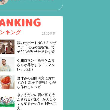
ンキング
17:30更新
親のサポートNG！キッザ
ニア「化石発掘現場」で
子どもが見せた意外な姿
令和ロマン・松井ケムリ
さんが尊敬する「ママタ
レ」とは？
夏休みの自由研究におす
すめ！ 親子で観察しなが
ら作れるレシピ
きょうだいの習い事で待
たされる2歳児...かんしゃ
くを変えた先生の1分の工
夫