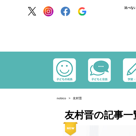
比べな
nobico
友村晋
友村晋の記事一