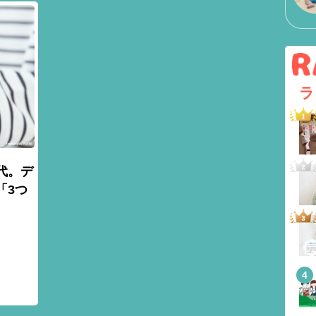
ラ
代。デ
「3つ