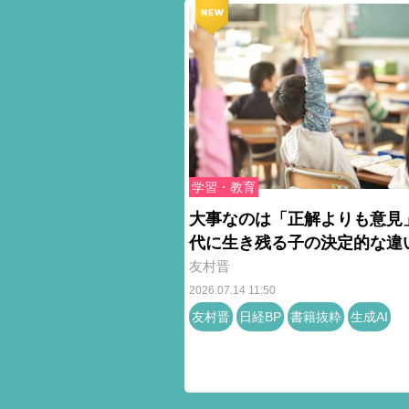
学習・教育
大事なのは「正解よりも意見」
代に生き残る子の決定的な違
友村晋
2026.07.14 11:50
友村晋
日経BP
書籍抜粋
生成AI