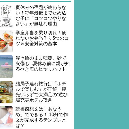
夏休みの宿題が終わらな
い！毎年最後までため込
む子に「コツコツやりな
さい」が無駄な理由
学童弁当を乗り切れ！疲
れないお弁当作り5つのコ
ツ＆安全対策の基本
浮き輪のまま転覆、砂で
火傷も...夏休み前に親が知
るべき海のヒヤリハット
結局子連れ旅行は「ホテ
ルで楽しむ」が正解 観
光いらずで大満足の“遊び
場充実ホテル”5選
読書感想文は「あなう
め」でできる！ 10分で作
文が完成するテンプレと
は？