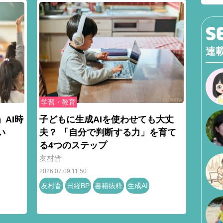
連
学習・教育
AI時
子どもに生成AIを使わせても大丈
い
夫？ 「自分で判断する力」を育て
る4つのステップ
友村晋
2026.07.09 11:50
友村晋
日経BP
書籍抜粋
生成AI