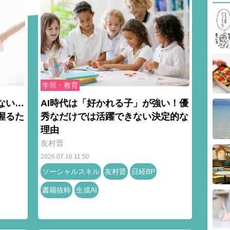
学習・教育
ない…
AI時代は「好かれる子」が強い！優
握るた
秀なだけでは活躍できない決定的な
理由
友村晋
2026.07.16 11:50
ソーシャルスキル
友村晋
日経BP
書籍抜粋
生成AI