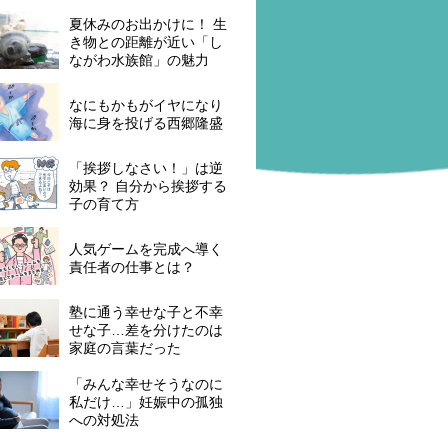
夏休みのお出かけに！ 生
き物との距離が近い「し
ながわ水族館」の魅力
なにもかもがイヤになり
海に身を投げる西郷隆盛
「挨拶しなさい！」は逆
効果？ 自分から挨拶する
子の育て方
人気ゲームを完成へ導く
責任者の仕事とは？
塾に通う幸せな子と不幸
せな子…差を分けたのは
家庭の言葉だった
「みんな幸せそうなのに
私だけ…」妊娠中の孤独
への対処法