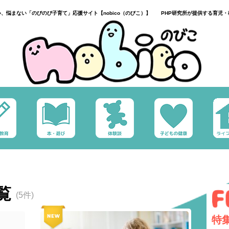
い、悩まない「のびのび子育て」応援サイト【nobico（のびこ）】 PHP研究所が提供する育児・
覧
(5件)
特