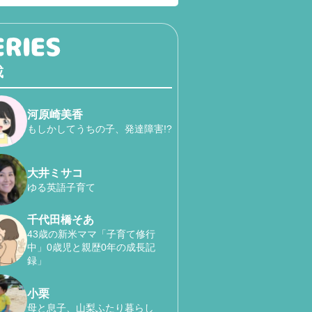
載
河原崎美香
もしかしてうちの子、発達障害!?
大井ミサコ
ゆる英語子育て
千代田橋そあ
43歳の新米ママ「子育て修行
中」0歳児と親歴0年の成長記
録」
小栗
母と息子、山梨ふたり暮らし