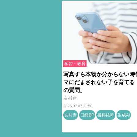
学習・教育
写真すら本物か分からない時
マにだまされない子を育てる
の質問」
友村晋
2026.07.07 11:50
友村晋
日経BP
書籍抜粋
生成AI