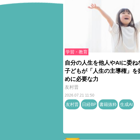
学習・教育
自分の人生を他人やAIに委ね
子どもが「人生の主導権」を
めに必要な力
友村晋
2026.07.21 11:50
友村晋
日経BP
書籍抜粋
生成AI