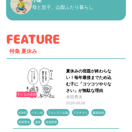
小栗
母と息子、山梨ふたり暮らし
特集
夏休み
夏休みの宿題が終わらな
い！毎年最後までため込
む子に「コツコツやりな
さい」が無駄な理由
子どもの成長
本田秀夫
2026.08.06
ADHD
バトン社
フォレスト出版
フクチマミ
書籍抜粋
本田秀夫
漫画
発達障害