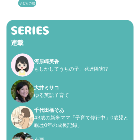
子どもの脳
連載
河原崎美香
もしかしてうちの子、発達障害!?
大井ミサコ
ゆる英語子育て
千代田橋そあ
43歳の新米ママ「子育て修行中」0歳児と
親歴0年の成長記録」