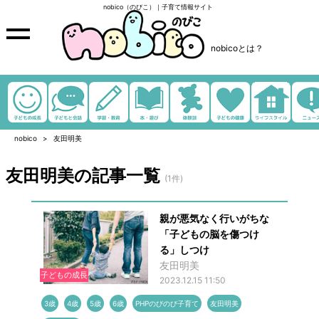
nobico（のびこ）｜子育て情報サイト
nobicoとは？
nobico
友田明美
友田明美の記事一覧
(1件)
親が悪気なく行いがちな
「子どもの脳を傷つけ
る」しつけ
友田明美
子どもの成長
2023.12.15 11:50
3歳
4歳
5歳
6歳
PHPのびのび子育て
友田明美