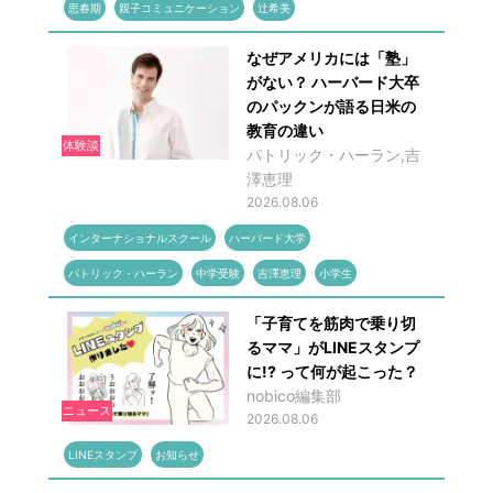
思春期
親子コミュニケーション
辻希美
なぜアメリカには「塾」
がない？ ハーバード大卒
のパックンが語る日米の
教育の違い
体験談
パトリック・ハーラン,吉
澤恵理
2026.08.06
インターナショナルスクール
ハーバード大学
パトリック・ハーラン
中学受験
吉澤恵理
小学生
「子育てを筋肉で乗り切
るママ」がLINEスタンプ
に!? って何が起こった？
nobico編集部
ニュース
2026.08.06
LINEスタンプ
お知らせ