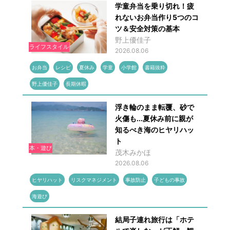
学童弁当を乗り切れ！疲
れないお弁当作り5つのコ
ツ＆安全対策の基本
野上優佳子
ライフスタイル
2026.08.06
お弁当
レシピ
夏休み
学童
小学館
書籍抜粋
野上優佳子
長期休暇
浮き輪のまま転覆、砂で
火傷も...夏休み前に親が
知るべき海のヒヤリハッ
ト
本・遊び
茂木みかほ
2026.08.06
ヒヤリハット
リスクマネジメント
事故防止
子どもの事故
海遊び
結局子連れ旅行は「ホテ