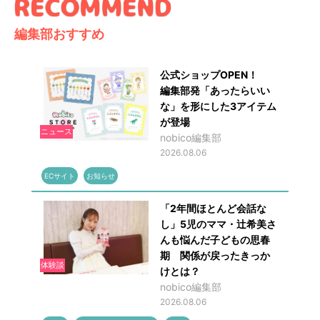
編集部おすすめ
公式ショップOPEN！
編集部発「あったらいい
な」を形にした3アイテム
が登場
ニュース
nobico編集部
2026.08.06
ECサイト
お知らせ
「2年間ほとんど会話な
し」5児のママ・辻希美さ
んも悩んだ子どもの思春
期 関係が戻ったきっか
体験談
けとは？
nobico編集部
2026.08.06