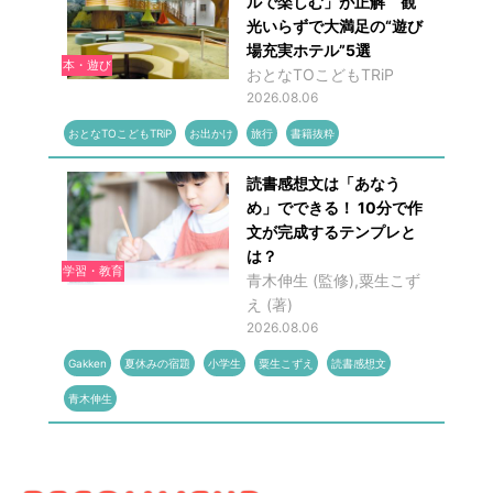
ルで楽しむ」が正解 観
光いらずで大満足の“遊び
場充実ホテル”5選
本・遊び
おとなTOこどもTRiP
2026.08.06
おとなTOこどもTRiP
お出かけ
旅行
書籍抜粋
読書感想文は「あなう
め」でできる！ 10分で作
文が完成するテンプレと
は？
学習・教育
青木伸生 (監修),粟生こず
え (著)
2026.08.06
Gakken
夏休みの宿題
小学生
粟生こずえ
読書感想文
青木伸生