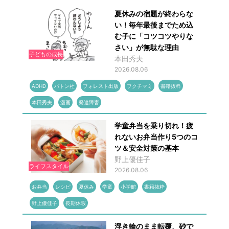
夏休みの宿題が終わらな
い！毎年最後までため込
む子に「コツコツやりな
さい」が無駄な理由
子どもの成長
本田秀夫
2026.08.06
ADHD
バトン社
フォレスト出版
フクチマミ
書籍抜粋
本田秀夫
漫画
発達障害
学童弁当を乗り切れ！疲
れないお弁当作り5つのコ
ツ＆安全対策の基本
野上優佳子
ライフスタイル
2026.08.06
お弁当
レシピ
夏休み
学童
小学館
書籍抜粋
野上優佳子
長期休暇
浮き輪のまま転覆、砂で