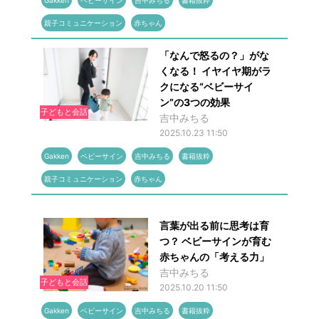
Gakken
ベビーサイン
吉中みちる
書籍抜粋
親子コミュニケーション
赤ちゃん
「なんで怒るの？」がな
くなる！ イヤイヤ期がラ
クになる“ベビーサイ
ン”の3つの効果
子どもと会話
吉中みちる
2025.10.23 11:50
Gakken
ベビーサイン
吉中みちる
書籍抜粋
親子コミュニケーション
赤ちゃん
言葉が出る前に思考は育
つ？ ベビーサインが育む
赤ちゃんの「考える力」
吉中みちる
子どもと会話
2025.10.20 11:50
Gakken
ベビーサイン
吉中みちる
書籍抜粋