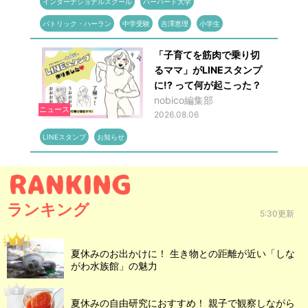
インターナショナルスクール
ハーバード大学
パトリック・ハーラン
中学受験
吉澤恵理
小学生
「子育てを筋肉で乗り切
るママ」がLINEスタンプ
に!? って何が起こった？
nobico編集部
ニュース
2026.08.06
LINEスタンプ
お知らせ
ランキング
5:30更新
夏休みのお出かけに！ 生き物との距離が近い「しな
がわ水族館」の魅力
夏休みの自由研究におすすめ！ 親子で観察しながら