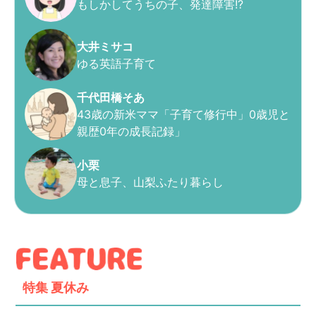
もしかしてうちの子、発達障害!?
大井ミサコ
ゆる英語子育て
千代田橋そあ
43歳の新米ママ「子育て修行中」0歳児と
親歴0年の成長記録」
小栗
母と息子、山梨ふたり暮らし
特集
夏休み