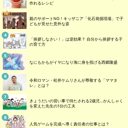
作れるレシピ
親のサポートNG！キッザニア「化石発掘現場」で子
どもが見せた意外な姿
「挨拶しなさい！」は逆効果？ 自分から挨拶する子
の育て方
なにもかもがイヤになり海に身を投げる西郷隆盛
令和ロマン・松井ケムリさんが尊敬する「ママタ
レ」とは？
きょうだいの習い事で待たされる2歳児...かんしゃく
を変えた先生の1分の工夫
人気ゲームを完成へ導く責任者の仕事とは？