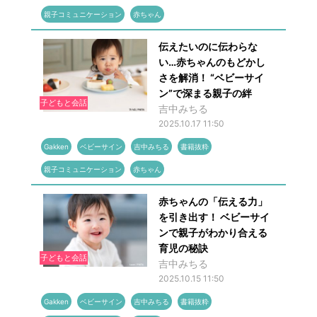
親子コミュニケーション
赤ちゃん
伝えたいのに伝わらな
い…赤ちゃんのもどかし
さを解消！ “ベビーサイ
ン”で深まる親子の絆
子どもと会話
吉中みちる
2025.10.17 11:50
Gakken
ベビーサイン
吉中みちる
書籍抜粋
親子コミュニケーション
赤ちゃん
赤ちゃんの「伝える力」
を引き出す！ ベビーサイ
ンで親子がわかり合える
育児の秘訣
子どもと会話
吉中みちる
2025.10.15 11:50
Gakken
ベビーサイン
吉中みちる
書籍抜粋