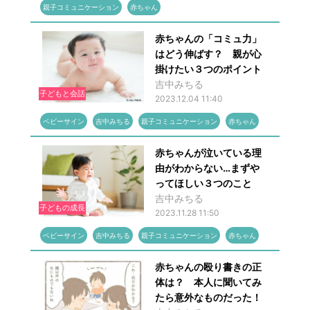
親子コミュニケーション
赤ちゃん
赤ちゃんの「コミュ力」
はどう伸ばす？ 親が心
掛けたい３つのポイント
吉中みちる
子どもと会話
2023.12.04 11:40
ベビーサイン
吉中みちる
親子コミュニケーション
赤ちゃん
赤ちゃんが泣いている理
由がわからない…まずや
ってほしい３つのこと
吉中みちる
子どもの成長
2023.11.28 11:50
ベビーサイン
吉中みちる
親子コミュニケーション
赤ちゃん
赤ちゃんの殴り書きの正
体は？ 本人に聞いてみ
たら意外なものだった！