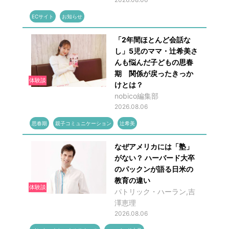
ECサイト
お知らせ
「2年間ほとんど会話な
し」5児のママ・辻希美さ
んも悩んだ子どもの思春
期 関係が戻ったきっか
体験談
けとは？
nobico編集部
2026.08.06
思春期
親子コミュニケーション
辻希美
なぜアメリカには「塾」
がない？ ハーバード大卒
のパックンが語る日米の
教育の違い
体験談
パトリック・ハーラン,吉
澤恵理
2026.08.06