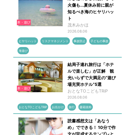
火傷も...夏休み前に親が
知るべき海のヒヤリハッ
ト
本・遊び
茂木みかほ
2026.08.06
ヒヤリハット
リスクマネジメント
事故防止
子どもの事故
海遊び
結局子連れ旅行は「ホテ
ルで楽しむ」が正解 観
光いらずで大満足の“遊び
場充実ホテル”5選
本・遊び
おとなTOこどもTRiP
2026.08.06
おとなTOこどもTRiP
お出かけ
旅行
書籍抜粋
読書感想文は「あなう
め」でできる！ 10分で作
文が完成するテンプレと