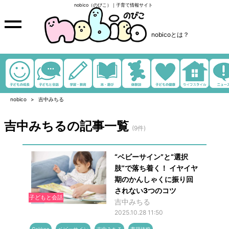
nobico（のびこ）｜子育て情報サイト
nobicoとは？
nobico
吉中みちる
吉中みちるの記事一覧
(9件)
“ベビーサイン”と“選択
肢”で落ち着く！ イヤイヤ
期のかんしゃくに振り回
されない3つのコツ
子どもと会話
吉中みちる
2025.10.28 11:50