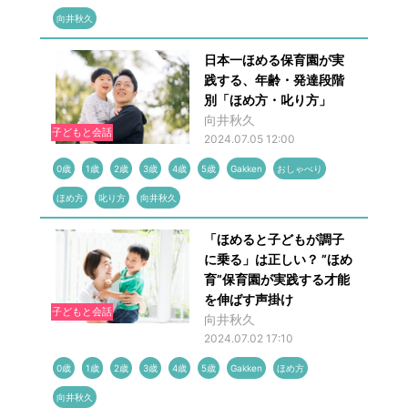
向井秋久
日本一ほめる保育園が実
践する、年齢・発達段階
別「ほめ方・叱り方」
向井秋久
子どもと会話
2024.07.05 12:00
0歳
1歳
2歳
3歳
4歳
5歳
Gakken
おしゃべり
ほめ方
叱り方
向井秋久
「ほめると子どもが調子
に乗る」は正しい？ ”ほめ
育”保育園が実践する才能
を伸ばす声掛け
子どもと会話
向井秋久
2024.07.02 17:10
0歳
1歳
2歳
3歳
4歳
5歳
Gakken
ほめ方
向井秋久