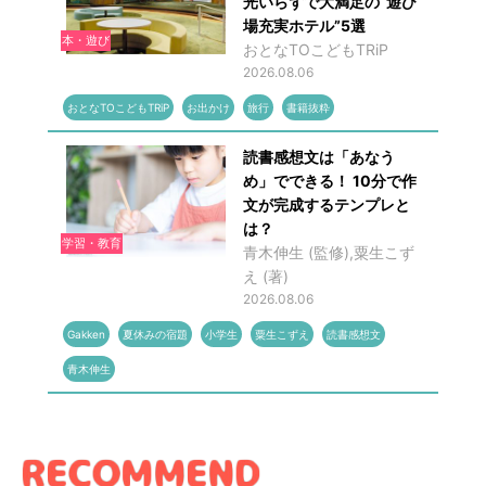
光いらずで大満足の“遊び
場充実ホテル”5選
本・遊び
おとなTOこどもTRiP
2026.08.06
おとなTOこどもTRiP
お出かけ
旅行
書籍抜粋
読書感想文は「あなう
め」でできる！ 10分で作
文が完成するテンプレと
は？
学習・教育
青木伸生 (監修),粟生こず
え (著)
2026.08.06
Gakken
夏休みの宿題
小学生
粟生こずえ
読書感想文
青木伸生