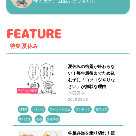
母と息子、山梨ふたり暮らし
特集
夏休み
夏休みの宿題が終わらな
い！毎年最後までため込
む子に「コツコツやりな
さい」が無駄な理由
子どもの成長
本田秀夫
2026.08.06
ADHD
バトン社
フォレスト出版
フクチマミ
書籍抜粋
本田秀夫
漫画
発達障害
学童弁当を乗り切れ！疲