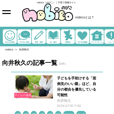
nobico（のびこ）｜子育て情報サイト
nobicoとは？
nobico
向井秋久
向井秋久の記事一覧
(5件)
子どもを手助けする「面
倒見のいい親」ほど、自
分の都合を優先している
可能性
子どもの成長
向井秋久
2024.07.16 11:50