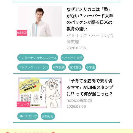
なぜアメリカには「塾」
がない？ ハーバード大卒
のパックンが語る日米の
教育の違い
体験談
パトリック・ハーラン,吉
澤恵理
2026.08.06
インターナショナルスクール
ハーバード大学
パトリック・ハーラン
中学受験
吉澤恵理
小学生
「子育てを筋肉で乗り切
るママ」がLINEスタンプ
に!? って何が起こった？
nobico編集部
ニュース
2026.08.06
LINEスタンプ
お知らせ