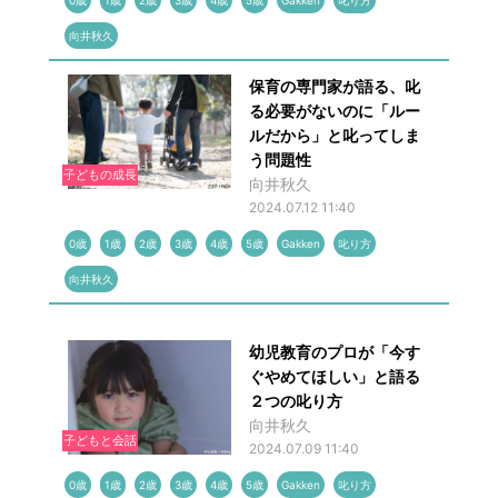
0歳
1歳
2歳
3歳
4歳
5歳
Gakken
叱り方
向井秋久
保育の専門家が語る、叱
る必要がないのに「ルー
ルだから」と叱ってしま
う問題性
子どもの成長
向井秋久
2024.07.12 11:40
0歳
1歳
2歳
3歳
4歳
5歳
Gakken
叱り方
向井秋久
幼児教育のプロが「今す
ぐやめてほしい」と語る
２つの叱り方
向井秋久
子どもと会話
2024.07.09 11:40
0歳
1歳
2歳
3歳
4歳
5歳
Gakken
叱り方