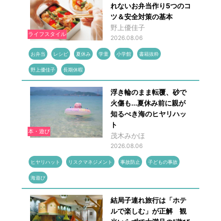
れないお弁当作り5つのコ
ツ＆安全対策の基本
野上優佳子
ライフスタイル
2026.08.06
お弁当
レシピ
夏休み
学童
小学館
書籍抜粋
野上優佳子
長期休暇
浮き輪のまま転覆、砂で
火傷も...夏休み前に親が
知るべき海のヒヤリハッ
ト
本・遊び
茂木みかほ
2026.08.06
ヒヤリハット
リスクマネジメント
事故防止
子どもの事故
海遊び
結局子連れ旅行は「ホテ
ルで楽しむ」が正解 観