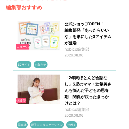
編集部おすすめ
公式ショップOPEN！
編集部発「あったらいい
な」を形にした3アイテム
が登場
ニュース
nobico編集部
2026.08.06
ECサイト
お知らせ
「2年間ほとんど会話な
し」5児のママ・辻希美さ
んも悩んだ子どもの思春
期 関係が戻ったきっか
体験談
けとは？
nobico編集部
2026.08.06
思春期
親子コミュニケーション
辻希美