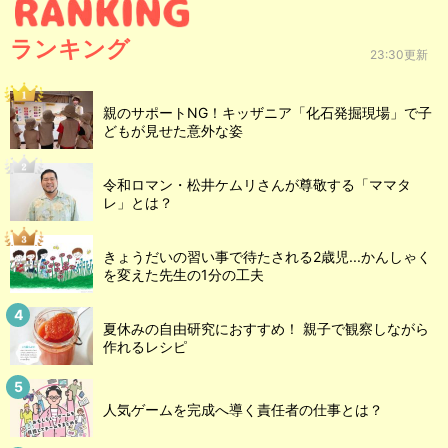
ランキング
23:30更新
親のサポートNG！キッザニア「化石発掘現場」で子
どもが見せた意外な姿
令和ロマン・松井ケムリさんが尊敬する「ママタ
レ」とは？
きょうだいの習い事で待たされる2歳児...かんしゃく
を変えた先生の1分の工夫
夏休みの自由研究におすすめ！ 親子で観察しながら
作れるレシピ
人気ゲームを完成へ導く責任者の仕事とは？