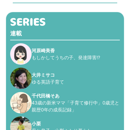
連載
河原崎美香
もしかしてうちの子、発達障害!?
大井ミサコ
ゆる英語子育て
千代田橋そあ
43歳の新米ママ「子育て修行中」0歳児と
親歴0年の成長記録」
小栗