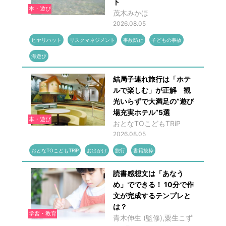
ト
本・遊び
茂木みかほ
2026.08.05
ヒヤリハット
リスクマネジメント
事故防止
子どもの事故
海遊び
結局子連れ旅行は「ホテ
ルで楽しむ」が正解 観
光いらずで大満足の“遊び
場充実ホテル”5選
本・遊び
おとなTOこどもTRiP
2026.08.05
おとなTOこどもTRiP
お出かけ
旅行
書籍抜粋
読書感想文は「あなう
め」でできる！ 10分で作
文が完成するテンプレと
は？
学習・教育
青木伸生 (監修),粟生こず