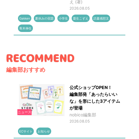
え (著)
2026.08.05
Gakken
夏休みの宿題
小学生
粟生こずえ
読書感想文
青木伸生
編集部おすすめ
公式ショップOPEN！
編集部発「あったらいい
な」を形にした3アイテム
が登場
ニュース
nobico編集部
2026.08.05
ECサイト
お知らせ