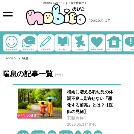
nobico（のびこ）｜子育て情報サイト
nobicoとは？
nobico
喘息
喘息の記事一覧
(2件)
梅雨に増える乳幼児の体
調不良…見逃せない「悪
化する前兆」とは？【医
師の見解】
子どもの健康
五藤良将
2026.05.31 16:40