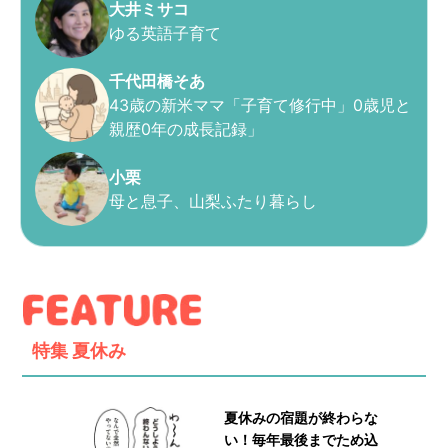
大井ミサコ
ゆる英語子育て
千代田橋そあ
43歳の新米ママ「子育て修行中」0歳児と
親歴0年の成長記録」
小栗
母と息子、山梨ふたり暮らし
特集
夏休み
夏休みの宿題が終わらな
い！毎年最後までため込