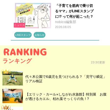
「子育てを筋肉で乗り切
るママ」がLINEスタンプ
に!? って何が起こった？
nobico編集部
ニュース
2026.08.05
LINEスタンプ
お知らせ
ランキング
23:30更新
代々木公園で6歳児を見つけられる？「見守り瞬足」
リアル検証
【エリック・カール×しながわ水族館】特別展 お腹
が透けるカエル、枯れ葉そっくりの魚！?