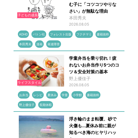
む子に「コツコツやりな
さい」が無駄な理由
子どもの成長
本田秀夫
2026.08.05
ADHD
バトン社
フォレスト出版
フクチマミ
書籍抜粋
本田秀夫
漫画
発達障害
学童弁当を乗り切れ！疲
れないお弁当作り5つのコ
ツ＆安全対策の基本
野上優佳子
ライフスタイル
2026.08.05
お弁当
レシピ
夏休み
学童
小学館
書籍抜粋
野上優佳子
長期休暇
浮き輪のまま転覆、砂で
火傷も...夏休み前に親が
知るべき海のヒヤリハッ