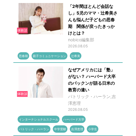
「2年間ほとんど会話な
し」5児のママ・辻希美さ
んも悩んだ子どもの思春
期 関係が戻ったきっか
体験談
けとは？
nobico編集部
2026.08.05
思春期
親子コミュニケーション
辻希美
なぜアメリカには「塾」
がない？ ハーバード大卒
のパックンが語る日米の
教育の違い
体験談
パトリック・ハーラン,吉
澤恵理
2026.08.05
インターナショナルスクール
ハーバード大学
パトリック・ハーラン
中学受験
吉澤恵理
小学生