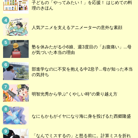
子どもの「やってみたい！」を応援！ はじめての料
理のきほん
人気アニメを支えるアニメーターの意外な素顔
塾を休みたがる小6娘、週3度目の「お腹痛い」…母
が気づいた本当の理由
部進学なのに不安を抱える中2息子…母が知った本当
の気持ち
明智光秀から学ぶ"くやしい時"の乗り越え方
なにもかもがイヤになり海に身を投げるた西郷隆盛
「なんでミスするの」と怒る前に。計算ミスを折れ