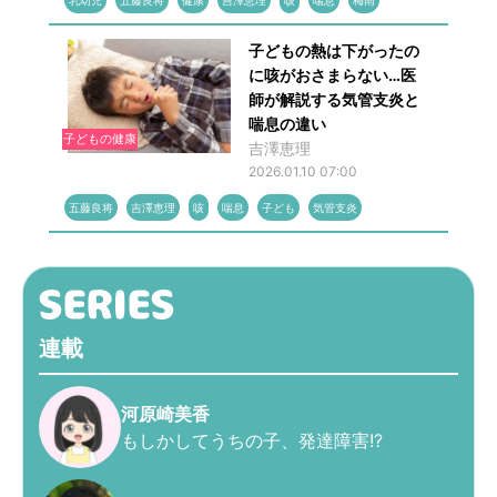
乳幼児
五藤良将
健康
吉澤恵理
咳
喘息
梅雨
子どもの熱は下がったの
に咳がおさまらない…医
師が解説する気管支炎と
喘息の違い
子どもの健康
吉澤恵理
2026.01.10 07:00
五藤良将
吉澤恵理
咳
喘息
子ども
気管支炎
連載
河原崎美香
もしかしてうちの子、発達障害!?