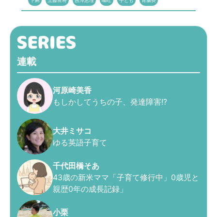
下痢
五藤良将
吉澤恵理
嘔吐
子ども
胃腸炎
連載
河原崎美香
もしかしてうちの子、発達障害!?
大井ミサコ
ゆる英語子育て
千代田橋そあ
43歳の新米ママ「子育て修行中」0歳児と
親歴0年の成長記録」
小栗