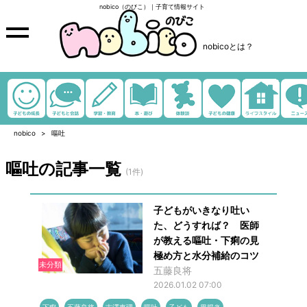
nobico（のびこ）｜子育て情報サイト
nobicoとは？
nobico
嘔吐
嘔吐の記事一覧
(1件)
子どもがいきなり吐い
た、どうすれば？ 医師
が教える嘔吐・下痢の見
極め方と水分補給のコツ
未分類
五藤良将
2026.01.02 07:00