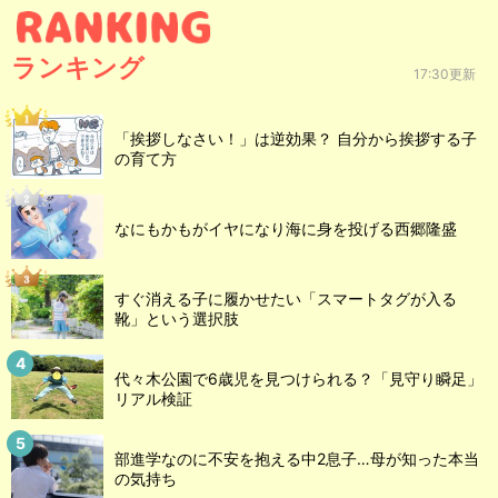
ランキング
17:30更新
「挨拶しなさい！」は逆効果？ 自分から挨拶する子
の育て方
なにもかもがイヤになり海に身を投げる西郷隆盛
すぐ消える子に履かせたい「スマートタグが入る
靴」という選択肢
代々木公園で6歳児を見つけられる？「見守り瞬足」
リアル検証
部進学なのに不安を抱える中2息子…母が知った本当
の気持ち