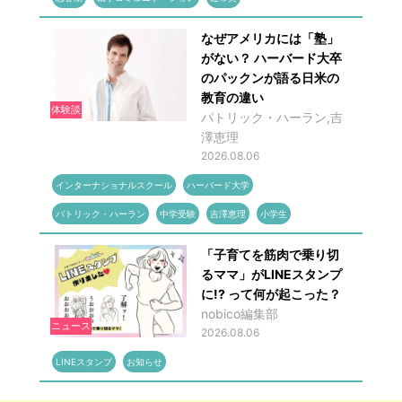
なぜアメリカには「塾」
がない？ ハーバード大卒
のパックンが語る日米の
教育の違い
体験談
パトリック・ハーラン,吉
澤恵理
2026.08.06
インターナショナルスクール
ハーバード大学
パトリック・ハーラン
中学受験
吉澤恵理
小学生
「子育てを筋肉で乗り切
るママ」がLINEスタンプ
に!? って何が起こった？
nobico編集部
ニュース
2026.08.06
LINEスタンプ
お知らせ