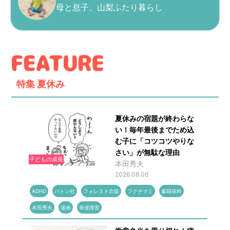
母と息子、山梨ふたり暮らし
特集
夏休み
夏休みの宿題が終わらな
い！毎年最後までため込
む子に「コツコツやりな
さい」が無駄な理由
子どもの成長
本田秀夫
2026.08.06
ADHD
バトン社
フォレスト出版
フクチマミ
書籍抜粋
本田秀夫
漫画
発達障害