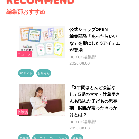
編集部おすすめ
公式ショップOPEN！
編集部発「あったらいい
な」を形にした3アイテム
が登場
ニュース
nobico編集部
2026.08.06
ECサイト
お知らせ
「2年間ほとんど会話な
し」5児のママ・辻希美さ
んも悩んだ子どもの思春
期 関係が戻ったきっか
体験談
けとは？
nobico編集部
2026.08.06
思春期
親子コミュニケーション
辻希美