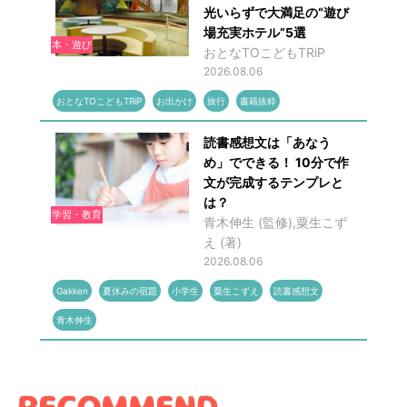
光いらずで大満足の“遊び
場充実ホテル”5選
本・遊び
おとなTOこどもTRiP
2026.08.06
おとなTOこどもTRiP
お出かけ
旅行
書籍抜粋
読書感想文は「あなう
め」でできる！ 10分で作
文が完成するテンプレと
は？
学習・教育
青木伸生 (監修),粟生こず
え (著)
2026.08.06
Gakken
夏休みの宿題
小学生
粟生こずえ
読書感想文
青木伸生