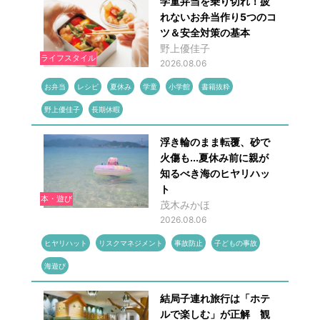
学童弁当を乗り切れ！疲
れないお弁当作り5つのコ
ツ＆安全対策の基本
野上優佳子
ライフスタイル
2026.08.06
お弁当
レシピ
夏休み
学童
小学館
書籍抜粋
野上優佳子
長期休暇
浮き輪のまま転覆、砂で
火傷も...夏休み前に親が
知るべき海のヒヤリハッ
ト
本・遊び
茂木みかほ
2026.08.06
ヒヤリハット
リスクマネジメント
事故防止
子どもの事故
海遊び
結局子連れ旅行は「ホテ
ルで楽しむ」が正解 観