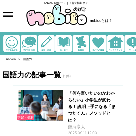
nobico（のびこ）｜子育て情報サイト
nobicoとは？
nobico
国語力
国語力の記事一覧
(1件)
「何を言いたいのかわか
らない」小学生が変わ
る！ 説明上手になる「ま
つだくん」メソッドと
学習・教育
は？
熱海康太
2025.09.11 12:00