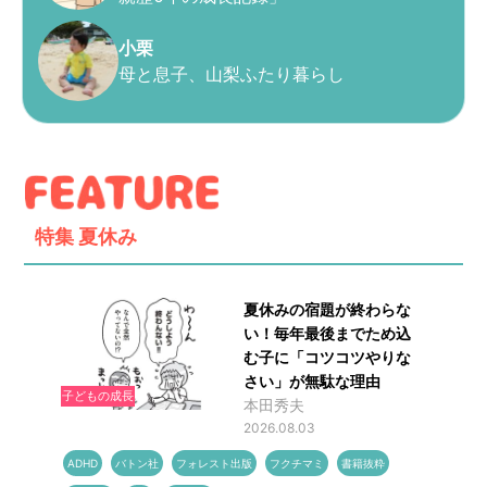
小栗
母と息子、山梨ふたり暮らし
特集
夏休み
夏休みの宿題が終わらな
い！毎年最後までため込
む子に「コツコツやりな
さい」が無駄な理由
子どもの成長
本田秀夫
2026.08.03
ADHD
バトン社
フォレスト出版
フクチマミ
書籍抜粋