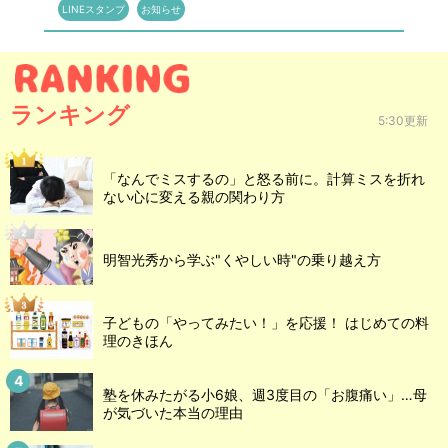
LINEスタンプ
お知らせ
ランキング
5:30更新
「なんでミスするの」と怒る前に。計算ミスを折れ
ない心に変える親の関わり方
明智光秀から学ぶ"くやしい時"の乗り越え方
子どもの「やってみたい！」を応援！ はじめての料
理のきほん
塾を休みたがる小6娘、週3度目の「お腹痛い」…母
が気づいた本当の理由