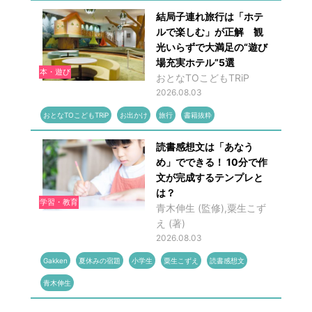
結局子連れ旅行は「ホテ
ルで楽しむ」が正解 観
光いらずで大満足の“遊び
場充実ホテル”5選
本・遊び
おとなTOこどもTRiP
2026.08.03
おとなTOこどもTRiP
お出かけ
旅行
書籍抜粋
読書感想文は「あなう
め」でできる！ 10分で作
文が完成するテンプレと
は？
学習・教育
青木伸生 (監修),粟生こず
え (著)
2026.08.03
Gakken
夏休みの宿題
小学生
粟生こずえ
読書感想文
青木伸生