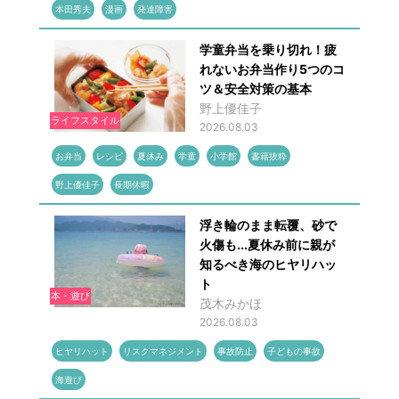
本田秀夫
漫画
発達障害
学童弁当を乗り切れ！疲
れないお弁当作り5つのコ
ツ＆安全対策の基本
野上優佳子
ライフスタイル
2026.08.03
お弁当
レシピ
夏休み
学童
小学館
書籍抜粋
野上優佳子
長期休暇
浮き輪のまま転覆、砂で
火傷も...夏休み前に親が
知るべき海のヒヤリハッ
ト
本・遊び
茂木みかほ
2026.08.03
ヒヤリハット
リスクマネジメント
事故防止
子どもの事故
海遊び