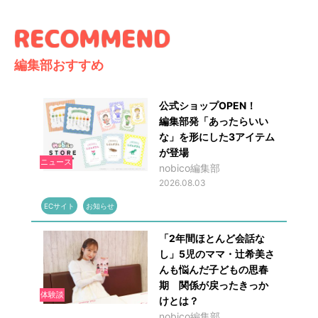
編集部おすすめ
公式ショップOPEN！
編集部発「あったらいい
な」を形にした3アイテム
が登場
ニュース
nobico編集部
2026.08.03
ECサイト
お知らせ
「2年間ほとんど会話な
し」5児のママ・辻希美さ
んも悩んだ子どもの思春
期 関係が戻ったきっか
体験談
けとは？
nobico編集部