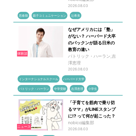
2026.08.03
思春期
親子コミュニケーション
辻希美
なぜアメリカには「塾」
がない？ ハーバード大卒
のパックンが語る日米の
教育の違い
体験談
パトリック・ハーラン,吉
澤恵理
2026.08.03
インターナショナルスクール
ハーバード大学
パトリック・ハーラン
中学受験
吉澤恵理
小学生
「子育てを筋肉で乗り切
るママ」がLINEスタンプ
に!? って何が起こった？
nobico編集部
ニュース
2026.08.03