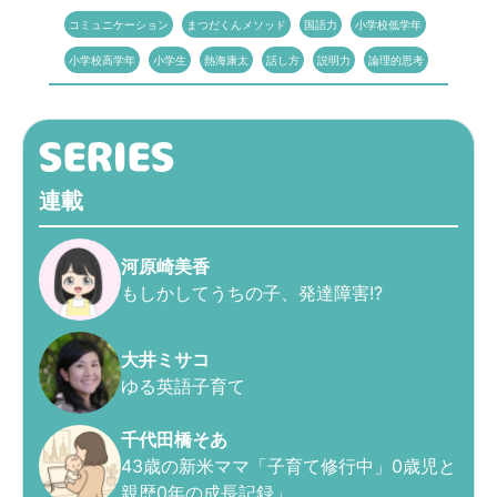
コミュニケーション
まつだくんメソッド
国語力
小学校低学年
小学校高学年
小学生
熱海康太
話し方
説明力
論理的思考
連載
河原崎美香
もしかしてうちの子、発達障害!?
大井ミサコ
ゆる英語子育て
千代田橋そあ
43歳の新米ママ「子育て修行中」0歳児と
親歴0年の成長記録」