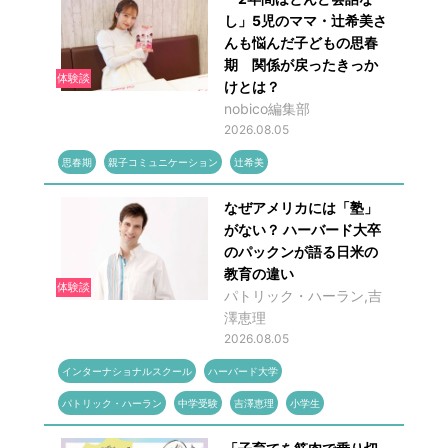
し」5児のママ・辻希美さ
んも悩んだ子どもの思春
期 関係が戻ったきっか
体験談
けとは？
nobico編集部
2026.08.05
思春期
親子コミュニケーション
辻希美
なぜアメリカには「塾」
がない？ ハーバード大卒
のパックンが語る日米の
教育の違い
体験談
パトリック・ハーラン,吉
澤恵理
2026.08.05
インターナショナルスクール
ハーバード大学
パトリック・ハーラン
中学受験
吉澤恵理
小学生