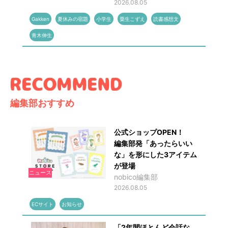
2026.08.05
Gakken
夏休みの宿題
小学生
粟生こずえ
読書感想文
青木伸生
編集部おすすめ
公式ショップOPEN！
編集部発「あったらいい
な」を形にした3アイテム
が登場
ニュース
nobico編集部
2026.08.05
ECサイト
お知らせ
「2年間ほとんど会話な