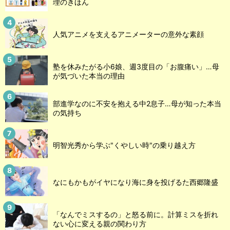
理のきほん
人気アニメを支えるアニメーターの意外な素顔
塾を休みたがる小6娘、週3度目の「お腹痛い」…母
が気づいた本当の理由
部進学なのに不安を抱える中2息子…母が知った本当
の気持ち
明智光秀から学ぶ"くやしい時"の乗り越え方
なにもかもがイヤになり海に身を投げるた西郷隆盛
「なんでミスするの」と怒る前に。計算ミスを折れ
ない心に変える親の関わり方