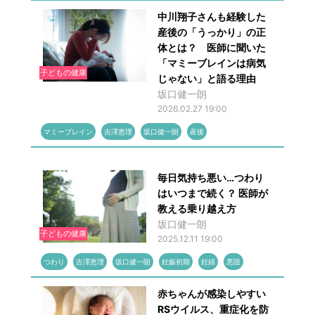
中川翔子さんも経験した
産後の「うっかり」の正
体とは？ 医師に聞いた
「マミーブレインは病気
子どもの健康
じゃない」と語る理由
坂口健一朗
2026.02.27 19:00
マミーブレイン
吉澤恵理
坂口健一朗
産後
毎日気持ち悪い…つわり
はいつまで続く？ 医師が
教える乗り越え方
坂口健一朗
子どもの健康
2025.12.11 19:00
つわり
吉澤恵理
坂口健一朗
妊娠初期
妊婦
悪阻
赤ちゃんが感染しやすい
RSウイルス、重症化を防