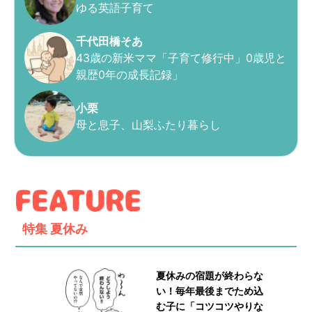
ゆる英語子育て
千代田橋そあ
43歳の新米ママ「子育て修行中」0歳児と
親歴0年の成長記録」
小栗
母と息子、山梨ふたり暮らし
特集
夏休み
夏休みの宿題が終わらな
い！毎年最後までため込
む子に「コツコツやりな