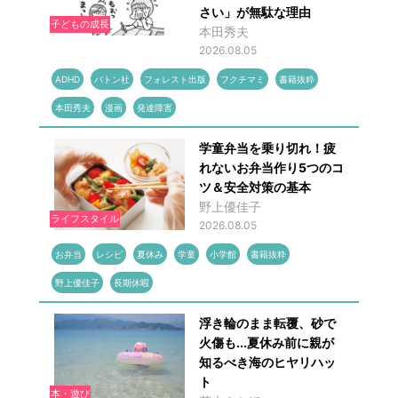
さい」が無駄な理由
子どもの成長
本田秀夫
2026.08.05
ADHD
バトン社
フォレスト出版
フクチマミ
書籍抜粋
本田秀夫
漫画
発達障害
学童弁当を乗り切れ！疲
れないお弁当作り5つのコ
ツ＆安全対策の基本
野上優佳子
ライフスタイル
2026.08.05
お弁当
レシピ
夏休み
学童
小学館
書籍抜粋
野上優佳子
長期休暇
浮き輪のまま転覆、砂で
火傷も...夏休み前に親が
知るべき海のヒヤリハッ
ト
本・遊び