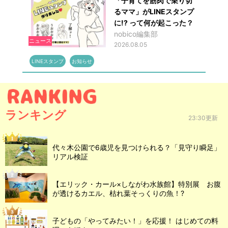
「子育てを筋肉で乗り切
るママ」がLINEスタンプ
に!? って何が起こった？
nobico編集部
ニュース
2026.08.05
LINEスタンプ
お知らせ
ランキング
23:30更新
代々木公園で6歳児を見つけられる？「見守り瞬足」
リアル検証
【エリック・カール×しながわ水族館】特別展 お腹
が透けるカエル、枯れ葉そっくりの魚！?
子どもの「やってみたい！」を応援！ はじめての料