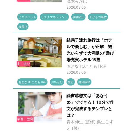
茂木みかほ
2026.08.05
ヒヤリハット
リスクマネジメント
事故防止
子どもの事故
海遊び
結局子連れ旅行は「ホテ
ルで楽しむ」が正解 観
光いらずで大満足の“遊び
場充実ホテル”5選
本・遊び
おとなTOこどもTRiP
2026.08.05
おとなTOこどもTRiP
お出かけ
旅行
書籍抜粋
読書感想文は「あなう
め」でできる！ 10分で作
文が完成するテンプレと
は？
学習・教育
青木伸生 (監修),粟生こず
え (著)