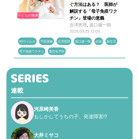
ぐ方法はある？ 医師が
解説する「母子免疫ワク
子どもの健康
チン」登場の意義
吉澤恵理
,
坂口健一朗
2025.09.25 12:00
RSウイルス
予防接種
吉澤恵理
坂口健一朗
妊婦
新生児
母子免疫ワクチン
重症化予防
連載
河原崎美香
もしかしてうちの子、発達障害!?
大井ミサコ