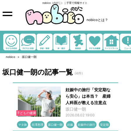
nobico（のびこ）｜子育て情報サイト
nobicoとは？
nobico
坂口健一朗
坂口健一朗の記事一覧
(4件)
妊娠中の旅行「安定期な
ら安心」は本当？ 産婦
人科医が教える注意点
坂口健一朗
子どもの健康
2026.08.02 19:00
マタ旅
吉澤恵理
坂口健一朗
妊娠
妊娠中の旅行
安定期