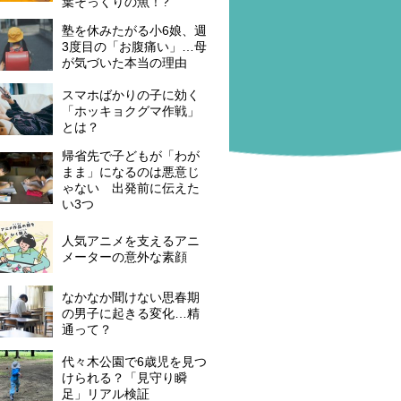
葉そっくりの魚！?
塾を休みたがる小6娘、週
3度目の「お腹痛い」…母
が気づいた本当の理由
スマホばかりの子に効く
「ホッキョクグマ作戦」
とは？
帰省先で子どもが「わが
まま」になるのは悪意じ
ゃない 出発前に伝えた
い3つ
人気アニメを支えるアニ
メーターの意外な素顔
なかなか聞けない思春期
の男子に起きる変化…精
通って？
代々木公園で6歳児を見つ
けられる？「見守り瞬
足」リアル検証