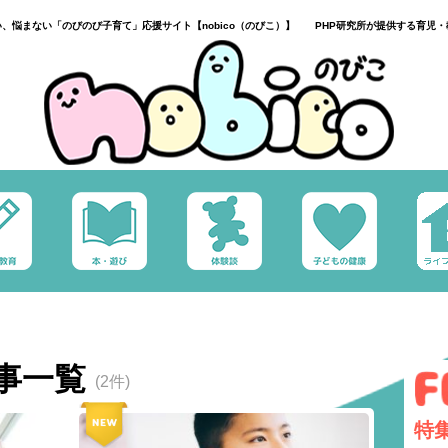
い、悩まない「のびのび子育て」応援サイト【nobico（のびこ）】 PHP研究所が提供する育児・
事一覧
(2件)
特