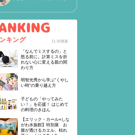
ンキング
11:30更新
「なんでミスするの」と
怒る前に。計算ミスを折
れない心に変える親の関
わり方
明智光秀から学ぶ"くやし
い時"の乗り越え方
子どもの「やってみた
い！」を応援！ はじめて
の料理のきほん
【エリック・カール×しな
がわ水族館】特別展 お
腹が透けるカエル、枯れ