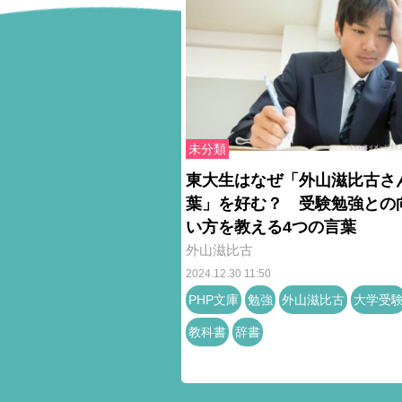
未分類
東大生はなぜ「外山滋比古さ
葉」を好む？ 受験勉強との
い方を教える4つの言葉
外山滋比古
2024.12.30 11:50
PHP文庫
勉強
外山滋比古
大学受
教科書
辞書