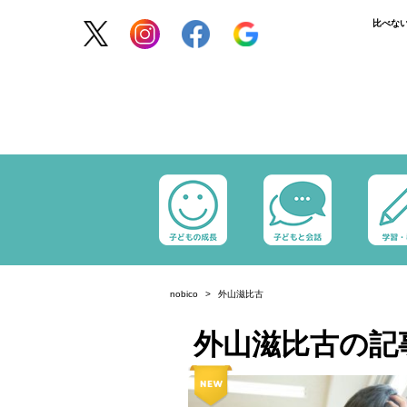
比べな
nobico
外山滋比古
外山滋比古の記