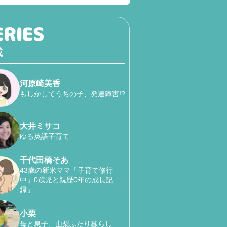
載
河原崎美香
もしかしてうちの子、発達障害!?
大井ミサコ
ゆる英語子育て
千代田橋そあ
43歳の新米ママ「子育て修行
中」0歳児と親歴0年の成長記
録」
小栗
母と息子、山梨ふたり暮らし