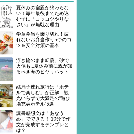
夏休みの宿題が終わらな
い！毎年最後までため込
む子に「コツコツやりな
さい」が無駄な理由
学童弁当を乗り切れ！疲
れないお弁当作り5つのコ
ツ＆安全対策の基本
浮き輪のまま転覆、砂で
火傷も...夏休み前に親が知
るべき海のヒヤリハット
結局子連れ旅行は「ホテ
ルで楽しむ」が正解 観
光いらずで大満足の“遊び
場充実ホテル”5選
読書感想文は「あなう
め」でできる！ 10分で作
文が完成するテンプレと
は？