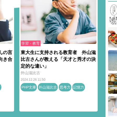
学習・教育
んの言
東大生に支持される教育者 外山滋
向き合
比古さんが教える「天才と秀才の決
定的な違い」
外山滋比古
2024.12.26 11:50
験
PHP文庫
外山滋比古
思考力
記憶力