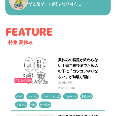
母と息子、山梨ふたり暮らし
特集
夏休み
夏休みの宿題が終わらな
い！毎年最後までため込
む子に「コツコツやりな
さい」が無駄な理由
子どもの成長
本田秀夫
2026.08.06
ADHD
バトン社
フォレスト出版
フクチマミ
書籍抜粋
本田秀夫
漫画
発達障害