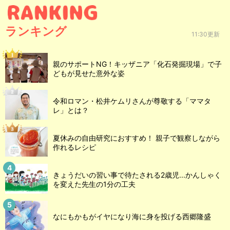
ランキング
11:30更新
親のサポートNG！キッザニア「化石発掘現場」で子
どもが見せた意外な姿
令和ロマン・松井ケムリさんが尊敬する「ママタ
レ」とは？
夏休みの自由研究におすすめ！ 親子で観察しながら
作れるレシピ
きょうだいの習い事で待たされる2歳児...かんしゃく
を変えた先生の1分の工夫
なにもかもがイヤになり海に身を投げる西郷隆盛