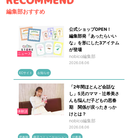
編集部おすすめ
公式ショップOPEN！
編集部発「あったらいい
な」を形にした3アイテム
が登場
ニュース
nobico編集部
2026.08.06
ECサイト
お知らせ
「2年間ほとんど会話な
し」5児のママ・辻希美さ
んも悩んだ子どもの思春
期 関係が戻ったきっか
体験談
けとは？
nobico編集部
2026.08.06
思春期
親子コミュニケーション
辻希美