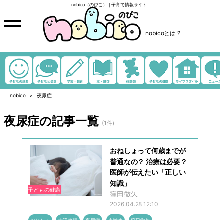
nobico（のびこ）｜子育て情報サイト
nobicoとは？
nobico
夜尿症
夜尿症の記事一覧
(1件)
おねしょって何歳までが
普通なの？ 治療は必要？
医師が伝えたい「正しい
知識」
子どもの健康
窪田徹矢
2026.04.28 12:10