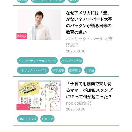
なぜアメリカには「塾」
がない？ ハーバード大卒
のパックンが語る日米の
教育の違い
体験談
パトリック・ハーラン,吉
澤恵理
2026.08.06
インターナショナルスクール
ハーバード大学
パトリック・ハーラン
中学受験
吉澤恵理
小学生
「子育てを筋肉で乗り切
るママ」がLINEスタンプ
に!? って何が起こった？
nobico編集部
ニュース
2026.08.06
LINEスタンプ
お知らせ