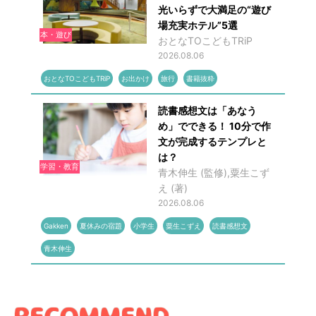
光いらずで大満足の“遊び
場充実ホテル”5選
本・遊び
おとなTOこどもTRiP
2026.08.06
おとなTOこどもTRiP
お出かけ
旅行
書籍抜粋
読書感想文は「あなう
め」でできる！ 10分で作
文が完成するテンプレと
は？
学習・教育
青木伸生 (監修),粟生こず
え (著)
2026.08.06
Gakken
夏休みの宿題
小学生
粟生こずえ
読書感想文
青木伸生