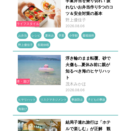
学童弁当を乗り切れ！疲
れないお弁当作り5つのコ
ツ＆安全対策の基本
野上優佳子
ライフスタイル
2026.08.06
お弁当
レシピ
夏休み
学童
小学館
書籍抜粋
野上優佳子
長期休暇
浮き輪のまま転覆、砂で
火傷も...夏休み前に親が
知るべき海のヒヤリハッ
ト
本・遊び
茂木みかほ
2026.08.06
ヒヤリハット
リスクマネジメント
事故防止
子どもの事故
海遊び
結局子連れ旅行は「ホテ
ルで楽しむ」が正解 観