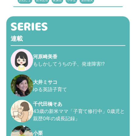
おねしょ
吉澤恵理
夜尿症
小学生
窪田徹矢
連載
河原崎美香
もしかしてうちの子、発達障害!?
大井ミサコ
ゆる英語子育て
千代田橋そあ
43歳の新米ママ「子育て修行中」0歳児と
親歴0年の成長記録」
小栗