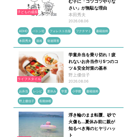
む子に「コツコツやりな
さい」が無駄な理由
子どもの成長
本田秀夫
2026.08.06
ADHD
バトン社
フォレスト出版
フクチマミ
書籍抜粋
本田秀夫
漫画
発達障害
学童弁当を乗り切れ！疲
れないお弁当作り5つのコ
ツ＆安全対策の基本
野上優佳子
ライフスタイル
2026.08.06
お弁当
レシピ
夏休み
学童
小学館
書籍抜粋
野上優佳子
長期休暇
浮き輪のまま転覆、砂で
火傷も...夏休み前に親が
知るべき海のヒヤリハッ
ト