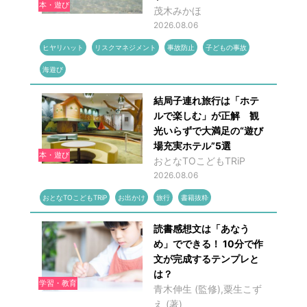
本・遊び
茂木みかほ
2026.08.06
ヒヤリハット
リスクマネジメント
事故防止
子どもの事故
海遊び
結局子連れ旅行は「ホテ
ルで楽しむ」が正解 観
光いらずで大満足の“遊び
場充実ホテル”5選
本・遊び
おとなTOこどもTRiP
2026.08.06
おとなTOこどもTRiP
お出かけ
旅行
書籍抜粋
読書感想文は「あなう
め」でできる！ 10分で作
文が完成するテンプレと
は？
学習・教育
青木伸生 (監修),粟生こず
え (著)