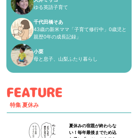
ゆる英語子育て
千代田橋そあ
43歳の新米ママ「子育て修行中」0歳児と
親歴0年の成長記録」
小栗
母と息子、山梨ふたり暮らし
特集
夏休み
夏休みの宿題が終わらな
い！毎年最後までため込