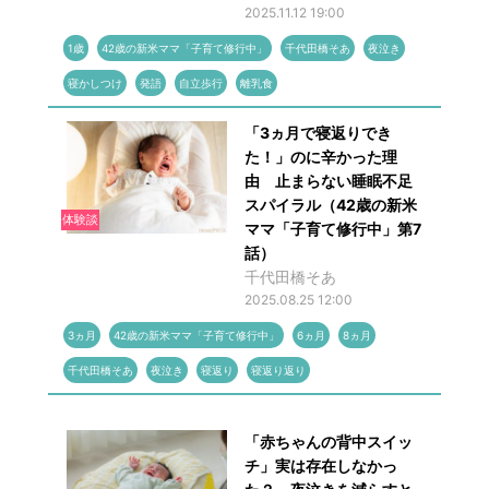
2025.11.12 19:00
1歳
42歳の新米ママ「子育て修行中」
千代田橋そあ
夜泣き
寝かしつけ
発語
自立歩行
離乳食
「3ヵ月で寝返りでき
た！」のに辛かった理
由 止まらない睡眠不足
スパイラル（42歳の新米
体験談
ママ「子育て修行中」第7
話）
千代田橋そあ
2025.08.25 12:00
3ヵ月
42歳の新米ママ「子育て修行中」
6ヵ月
8ヵ月
千代田橋そあ
夜泣き
寝返り
寝返り返り
「赤ちゃんの背中スイッ
チ」実は存在しなかっ