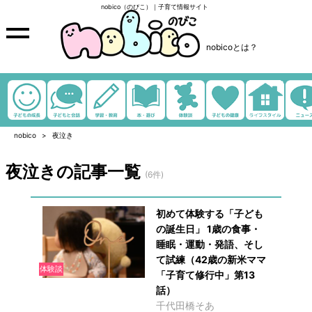
nobico（のびこ）｜子育て情報サイト
nobicoとは？
nobico
夜泣き
夜泣きの記事一覧
(6件)
初めて体験する「子ども
の誕生日」 1歳の食事・
睡眠・運動・発語、そし
て試練（42歳の新米ママ
体験談
「子育て修行中」第13
話）
千代田橋そあ