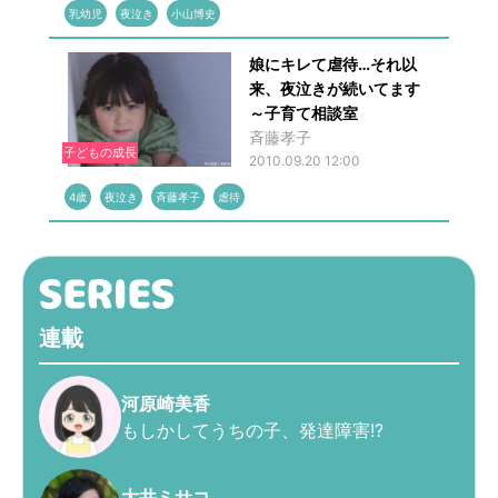
乳幼児
夜泣き
小山博史
娘にキレて虐待…それ以
来、夜泣きが続いてます
～子育て相談室
斉藤孝子
子どもの成長
2010.09.20 12:00
4歳
夜泣き
斉藤孝子
虐待
連載
河原崎美香
もしかしてうちの子、発達障害!?
大井ミサコ