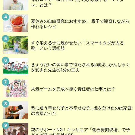
レ」とは？
夏休みの自由研究におすすめ！ 親子で観察しながら
作れるレシピ
すぐ消える子に履かせたい「スマートタグが入る
靴」という選択肢
きょうだいの習い事で待たされる2歳児...かんしゃく
を変えた先生の1分の工夫
人気ゲームを完成へ導く責任者の仕事とは？
塾に通う幸せな子と不幸せな子…差を分けたのは家庭
の言葉だった
親のサポートNG！キッザニア「化石発掘現場」で子
どもが見せた意外な姿