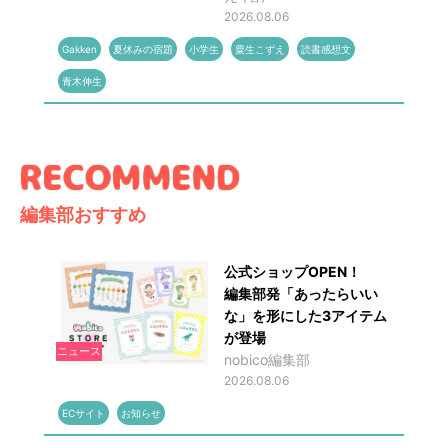
2026.08.06
Gakken
夏休みの宿題
小学生
粟生こずえ
読書感想文
青木伸生
編集部おすすめ
公式ショップOPEN！
編集部発「あったらいい
な」を形にした3アイテム
が登場
ニュース
nobico編集部
2026.08.06
ECサイト
お知らせ