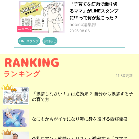
「子育てを筋肉で乗り切
るママ」がLINEスタンプ
に!? って何が起こった？
nobico編集部
ニュース
2026.08.06
LINEスタンプ
お知らせ
ランキング
11:30更新
「挨拶しなさい！」は逆効果？ 自分から挨拶する子
の育て方
なにもかもがイヤになり海に身を投げる西郷隆盛
令和ロマン・松井ケムリさんが尊敬する「ママタ