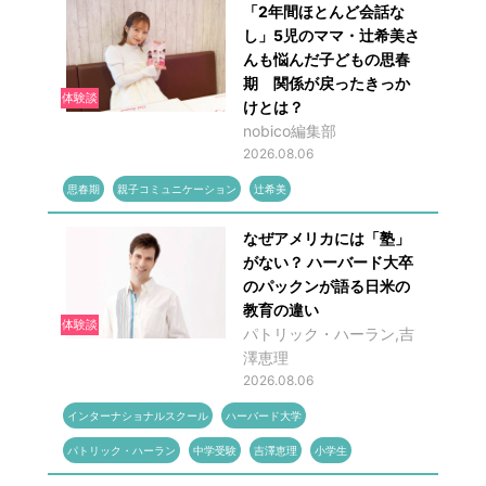
「2年間ほとんど会話な
し」5児のママ・辻希美さ
んも悩んだ子どもの思春
期 関係が戻ったきっか
体験談
けとは？
nobico編集部
2026.08.06
思春期
親子コミュニケーション
辻希美
なぜアメリカには「塾」
がない？ ハーバード大卒
のパックンが語る日米の
教育の違い
体験談
パトリック・ハーラン,吉
澤恵理
2026.08.06
インターナショナルスクール
ハーバード大学
パトリック・ハーラン
中学受験
吉澤恵理
小学生