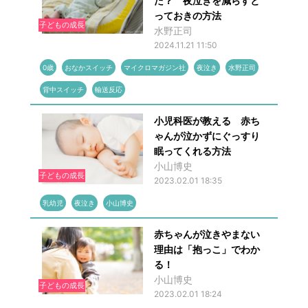
た？ 夜泣きを減らすと
っておきの方法
子どもの成長
水野正司
2024.11.21 11:50
0歳
おなかスイッチ
マイクロマガジン社
夜泣き
水野正司
背中スイッチ
輸送反応
小児科医が教える 赤ち
ゃんが泣かずにぐっすり
眠ってくれる方法
小山博史
子どもの成長
2023.02.01 18:35
乳幼児
夜泣き
小山博史
赤ちゃんが泣きやまない
理由は「抱っこ」でわか
る！
小山博史
子どもの成長
2023.02.01 18:24