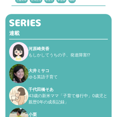
五藤良将
吉澤恵理
夜驚症
夢遊病
睡眠
連載
河原崎美香
もしかしてうちの子、発達障害!?
大井ミサコ
ゆる英語子育て
千代田橋そあ
43歳の新米ママ「子育て修行中」0歳児と
親歴0年の成長記録」
小栗