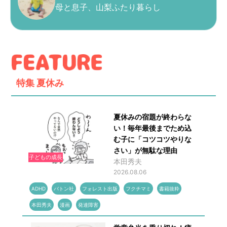
母と息子、山梨ふたり暮らし
特集
夏休み
夏休みの宿題が終わらな
い！毎年最後までため込
む子に「コツコツやりな
さい」が無駄な理由
子どもの成長
本田秀夫
2026.08.06
ADHD
バトン社
フォレスト出版
フクチマミ
書籍抜粋
本田秀夫
漫画
発達障害