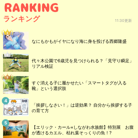
ランキング
11:30更新
なにもかもがイヤになり海に身を投げる西郷隆盛
代々木公園で6歳児を見つけられる？「見守り瞬足」
リアル検証
すぐ消える子に履かせたい「スマートタグが入る
靴」という選択肢
「挨拶しなさい！」は逆効果？ 自分から挨拶する子
の育て方
【エリック・カール×しながわ水族館】特別展 お腹
が透けるカエル、枯れ葉そっくりの魚！?