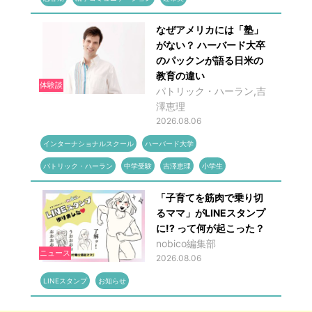
なぜアメリカには「塾」
がない？ ハーバード大卒
のパックンが語る日米の
教育の違い
体験談
パトリック・ハーラン,吉
澤恵理
2026.08.06
インターナショナルスクール
ハーバード大学
パトリック・ハーラン
中学受験
吉澤恵理
小学生
「子育てを筋肉で乗り切
るママ」がLINEスタンプ
に!? って何が起こった？
nobico編集部
ニュース
2026.08.06
LINEスタンプ
お知らせ