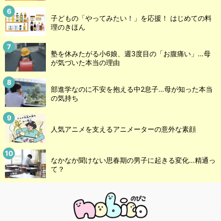
子どもの「やってみたい！」を応援！ はじめての料
理のきほん
塾を休みたがる小6娘、週3度目の「お腹痛い」…母
が気づいた本当の理由
部進学なのに不安を抱える中2息子…母が知った本当
の気持ち
人気アニメを支えるアニメーターの意外な素顔
なかなか聞けない思春期の男子に起きる変化…精通っ
て？