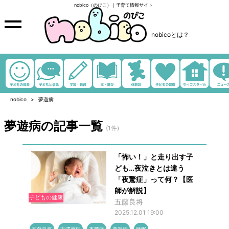
nobico（のびこ）｜子育て情報サイト
nobicoとは？
nobico
夢遊病
夢遊病の記事一覧
(1件)
「怖い！」と走り出す子
ども…夜泣きとは違う
「夜驚症」って何？【医
師が解説】
子どもの健康
五藤良将
2025.12.01 19:00