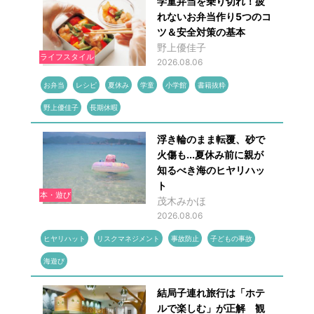
学童弁当を乗り切れ！疲
れないお弁当作り5つのコ
ツ＆安全対策の基本
野上優佳子
ライフスタイル
2026.08.06
お弁当
レシピ
夏休み
学童
小学館
書籍抜粋
野上優佳子
長期休暇
浮き輪のまま転覆、砂で
火傷も...夏休み前に親が
知るべき海のヒヤリハッ
ト
本・遊び
茂木みかほ
2026.08.06
ヒヤリハット
リスクマネジメント
事故防止
子どもの事故
海遊び
結局子連れ旅行は「ホテ
ルで楽しむ」が正解 観