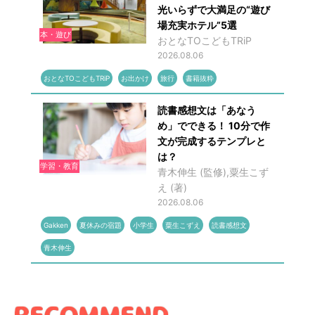
光いらずで大満足の“遊び
場充実ホテル”5選
本・遊び
おとなTOこどもTRiP
2026.08.06
おとなTOこどもTRiP
お出かけ
旅行
書籍抜粋
読書感想文は「あなう
め」でできる！ 10分で作
文が完成するテンプレと
は？
学習・教育
青木伸生 (監修),粟生こず
え (著)
2026.08.06
Gakken
夏休みの宿題
小学生
粟生こずえ
読書感想文
青木伸生