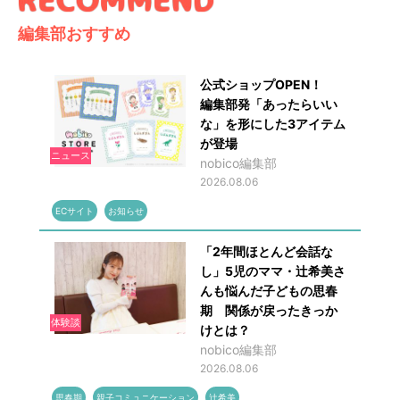
編集部おすすめ
公式ショップOPEN！
編集部発「あったらいい
な」を形にした3アイテム
が登場
ニュース
nobico編集部
2026.08.06
ECサイト
お知らせ
「2年間ほとんど会話な
し」5児のママ・辻希美さ
んも悩んだ子どもの思春
期 関係が戻ったきっか
体験談
けとは？
nobico編集部
2026.08.06
思春期
親子コミュニケーション
辻希美