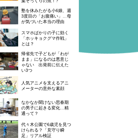
葉そっくりの魚！?
塾を休みたがる小6娘、週
3度目の「お腹痛い」…母
が気づいた本当の理由
スマホばかりの子に効く
「ホッキョクグマ作戦」
とは？
帰省先で子どもが「わが
まま」になるのは悪意じ
ゃない 出発前に伝えた
い3つ
人気アニメを支えるアニ
メーターの意外な素顔
なかなか聞けない思春期
の男子に起きる変化…精
通って？
代々木公園で6歳児を見つ
けられる？「見守り瞬
足」リアル検証