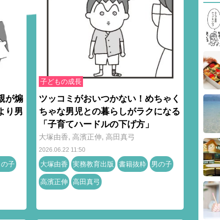
子どもの成長
親が煽
ツッコミがおいつかない！めちゃく
より男
ちゃな男児との暮らしがラクになる
「子育てハードルの下げ方」
大塚由香
,
高濱正伸
,
高田真弓
2026.06.22 11:50
男の子
大塚由香
実務教育出版
書籍抜粋
男の子
高濱正伸
高田真弓