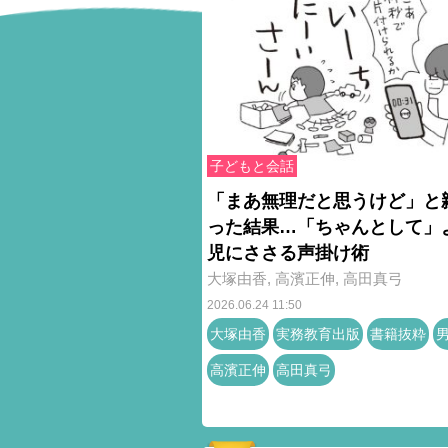
子どもと会話
「まあ無理だと思うけど」と
った結果…「ちゃんとして」
児にささる声掛け術
大塚由香
,
高濱正伸
,
高田真弓
2026.06.24 11:50
大塚由香
実務教育出版
書籍抜粋
高濱正伸
高田真弓