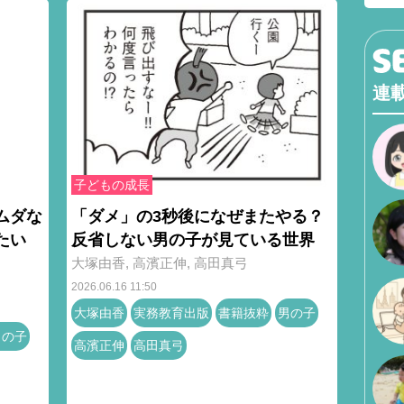
連
子どもの成長
ムダな
「ダメ」の3秒後になぜまたやる？
たい
反省しない男の子が見ている世界
大塚由香
,
高濱正伸
,
高田真弓
2026.06.16 11:50
大塚由香
実務教育出版
書籍抜粋
男の子
男の子
高濱正伸
高田真弓