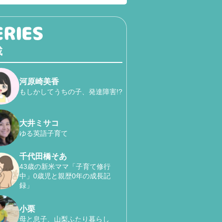
載
河原崎美香
もしかしてうちの子、発達障害!?
大井ミサコ
ゆる英語子育て
千代田橋そあ
43歳の新米ママ「子育て修行
中」0歳児と親歴0年の成長記
録」
小栗
母と息子、山梨ふたり暮らし