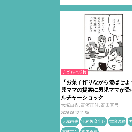
子どもの成長
「お菓子作りながら遊ばせよ
児ママの提案に男児ママが受
ルチャーショック
大塚由香
,
高濱正伸
,
高田真弓
2026.06.12 11:50
大塚由香
実務教育出版
書籍抜粋