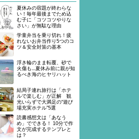
夏休みの宿題が終わらな
い！毎年最後までため込
む子に「コツコツやりな
さい」が無駄な理由
学童弁当を乗り切れ！疲
れないお弁当作り5つのコ
ツ＆安全対策の基本
浮き輪のまま転覆、砂で
火傷も...夏休み前に親が知
るべき海のヒヤリハット
結局子連れ旅行は「ホテ
ルで楽しむ」が正解 観
光いらずで大満足の“遊び
場充実ホテル”5選
読書感想文は「あなう
め」でできる！ 10分で作
文が完成するテンプレと
は？