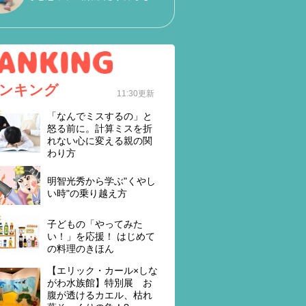
ンキング
11:30更新
「なんでミスするの」と
怒る前に。計算ミスを折
れない心に変える親の関
わり方
明智光秀から学ぶ"くやし
い時"の乗り越え方
子どもの「やってみた
い！」を応援！ はじめて
の料理のきほん
【エリック・カール×しな
がわ水族館】特別展 お
腹が透けるカエル、枯れ