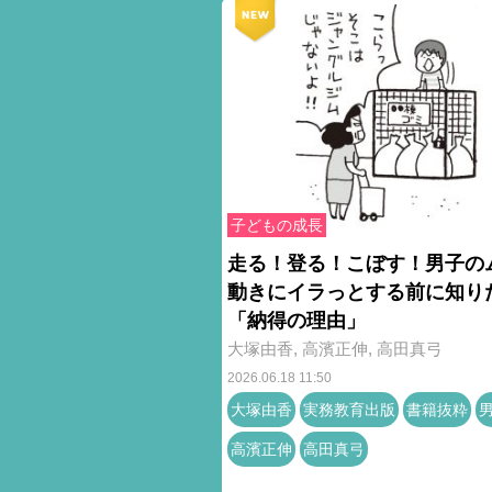
子どもの成長
走る！登る！こぼす！男子の
動きにイラっとする前に知り
「納得の理由」
大塚由香
,
高濱正伸
,
高田真弓
2026.06.18 11:50
大塚由香
実務教育出版
書籍抜粋
高濱正伸
高田真弓