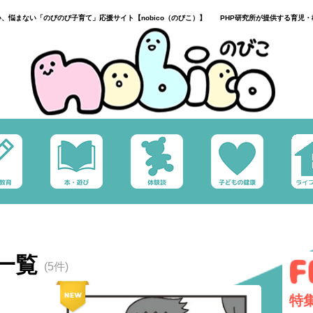
い、悩まない「のびのび子育て」応援サイト【nobico（のびこ）】 PHP研究所が提供する育児・
一覧
(5件)
特