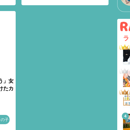
ラ
う」女
けたカ
男の子