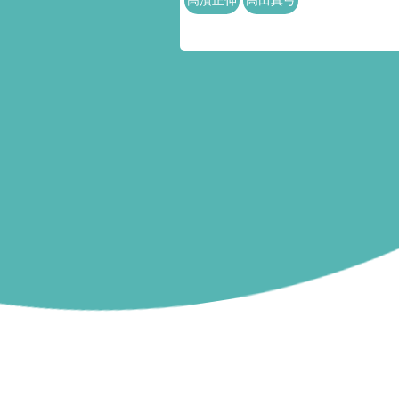
高濱正伸
高田真弓