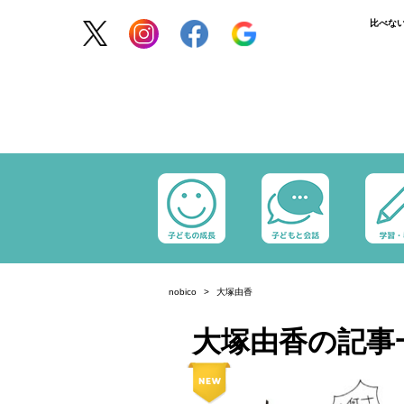
比べな
nobico
大塚由香
大塚由香の記事