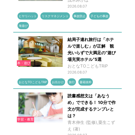
2026.08.07
ヒヤリハット
リスクマネジメント
事故防止
子どもの事故
海遊び
結局子連れ旅行は「ホテ
ルで楽しむ」が正解 観
光いらずで大満足の“遊び
場充実ホテル”5選
本・遊び
おとなTOこどもTRiP
2026.08.07
おとなTOこどもTRiP
お出かけ
旅行
書籍抜粋
読書感想文は「あなう
め」でできる！ 10分で作
文が完成するテンプレと
は？
学習・教育
青木伸生 (監修),粟生こず
え (著)