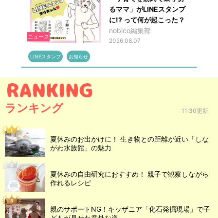
るママ」がLINEスタンプ
に!? って何が起こった？
nobico編集部
ニュース
2026.08.07
LINEスタンプ
お知らせ
ランキング
11:30更新
夏休みのお出かけに！ 生き物との距離が近い「しな
がわ水族館」の魅力
夏休みの自由研究におすすめ！ 親子で観察しながら
作れるレシピ
親のサポートNG！キッザニア「化石発掘現場」で子
どもが見せた意外な姿