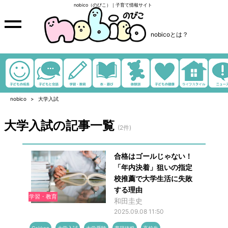
nobico（のびこ）｜子育て情報サイト
nobicoとは？
nobico
大学入試
大学入試の記事一覧
(2件)
合格はゴールじゃない！
「年内決着」狙いの指定
校推薦で大学生活に失敗
する理由
学習・教育
和田圭史
2025.09.08 11:50