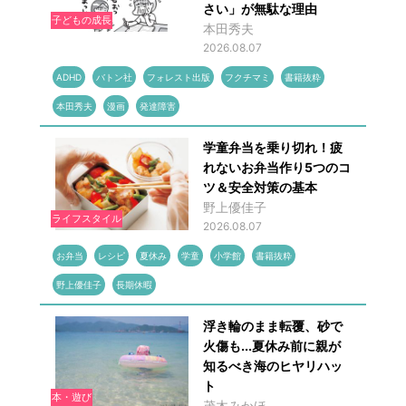
さい」が無駄な理由
子どもの成長
本田秀夫
2026.08.07
ADHD
バトン社
フォレスト出版
フクチマミ
書籍抜粋
本田秀夫
漫画
発達障害
学童弁当を乗り切れ！疲
れないお弁当作り5つのコ
ツ＆安全対策の基本
野上優佳子
ライフスタイル
2026.08.07
お弁当
レシピ
夏休み
学童
小学館
書籍抜粋
野上優佳子
長期休暇
浮き輪のまま転覆、砂で
火傷も...夏休み前に親が
知るべき海のヒヤリハッ
ト
本・遊び
茂木みかほ