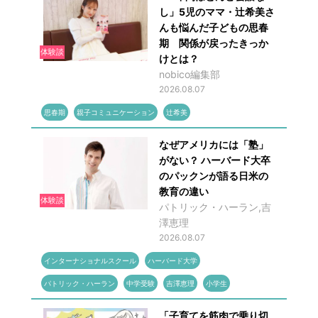
し」5児のママ・辻希美さ
んも悩んだ子どもの思春
期 関係が戻ったきっか
体験談
けとは？
nobico編集部
2026.08.07
思春期
親子コミュニケーション
辻希美
なぜアメリカには「塾」
がない？ ハーバード大卒
のパックンが語る日米の
教育の違い
体験談
パトリック・ハーラン,吉
澤恵理
2026.08.07
インターナショナルスクール
ハーバード大学
パトリック・ハーラン
中学受験
吉澤恵理
小学生
「子育てを筋肉で乗り切