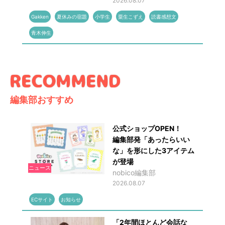
2026.08.07
Gakken
夏休みの宿題
小学生
粟生こずえ
読書感想文
青木伸生
編集部おすすめ
公式ショップOPEN！
編集部発「あったらいい
な」を形にした3アイテム
が登場
ニュース
nobico編集部
2026.08.07
ECサイト
お知らせ
「2年間ほとんど会話な