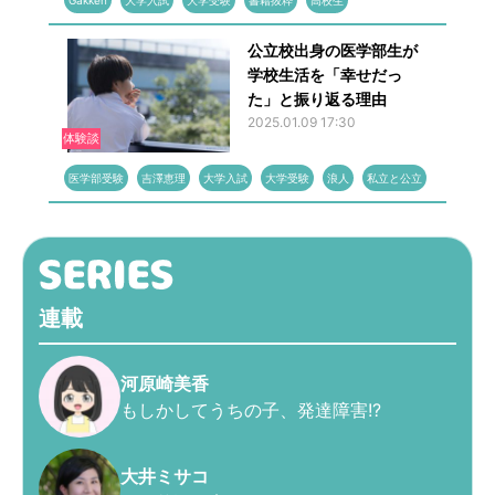
Gakken
大学入試
大学受験
書籍抜粋
高校生
公立校出身の医学部生が
学校生活を「幸せだっ
た」と振り返る理由
2025.01.09 17:30
体験談
医学部受験
吉澤恵理
大学入試
大学受験
浪人
私立と公立
連載
河原崎美香
もしかしてうちの子、発達障害!?
大井ミサコ