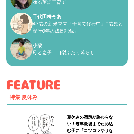
ゆる英語子育て
千代田橋そあ
43歳の新米ママ「子育て修行中」0歳児と
親歴0年の成長記録」
小栗
母と息子、山梨ふたり暮らし
特集
夏休み
夏休みの宿題が終わらな
い！毎年最後までため込
む子に「コツコツやりな