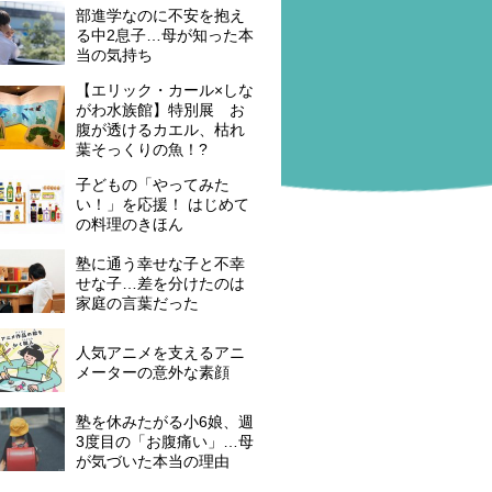
部進学なのに不安を抱え
る中2息子…母が知った本
当の気持ち
【エリック・カール×しな
がわ水族館】特別展 お
腹が透けるカエル、枯れ
葉そっくりの魚！?
子どもの「やってみた
い！」を応援！ はじめて
の料理のきほん
塾に通う幸せな子と不幸
せな子…差を分けたのは
家庭の言葉だった
人気アニメを支えるアニ
メーターの意外な素顔
塾を休みたがる小6娘、週
3度目の「お腹痛い」…母
が気づいた本当の理由