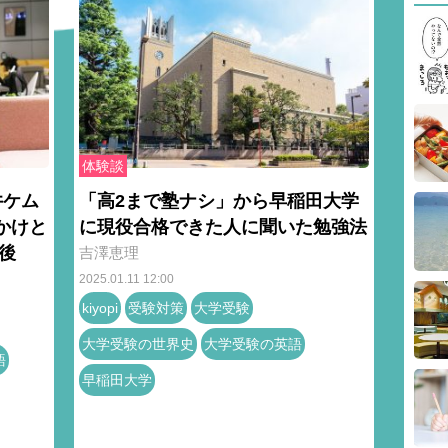
体験談
井ケム
「高2まで塾ナシ」から早稲田大学
かけと
に現役合格できた人に聞いた勉強法
後
吉澤恵理
2025.01.11 12:00
kiyopi
受験対策
大学受験
大学受験の世界史
大学受験の英語
語
早稲田大学