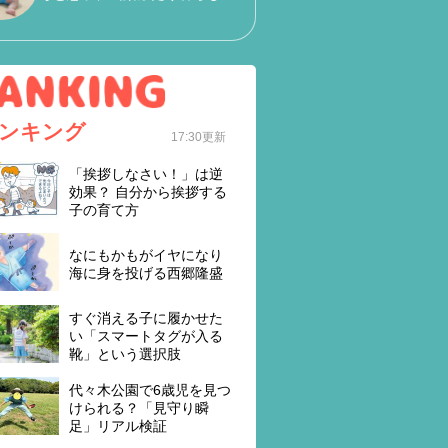
ンキング
17:30更新
「挨拶しなさい！」は逆
効果？ 自分から挨拶する
子の育て方
なにもかもがイヤになり
海に身を投げる西郷隆盛
すぐ消える子に履かせた
い「スマートタグが入る
靴」という選択肢
代々木公園で6歳児を見つ
けられる？「見守り瞬
足」リアル検証