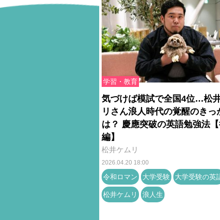
学習・教育
気づけば模試で全国4位…松
リさん浪人時代の覚醒のきっ
は？ 慶應突破の英語勉強法【
編】
松井ケムリ
2026.04.20 18:00
令和ロマン
大学受験
大学受験の英
松井ケムリ
浪人生