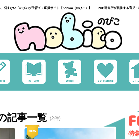
い、悩まない「のびのび子育て」応援サイト【nobico（のびこ）】 PHP研究所が提供する育児・
の記事一覧
(2件)
特