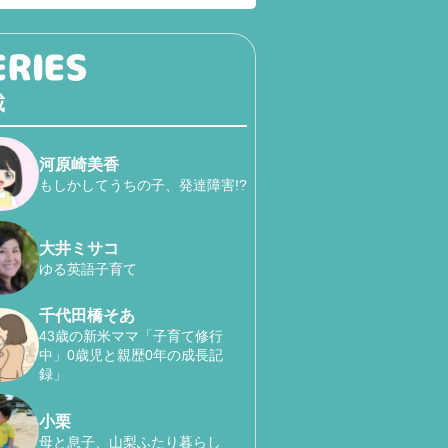
載
河原崎美香
もしかしてうちの子、発達障害!?
大井ミサコ
ゆる英語子育て
千代田橋そあ
43歳の新米ママ「子育て修行
中」0歳児と親歴0年の成長記
録」
小栗
母と息子、山梨ふたり暮らし