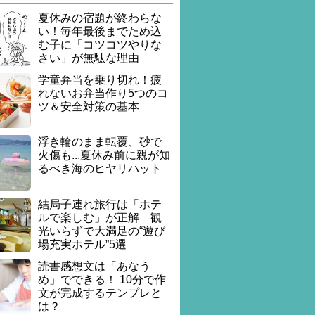
夏休みの宿題が終わらな
い！毎年最後までため込
む子に「コツコツやりな
さい」が無駄な理由
学童弁当を乗り切れ！疲
れないお弁当作り5つのコ
ツ＆安全対策の基本
浮き輪のまま転覆、砂で
火傷も...夏休み前に親が知
るべき海のヒヤリハット
結局子連れ旅行は「ホテ
ルで楽しむ」が正解 観
光いらずで大満足の“遊び
場充実ホテル”5選
読書感想文は「あなう
め」でできる！ 10分で作
文が完成するテンプレと
は？