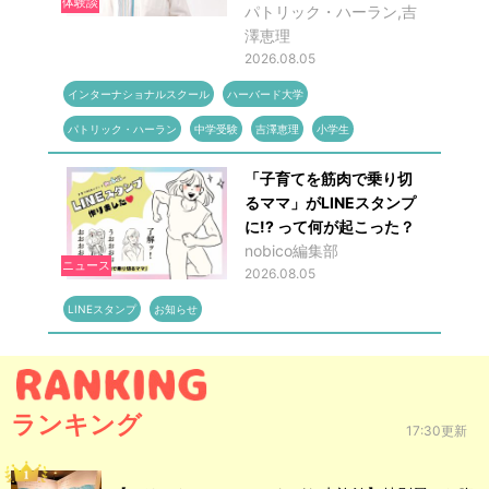
体験談
パトリック・ハーラン,吉
澤恵理
2026.08.05
インターナショナルスクール
ハーバード大学
パトリック・ハーラン
中学受験
吉澤恵理
小学生
「子育てを筋肉で乗り切
るママ」がLINEスタンプ
に!? って何が起こった？
nobico編集部
ニュース
2026.08.05
LINEスタンプ
お知らせ
ランキング
17:30更新