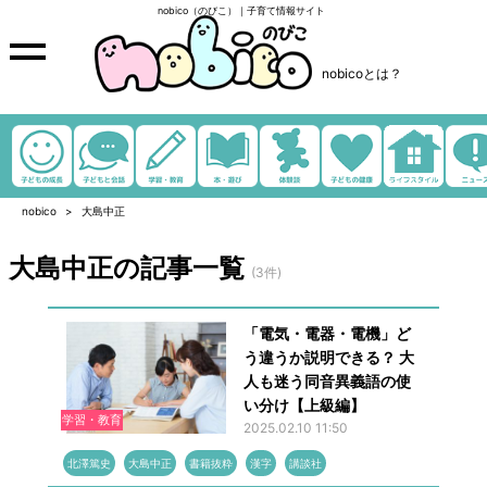
nobico（のびこ）｜子育て情報サイト
nobicoとは？
nobico
大島中正
大島中正の記事一覧
(3件)
「電気・電器・電機」ど
う違うか説明できる？ 大
人も迷う同音異義語の使
い分け【上級編】
学習・教育
2025.02.10 11:50
北澤篤史
大島中正
書籍抜粋
漢字
講談社