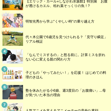
【エリック・カール×しながわ水族館】特別展 お腹
が透けるカエル、枯れ葉そっくりの魚！?
明智光秀から学ぶ"くやしい時"の乗り越え方
代々木公園で6歳児を見つけられる？「見守り瞬足」
リアル検証
「なんでミスするの」と怒る前に。計算ミスを折れ
ない心に変える親の関わり方
子どもの「やってみたい！」を応援！ はじめての料
理のきほん
塾を休みたがる小6娘、週3度目の「お腹痛い」…母
が気づいた本当の理由
人気アニメを支えるアニメーターの意外な素顔