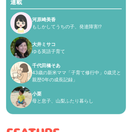
連載
河原崎美香
もしかしてうちの子、発達障害!?
大井ミサコ
ゆる英語子育て
千代田橋そあ
43歳の新米ママ「子育て修行中」0歳児と
親歴0年の成長記録」
小栗
母と息子、山梨ふたり暮らし