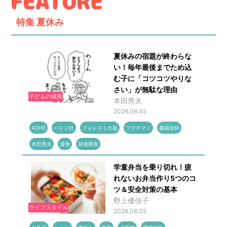
特集
夏休み
夏休みの宿題が終わらな
い！毎年最後までため込
む子に「コツコツやりな
さい」が無駄な理由
子どもの成長
本田秀夫
2026.08.05
ADHD
バトン社
フォレスト出版
フクチマミ
書籍抜粋
本田秀夫
漫画
発達障害
学童弁当を乗り切れ！疲
れないお弁当作り5つのコ
ツ＆安全対策の基本
野上優佳子
ライフスタイル
2026.08.05