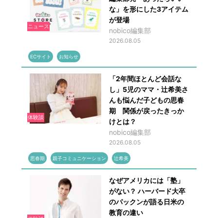
な」を形にした3アイテム
が登場
ニュース
nobico編集部
2026.08.05
ECサイト
お知らせ
「2年間ほとんど会話な
し」5児のママ・辻希美さ
んも悩んだ子どもの思春
期 関係が戻ったきっか
体験談
けとは？
nobico編集部
2026.08.05
思春期
親子コミュニケーション
辻希美
なぜアメリカには「塾」
がない？ ハーバード大卒
のパックンが語る日米の
教育の違い