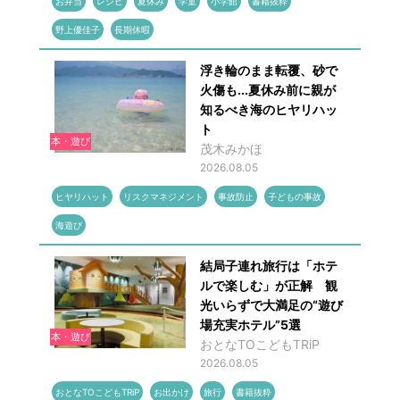
お弁当
レシピ
夏休み
学童
小学館
書籍抜粋
野上優佳子
長期休暇
浮き輪のまま転覆、砂で
火傷も...夏休み前に親が
知るべき海のヒヤリハッ
ト
本・遊び
茂木みかほ
2026.08.05
ヒヤリハット
リスクマネジメント
事故防止
子どもの事故
海遊び
結局子連れ旅行は「ホテ
ルで楽しむ」が正解 観
光いらずで大満足の“遊び
場充実ホテル”5選
本・遊び
おとなTOこどもTRiP
2026.08.05
おとなTOこどもTRiP
お出かけ
旅行
書籍抜粋