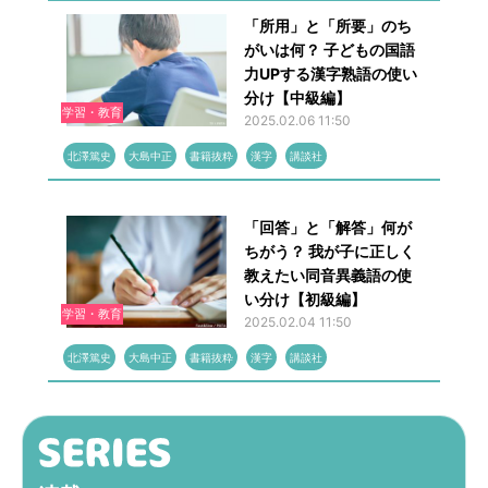
「所用」と「所要」のち
がいは何？ 子どもの国語
力UPする漢字熟語の使い
分け【中級編】
学習・教育
2025.02.06 11:50
北澤篤史
大島中正
書籍抜粋
漢字
講談社
「回答」と「解答」何が
ちがう？ 我が子に正しく
教えたい同音異義語の使
い分け【初級編】
学習・教育
2025.02.04 11:50
北澤篤史
大島中正
書籍抜粋
漢字
講談社