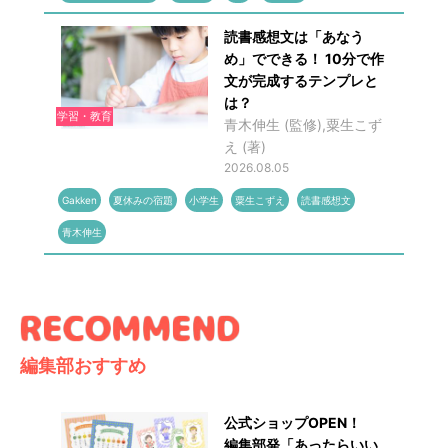
読書感想文は「あなう
め」でできる！ 10分で作
文が完成するテンプレと
は？
学習・教育
青木伸生 (監修),粟生こず
え (著)
2026.08.05
Gakken
夏休みの宿題
小学生
粟生こずえ
読書感想文
青木伸生
編集部おすすめ
公式ショップOPEN！
編集部発「あったらいい