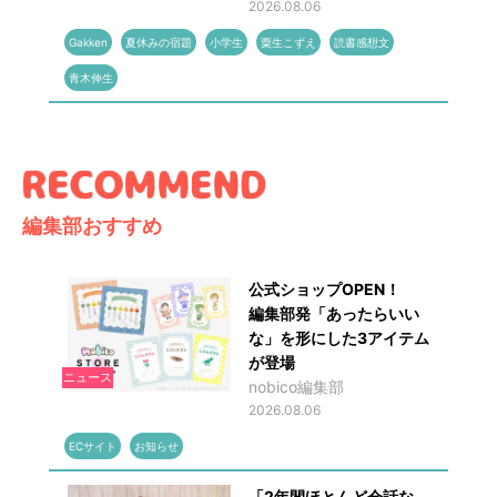
2026.08.06
Gakken
夏休みの宿題
小学生
粟生こずえ
読書感想文
青木伸生
編集部おすすめ
公式ショップOPEN！
編集部発「あったらいい
な」を形にした3アイテム
が登場
ニュース
nobico編集部
2026.08.06
ECサイト
お知らせ
「2年間ほとんど会話な