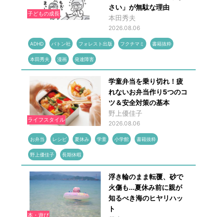
さい」が無駄な理由
子どもの成長
本田秀夫
2026.08.06
ADHD
バトン社
フォレスト出版
フクチマミ
書籍抜粋
本田秀夫
漫画
発達障害
学童弁当を乗り切れ！疲
れないお弁当作り5つのコ
ツ＆安全対策の基本
野上優佳子
ライフスタイル
2026.08.06
お弁当
レシピ
夏休み
学童
小学館
書籍抜粋
野上優佳子
長期休暇
浮き輪のまま転覆、砂で
火傷も...夏休み前に親が
知るべき海のヒヤリハッ
ト
本・遊び