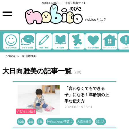
nobico（のびこ）｜子育て情報サイト
nobicoとは？
nobico
大日向雅美
大日向雅美の記事一覧
(2件)
「言わなくてもできる
子」になる！年齢別の上
手な伝え方
2023.03.15 15:51
子どもと会話
10歳
3歳
7歳
PHPのびのび子育て
大日向雅美
話し方