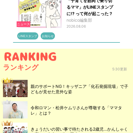
「子育てを筋肉で乗り切
るママ」がLINEスタンプ
に!? って何が起こった？
nobico編集部
ニュース
2026.08.06
LINEスタンプ
お知らせ
ランキング
5:30更新
親のサポートNG！キッザニア「化石発掘現場」で子
どもが見せた意外な姿
令和ロマン・松井ケムリさんが尊敬する「ママタ
レ」とは？
きょうだいの習い事で待たされる2歳児...かんしゃく