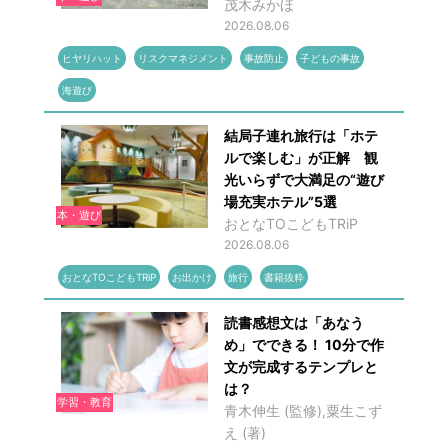
茂木みかほ
2026.08.06
ヒヤリハット
リスクマネジメント
事故防止
子どもの事故
海遊び
結局子連れ旅行は「ホテ
ルで楽しむ」が正解 観
光いらずで大満足の“遊び
場充実ホテル”5選
本・遊び
おとなTOこどもTRiP
2026.08.06
おとなTOこどもTRiP
お出かけ
旅行
書籍抜粋
読書感想文は「あなう
め」でできる！ 10分で作
文が完成するテンプレと
は？
学習・教育
青木伸生 (監修),粟生こず
え (著)