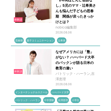
し」5児のママ・辻希美さ
んも悩んだ子どもの思春
期 関係が戻ったきっか
体験談
けとは？
nobico編集部
2026.08.06
思春期
親子コミュニケーション
辻希美
なぜアメリカには「塾」
がない？ ハーバード大卒
のパックンが語る日米の
教育の違い
体験談
パトリック・ハーラン,吉
澤恵理
2026.08.06
インターナショナルスクール
ハーバード大学
パトリック・ハーラン
中学受験
吉澤恵理
小学生