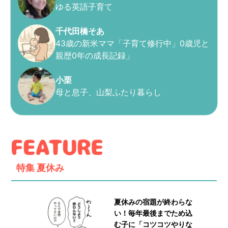
ゆる英語子育て
千代田橋そあ
43歳の新米ママ「子育て修行中」0歳児と
親歴0年の成長記録」
小栗
母と息子、山梨ふたり暮らし
特集
夏休み
夏休みの宿題が終わらな
い！毎年最後までため込
む子に「コツコツやりな