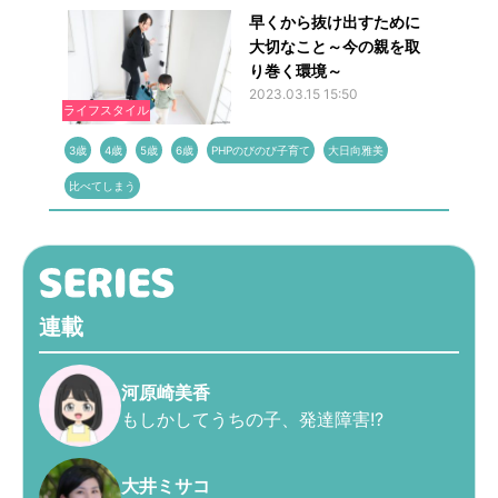
早くから抜け出すために
大切なこと～今の親を取
り巻く環境～
2023.03.15 15:50
ライフスタイル
3歳
4歳
5歳
6歳
PHPのびのび子育て
大日向雅美
比べてしまう
連載
河原崎美香
もしかしてうちの子、発達障害!?
大井ミサコ