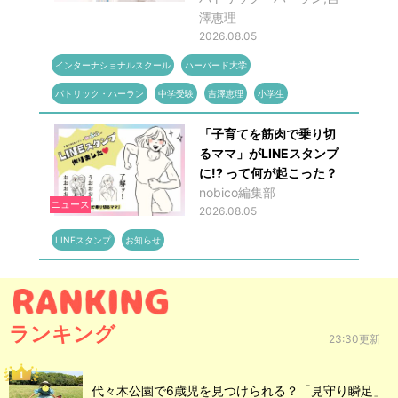
澤恵理
2026.08.05
インターナショナルスクール
ハーバード大学
パトリック・ハーラン
中学受験
吉澤恵理
小学生
「子育てを筋肉で乗り切
るママ」がLINEスタンプ
に!? って何が起こった？
nobico編集部
ニュース
2026.08.05
LINEスタンプ
お知らせ
ランキング
23:30更新
代々木公園で6歳児を見つけられる？「見守り瞬足」