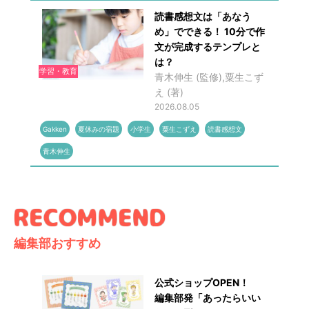
読書感想文は「あなう
め」でできる！ 10分で作
文が完成するテンプレと
は？
学習・教育
青木伸生 (監修),粟生こず
え (著)
2026.08.05
Gakken
夏休みの宿題
小学生
粟生こずえ
読書感想文
青木伸生
編集部おすすめ
公式ショップOPEN！
編集部発「あったらいい