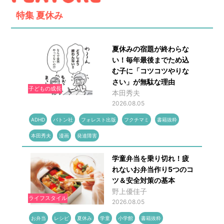
特集
夏休み
夏休みの宿題が終わらな
い！毎年最後までため込
む子に「コツコツやりな
さい」が無駄な理由
子どもの成長
本田秀夫
2026.08.05
ADHD
バトン社
フォレスト出版
フクチマミ
書籍抜粋
本田秀夫
漫画
発達障害
学童弁当を乗り切れ！疲
れないお弁当作り5つのコ
ツ＆安全対策の基本
野上優佳子
ライフスタイル
2026.08.05
お弁当
レシピ
夏休み
学童
小学館
書籍抜粋