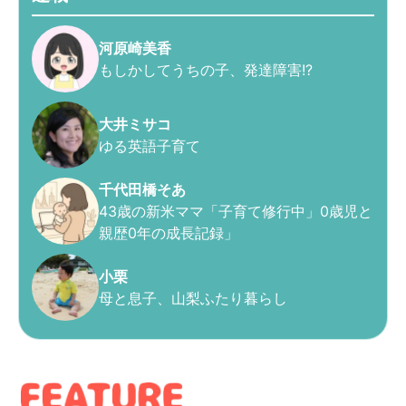
河原崎美香
もしかしてうちの子、発達障害!?
大井ミサコ
ゆる英語子育て
千代田橋そあ
43歳の新米ママ「子育て修行中」0歳児と
親歴0年の成長記録」
小栗
母と息子、山梨ふたり暮らし