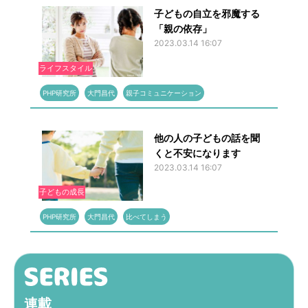
子どもの自立を邪魔する
「親の依存」
2023.03.14 16:07
ライフスタイル
PHP研究所
大門昌代
親子コミュニケーション
他の人の子どもの話を聞
くと不安になります
2023.03.14 16:07
子どもの成長
PHP研究所
大門昌代
比べてしまう
連載