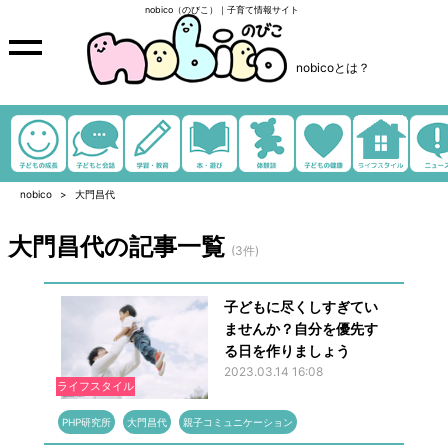
nobico（のびこ）｜子育て情報サイト
nobicoとは？
nobico
大門昌代
大門昌代の記事一覧
(3件)
子どもに尽くしすぎてい
ませんか？自分を優先す
る日を作りましょう
2023.03.14 16:08
ライフスタイル
PHP研究所
大門昌代
親子コミュニケーション