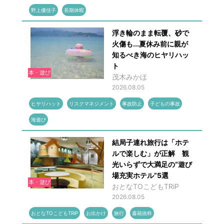
野上優佳子
長期休暇
浮き輪のまま転覆、砂で
火傷も...夏休み前に親が
知るべき海のヒヤリハッ
ト
本・遊び
茂木みかほ
2026.08.05
ヒヤリハット
リスクマネジメント
事故防止
子どもの事故
海遊び
結局子連れ旅行は「ホテ
ルで楽しむ」が正解 観
光いらずで大満足の“遊び
場充実ホテル”5選
本・遊び
おとなTOこどもTRiP
2026.08.05
おとなTOこどもTRiP
お出かけ
旅行
書籍抜粋