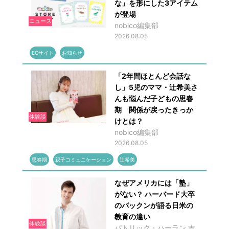
な」を形にした3アイテム
が登場
ニュース
nobico編集部
2026.08.05
ECサイト
お知らせ
「2年間ほとんど会話な
し」5児のママ・辻希美さ
んも悩んだ子どもの思春
期 関係が戻ったきっか
体験談
けとは？
nobico編集部
2026.08.05
思春期
親子コミュニケーション
辻希美
なぜアメリカには「塾」
がない？ ハーバード大卒
のパックンが語る日米の
教育の違い
体験談
パトリック・ハーラン,吉