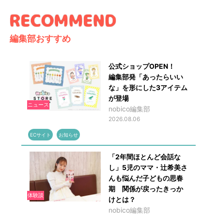
編集部おすすめ
公式ショップOPEN！
編集部発「あったらいい
な」を形にした3アイテム
が登場
ニュース
nobico編集部
2026.08.06
ECサイト
お知らせ
「2年間ほとんど会話な
し」5児のママ・辻希美さ
んも悩んだ子どもの思春
期 関係が戻ったきっか
体験談
けとは？
nobico編集部