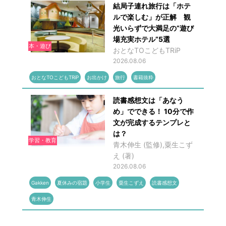
結局子連れ旅行は「ホテ
ルで楽しむ」が正解 観
光いらずで大満足の“遊び
場充実ホテル”5選
本・遊び
おとなTOこどもTRiP
2026.08.06
おとなTOこどもTRiP
お出かけ
旅行
書籍抜粋
読書感想文は「あなう
め」でできる！ 10分で作
文が完成するテンプレと
は？
学習・教育
青木伸生 (監修),粟生こず
え (著)
2026.08.06
Gakken
夏休みの宿題
小学生
粟生こずえ
読書感想文
青木伸生