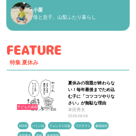
小栗
母と息子、山梨ふたり暮らし
特集
夏休み
夏休みの宿題が終わらな
い！毎年最後までため込
む子に「コツコツやりな
さい」が無駄な理由
子どもの成長
本田秀夫
2026.08.06
ADHD
バトン社
フォレスト出版
フクチマミ
書籍抜粋
本田秀夫
漫画
発達障害