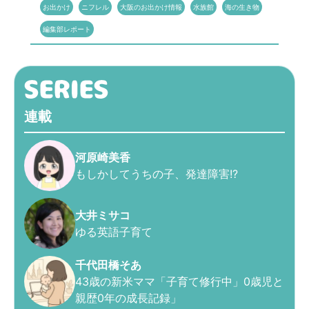
お出かけ
ニフレル
大阪のお出かけ情報
水族館
海の生き物
編集部レポート
連載
河原崎美香
もしかしてうちの子、発達障害!?
大井ミサコ
ゆる英語子育て
千代田橋そあ
43歳の新米ママ「子育て修行中」0歳児と
親歴0年の成長記録」