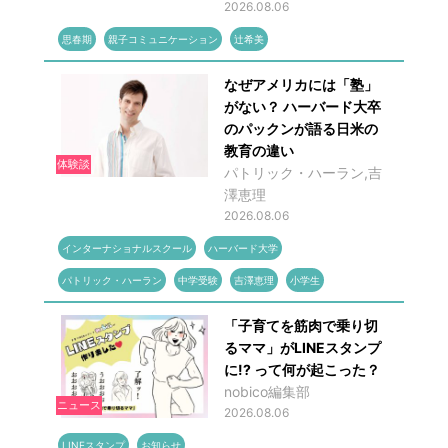
2026.08.06
思春期
親子コミュニケーション
辻希美
なぜアメリカには「塾」
がない？ ハーバード大卒
のパックンが語る日米の
教育の違い
体験談
パトリック・ハーラン,吉
澤恵理
2026.08.06
インターナショナルスクール
ハーバード大学
パトリック・ハーラン
中学受験
吉澤恵理
小学生
「子育てを筋肉で乗り切
るママ」がLINEスタンプ
に!? って何が起こった？
nobico編集部
ニュース
2026.08.06
LINEスタンプ
お知らせ