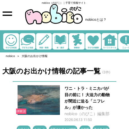
nobico（のびこ）｜子育て情報サイト
nobicoとは？
nobico
大阪のお出かけ情報
大阪のお出かけ情報の記事一覧
(3件)
ワニ・トラ・ミニカバが
目の前に！ 大迫力の動物
が間近に迫る「ニフレ
ル」が凄かった
体験談
nobico（のびこ）編集部
2026.06.13 11:50