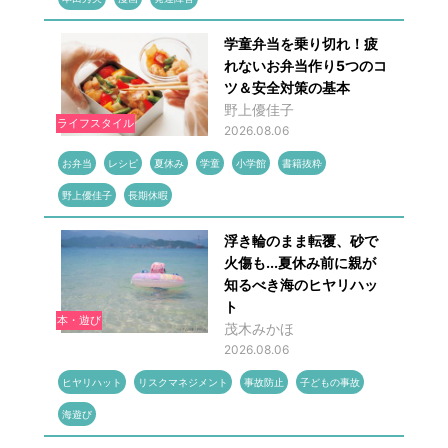
学童弁当を乗り切れ！疲
れないお弁当作り5つのコ
ツ＆安全対策の基本
野上優佳子
ライフスタイル
2026.08.06
お弁当
レシピ
夏休み
学童
小学館
書籍抜粋
野上優佳子
長期休暇
浮き輪のまま転覆、砂で
火傷も...夏休み前に親が
知るべき海のヒヤリハッ
ト
本・遊び
茂木みかほ
2026.08.06
ヒヤリハット
リスクマネジメント
事故防止
子どもの事故
海遊び