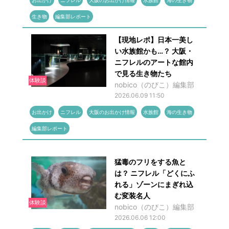
お出かけ
ニフレル
大阪のお出かけ情報
水族館
海の生き物
生き物
編集部レポート
【現地レポ】日本一美し
い水族館かも…？ 大阪・
ニフレルのアートな館内
で見る生き物たち
体験談
nobico（のびこ）編集部
2026.06.09 11:50
お出かけ
ニフレル
大阪のお出かけ情報
水族館
海の生き物
編集部レポート
猛毒のフリをする魚と
は？ ニフレル「どくにふ
れる」ゾーンにまぎれ込
む変装名人
体験談
nobico（のびこ）編集部
2026.06.06 12:00