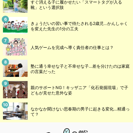
すぐ消える子に履かせたい「スマートタグが入る
靴」という選択肢
きょうだいの習い事で待たされる2歳児...かんしゃく
を変えた先生の1分の工夫
人気ゲームを完成へ導く責任者の仕事とは？
塾に通う幸せな子と不幸せな子…差を分けたのは家庭
の言葉だった
親のサポートNG！キッザニア「化石発掘現場」で子
どもが見せた意外な姿
なかなか聞けない思春期の男子に起きる変化…精通っ
て？