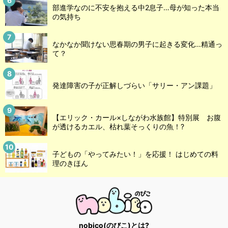
部進学なのに不安を抱える中2息子…母が知った本当
の気持ち
なかなか聞けない思春期の男子に起きる変化…精通っ
て？
発達障害の子が正解しづらい「サリー・アン課題」
【エリック・カール×しながわ水族館】特別展 お腹
が透けるカエル、枯れ葉そっくりの魚！?
子どもの「やってみたい！」を応援！ はじめての料
理のきほん
nobico(のびこ)とは?