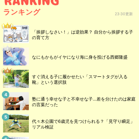
ランキング
23:30更新
「挨拶しなさい！」は逆効果？ 自分から挨拶する子
の育て方
なにもかもがイヤになり海に身を投げる西郷隆盛
すぐ消える子に履かせたい「スマートタグが入る
靴」という選択肢
塾に通う幸せな子と不幸せな子…差を分けたのは家庭
の言葉だった
代々木公園で6歳児を見つけられる？「見守り瞬足」
リアル検証