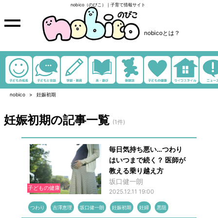
nobico（のびこ）｜子育て情報サイト
nobicoとは？
nobico
妊娠初期
妊娠初期の記事一覧
(1件)
毎日気持ち悪い…つわり
はいつまで続く？ 医師が
教える乗り越え方
坂口健一朗
子どもの健康
2025.12.11 19:00
つわり
吉澤恵理
坂口健一朗
妊娠初期
妊婦
悪阻