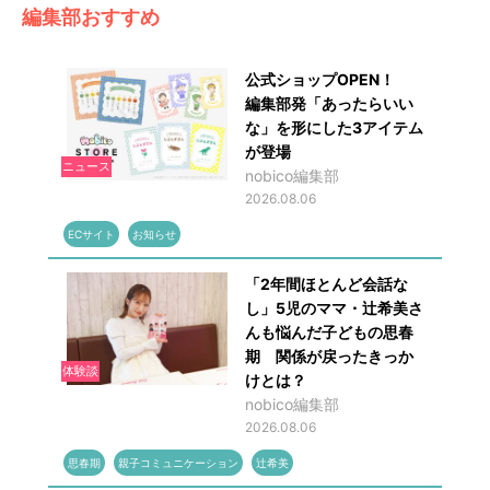
編集部おすすめ
公式ショップOPEN！
編集部発「あったらいい
な」を形にした3アイテム
が登場
ニュース
nobico編集部
2026.08.06
ECサイト
お知らせ
「2年間ほとんど会話な
し」5児のママ・辻希美さ
んも悩んだ子どもの思春
期 関係が戻ったきっか
体験談
けとは？
nobico編集部
2026.08.06
思春期
親子コミュニケーション
辻希美