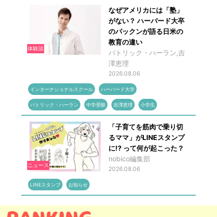
なぜアメリカには「塾」
がない？ ハーバード大卒
のパックンが語る日米の
教育の違い
体験談
パトリック・ハーラン,吉
澤恵理
2026.08.06
インターナショナルスクール
ハーバード大学
パトリック・ハーラン
中学受験
吉澤恵理
小学生
「子育てを筋肉で乗り切
るママ」がLINEスタンプ
に!? って何が起こった？
nobico編集部
ニュース
2026.08.06
LINEスタンプ
お知らせ