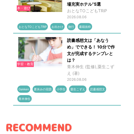
場充実ホテル”5選
本・遊び
おとなTOこどもTRiP
2026.08.06
おとなTOこどもTRiP
お出かけ
旅行
書籍抜粋
読書感想文は「あなう
め」でできる！ 10分で作
文が完成するテンプレと
は？
学習・教育
青木伸生 (監修),粟生こず
え (著)
2026.08.06
Gakken
夏休みの宿題
小学生
粟生こずえ
読書感想文
青木伸生