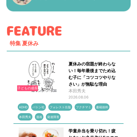
特集
夏休み
夏休みの宿題が終わらな
い！毎年最後までため込
む子に「コツコツやりな
さい」が無駄な理由
子どもの成長
本田秀夫
2026.08.06
ADHD
バトン社
フォレスト出版
フクチマミ
書籍抜粋
本田秀夫
漫画
発達障害
学童弁当を乗り切れ！疲