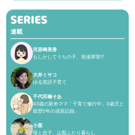
連載
河原崎美香
もしかしてうちの子、発達障害!?
大井ミサコ
ゆる英語子育て
千代田橋そあ
43歳の新米ママ「子育て修行中」0歳児と
親歴0年の成長記録」
小栗
母と息子、山梨ふたり暮らし