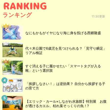
ランキング
11:30更新
なにもかもがイヤになり海に身を投げる西郷隆盛
代々木公園で6歳児を見つけられる？「見守り瞬足」
リアル検証
すぐ消える子に履かせたい「スマートタグが入る
靴」という選択肢
「挨拶しなさい！」は逆効果？ 自分から挨拶する子
の育て方
【エリック・カール×しながわ水族館】特別展 お腹
が透けるカエル、枯れ葉そっくりの魚！?