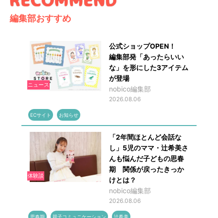
編集部おすすめ
公式ショップOPEN！
編集部発「あったらいい
な」を形にした3アイテム
が登場
ニュース
nobico編集部
2026.08.06
ECサイト
お知らせ
「2年間ほとんど会話な
し」5児のママ・辻希美さ
んも悩んだ子どもの思春
期 関係が戻ったきっか
体験談
けとは？
nobico編集部
2026.08.06
思春期
親子コミュニケーション
辻希美