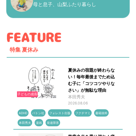
母と息子、山梨ふたり暮らし
特集
夏休み
夏休みの宿題が終わらな
い！毎年最後までため込
む子に「コツコツやりな
さい」が無駄な理由
子どもの成長
本田秀夫
2026.08.06
ADHD
バトン社
フォレスト出版
フクチマミ
書籍抜粋
本田秀夫
漫画
発達障害