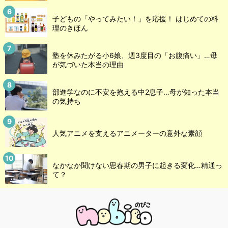
子どもの「やってみたい！」を応援！ はじめての料
理のきほん
塾を休みたがる小6娘、週3度目の「お腹痛い」…母
が気づいた本当の理由
部進学なのに不安を抱える中2息子…母が知った本当
の気持ち
人気アニメを支えるアニメーターの意外な素顔
なかなか聞けない思春期の男子に起きる変化…精通っ
て？