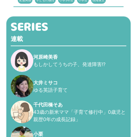
友達関係
子どもの個性
小学5年生
小学生
熱海康太
連載
河原崎美香
もしかしてうちの子、発達障害!?
大井ミサコ
ゆる英語子育て
千代田橋そあ
43歳の新米ママ「子育て修行中」0歳児と
親歴0年の成長記録」
小栗