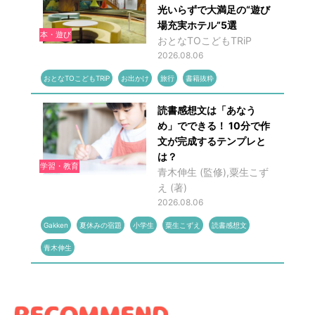
光いらずで大満足の“遊び
場充実ホテル”5選
本・遊び
おとなTOこどもTRiP
2026.08.06
おとなTOこどもTRiP
お出かけ
旅行
書籍抜粋
読書感想文は「あなう
め」でできる！ 10分で作
文が完成するテンプレと
は？
学習・教育
青木伸生 (監修),粟生こず
え (著)
2026.08.06
Gakken
夏休みの宿題
小学生
粟生こずえ
読書感想文
青木伸生