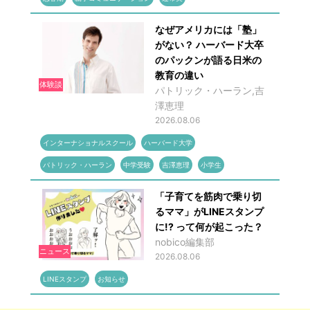
なぜアメリカには「塾」
がない？ ハーバード大卒
のパックンが語る日米の
教育の違い
体験談
パトリック・ハーラン,吉
澤恵理
2026.08.06
インターナショナルスクール
ハーバード大学
パトリック・ハーラン
中学受験
吉澤恵理
小学生
「子育てを筋肉で乗り切
るママ」がLINEスタンプ
に!? って何が起こった？
nobico編集部
ニュース
2026.08.06
LINEスタンプ
お知らせ