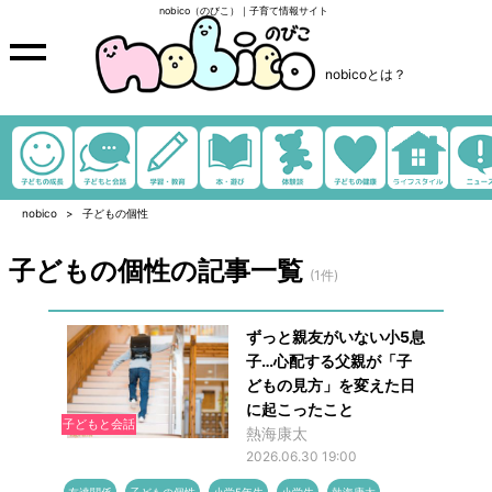
nobico（のびこ）｜子育て情報サイト
nobicoとは？
nobico
子どもの個性
子どもの個性の記事一覧
(1件)
ずっと親友がいない小5息
子…心配する父親が「子
どもの見方」を変えた日
に起こったこと
子どもと会話
熱海康太
2026.06.30 19:00