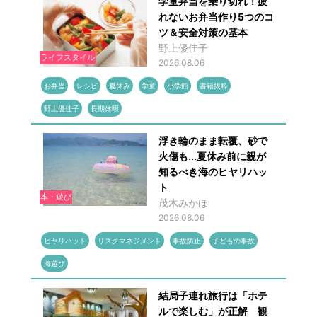
学童弁当を乗り切れ！疲
れないお弁当作り5つのコ
ツ＆安全対策の基本
野上優佳子
ライフスタイル
2026.08.06
お弁当
レシピ
夏休み
学童
小学館
書籍抜粋
野上優佳子
長期休暇
浮き輪のまま転覆、砂で
火傷も...夏休み前に親が
知るべき海のヒヤリハッ
ト
本・遊び
茂木みかほ
2026.08.06
ヒヤリハット
リスクマネジメント
事故防止
子どもの事故
海遊び
結局子連れ旅行は「ホテ
ルで楽しむ」が正解 観