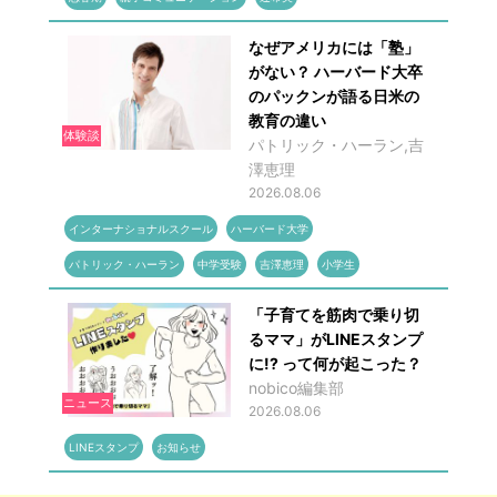
なぜアメリカには「塾」
がない？ ハーバード大卒
のパックンが語る日米の
教育の違い
体験談
パトリック・ハーラン,吉
澤恵理
2026.08.06
インターナショナルスクール
ハーバード大学
パトリック・ハーラン
中学受験
吉澤恵理
小学生
「子育てを筋肉で乗り切
るママ」がLINEスタンプ
に!? って何が起こった？
nobico編集部
ニュース
2026.08.06
LINEスタンプ
お知らせ