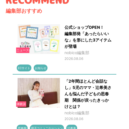
編集部おすすめ
公式ショップOPEN！
編集部発「あったらいい
な」を形にした3アイテム
が登場
ニュース
nobico編集部
2026.08.06
ECサイト
お知らせ
「2年間ほとんど会話な
し」5児のママ・辻希美さ
んも悩んだ子どもの思春
期 関係が戻ったきっか
体験談
けとは？
nobico編集部
2026.08.06
思春期
親子コミュニケーション
辻希美