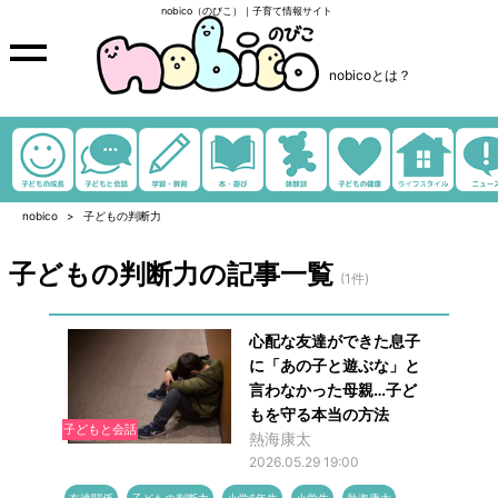
nobico（のびこ）｜子育て情報サイト
nobicoとは？
nobico
子どもの判断力
子どもの判断力の記事一覧
(1件)
心配な友達ができた息子
に「あの子と遊ぶな」と
言わなかった母親…子ど
もを守る本当の方法
子どもと会話
熱海康太
2026.05.29 19:00