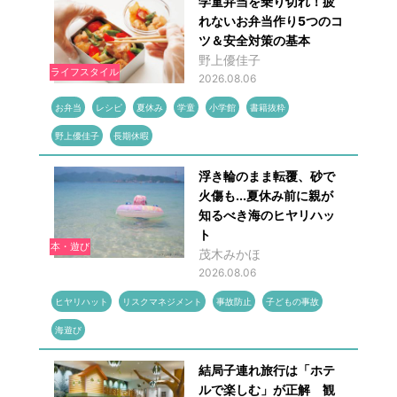
学童弁当を乗り切れ！疲
れないお弁当作り5つのコ
ツ＆安全対策の基本
野上優佳子
ライフスタイル
2026.08.06
お弁当
レシピ
夏休み
学童
小学館
書籍抜粋
野上優佳子
長期休暇
浮き輪のまま転覆、砂で
火傷も...夏休み前に親が
知るべき海のヒヤリハッ
ト
本・遊び
茂木みかほ
2026.08.06
ヒヤリハット
リスクマネジメント
事故防止
子どもの事故
海遊び
結局子連れ旅行は「ホテ
ルで楽しむ」が正解 観