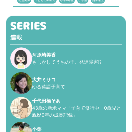
友達関係
子どもの判断力
小学6年生
小学生
熱海康太
連載
河原崎美香
もしかしてうちの子、発達障害!?
大井ミサコ
ゆる英語子育て
千代田橋そあ
43歳の新米ママ「子育て修行中」0歳児と
親歴0年の成長記録」
小栗