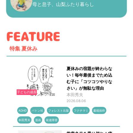
母と息子、山梨ふたり暮らし
特集
夏休み
夏休みの宿題が終わらな
い！毎年最後までため込
む子に「コツコツやりな
さい」が無駄な理由
子どもの成長
本田秀夫
2026.08.06
ADHD
バトン社
フォレスト出版
フクチマミ
書籍抜粋
本田秀夫
漫画
発達障害