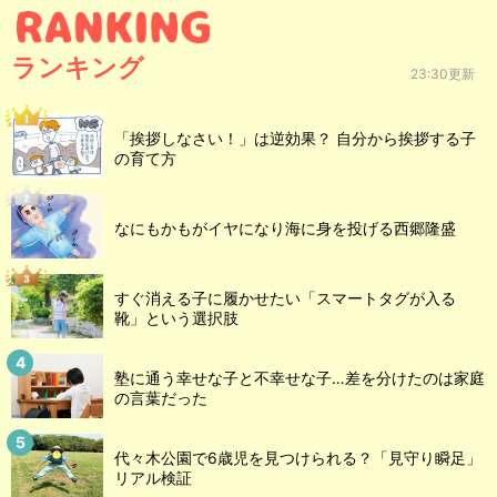
ランキング
23:30更新
「挨拶しなさい！」は逆効果？ 自分から挨拶する子
の育て方
なにもかもがイヤになり海に身を投げる西郷隆盛
すぐ消える子に履かせたい「スマートタグが入る
靴」という選択肢
塾に通う幸せな子と不幸せな子…差を分けたのは家庭
の言葉だった
代々木公園で6歳児を見つけられる？「見守り瞬足」
リアル検証