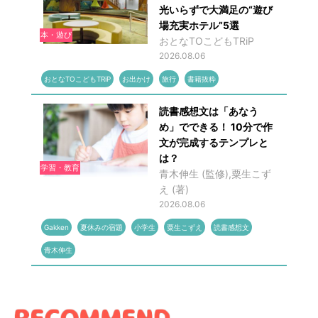
光いらずで大満足の“遊び
場充実ホテル”5選
本・遊び
おとなTOこどもTRiP
2026.08.06
おとなTOこどもTRiP
お出かけ
旅行
書籍抜粋
読書感想文は「あなう
め」でできる！ 10分で作
文が完成するテンプレと
は？
学習・教育
青木伸生 (監修),粟生こず
え (著)
2026.08.06
Gakken
夏休みの宿題
小学生
粟生こずえ
読書感想文
青木伸生