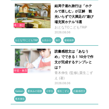
結局子連れ旅行は「ホテ
ルで楽しむ」が正解 観
光いらずで大満足の“遊び
場充実ホテル”5選
本・遊び
おとなTOこどもTRiP
2026.08.06
おとなTOこどもTRiP
お出かけ
旅行
書籍抜粋
読書感想文は「あなう
め」でできる！ 10分で作
文が完成するテンプレと
は？
学習・教育
青木伸生 (監修),粟生こず
え (著)
2026.08.06
Gakken
夏休みの宿題
小学生
粟生こずえ
読書感想文
青木伸生