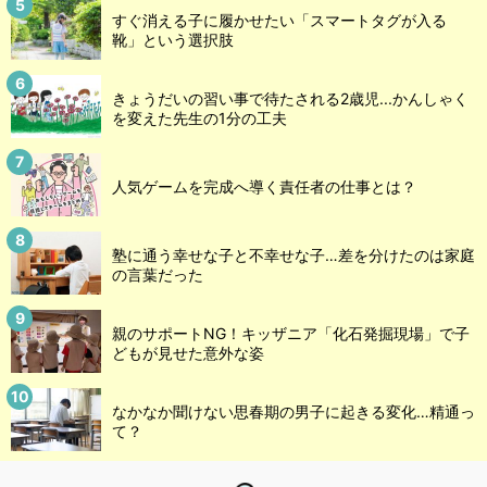
すぐ消える子に履かせたい「スマートタグが入る
靴」という選択肢
きょうだいの習い事で待たされる2歳児...かんしゃく
を変えた先生の1分の工夫
人気ゲームを完成へ導く責任者の仕事とは？
塾に通う幸せな子と不幸せな子…差を分けたのは家庭
の言葉だった
親のサポートNG！キッザニア「化石発掘現場」で子
どもが見せた意外な姿
なかなか聞けない思春期の男子に起きる変化…精通っ
て？