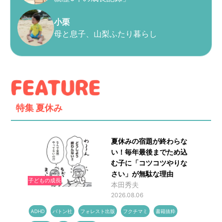
小栗
母と息子、山梨ふたり暮らし
特集
夏休み
夏休みの宿題が終わらな
い！毎年最後までため込
む子に「コツコツやりな
さい」が無駄な理由
子どもの成長
本田秀夫
2026.08.06
ADHD
バトン社
フォレスト出版
フクチマミ
書籍抜粋