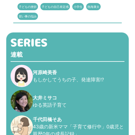
子どもの挫折
子どもの自己肯定感
小学生
熱海康太
習い事の悩み
連載
河原崎美香
もしかしてうちの子、発達障害!?
大井ミサコ
ゆる英語子育て
千代田橋そあ
43歳の新米ママ「子育て修行中」0歳児と
親歴0年の成長記録」