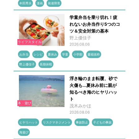
本田秀夫
漫画
発達障害
学童弁当を乗り切れ！疲
れないお弁当作り5つのコ
ツ＆安全対策の基本
野上優佳子
ライフスタイル
2026.08.06
お弁当
レシピ
夏休み
学童
小学館
書籍抜粋
野上優佳子
長期休暇
浮き輪のまま転覆、砂で
火傷も...夏休み前に親が
知るべき海のヒヤリハッ
ト
本・遊び
茂木みかほ
2026.08.06
ヒヤリハット
リスクマネジメント
事故防止
子どもの事故
海遊び