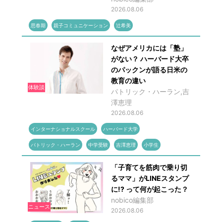
2026.08.06
思春期
親子コミュニケーション
辻希美
なぜアメリカには「塾」
がない？ ハーバード大卒
のパックンが語る日米の
教育の違い
体験談
パトリック・ハーラン,吉
澤恵理
2026.08.06
インターナショナルスクール
ハーバード大学
パトリック・ハーラン
中学受験
吉澤恵理
小学生
「子育てを筋肉で乗り切
るママ」がLINEスタンプ
に!? って何が起こった？
nobico編集部
ニュース
2026.08.06