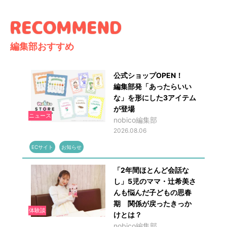
編集部おすすめ
公式ショップOPEN！
編集部発「あったらいい
な」を形にした3アイテム
が登場
ニュース
nobico編集部
2026.08.06
ECサイト
お知らせ
「2年間ほとんど会話な
し」5児のママ・辻希美さ
んも悩んだ子どもの思春
期 関係が戻ったきっか
体験談
けとは？
nobico編集部