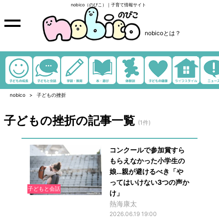
nobico（のびこ）｜子育て情報サイト
nobicoとは？
nobico
子どもの挫折
子どもの挫折の記事一覧
(1件)
コンクールで参加賞すら
もらえなかった小学生の
娘…親が避けるべき「や
ってはいけない3つの声か
子どもと会話
け」
熱海康太
2026.06.19 19:00