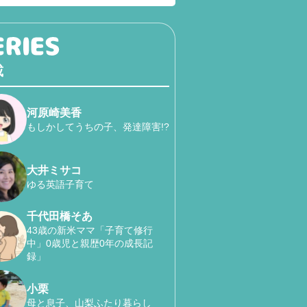
載
河原崎美香
もしかしてうちの子、発達障害!?
大井ミサコ
ゆる英語子育て
千代田橋そあ
43歳の新米ママ「子育て修行
中」0歳児と親歴0年の成長記
録」
小栗
母と息子、山梨ふたり暮らし