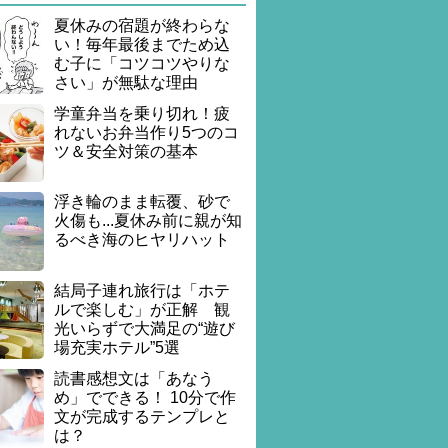
夏休みの宿題が終わらな
い！毎年最後までため込
む子に「コツコツやりな
さい」が無駄な理由
学童弁当を乗り切れ！疲
れないお弁当作り5つのコ
ツ＆安全対策の基本
浮き輪のまま転覆、砂で
火傷も...夏休み前に親が知
るべき海のヒヤリハット
結局子連れ旅行は「ホテ
ルで楽しむ」が正解 観
光いらずで大満足の“遊び
場充実ホテル”5選
読書感想文は「あなう
め」でできる！ 10分で作
文が完成するテンプレと
は？