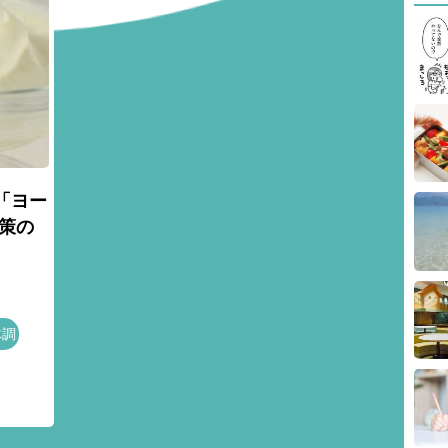
「ヨー
策の
体調