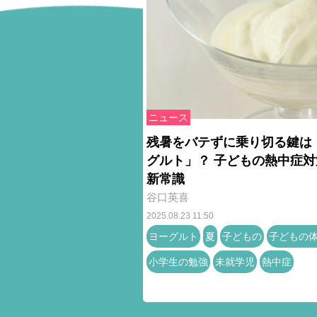
ニュース
残暑をバテずに乗り切る鍵は
グルト」？ 子どもの熱中症対
新常識
谷口英喜
2025.08.23 11:50
ヨーグルト
夏
子どもの
子どもの
小学生の勉強
未就学児
熱中症