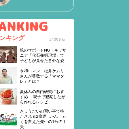
ンキング
17:30更新
親のサポートNG！キッザ
ニア「化石発掘現場」で
子どもが見せた意外な姿
令和ロマン・松井ケムリ
さんが尊敬する「ママタ
レ」とは？
夏休みの自由研究におす
すめ！ 親子で観察しなが
ら作れるレシピ
きょうだいの習い事で待
たされる2歳児...かんしゃ
くを変えた先生の1分の工
夫