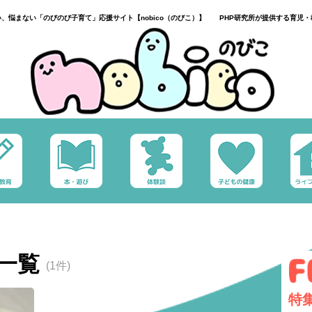
い、悩まない「のびのび子育て」応援サイト【nobico（のびこ）】 PHP研究所が提供する育児・
一覧
(1件)
特