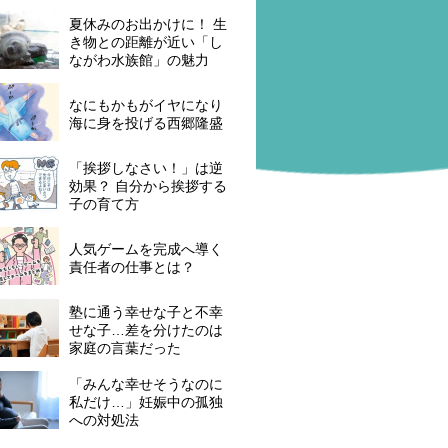
夏休みのお出かけに！ 生
き物との距離が近い「し
ながわ水族館」の魅力
なにもかもがイヤになり
海に身を投げる西郷隆盛
「挨拶しなさい！」は逆
効果？ 自分から挨拶する
子の育て方
人気ゲームを完成へ導く
責任者の仕事とは？
塾に通う幸せな子と不幸
せな子…差を分けたのは
家庭の言葉だった
「みんな幸せそうなのに
私だけ…」妊娠中の孤独
への対処法