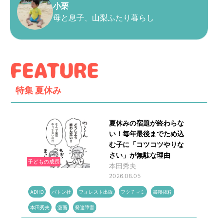
小栗
母と息子、山梨ふたり暮らし
特集
夏休み
夏休みの宿題が終わらな
い！毎年最後までため込
む子に「コツコツやりな
さい」が無駄な理由
子どもの成長
本田秀夫
2026.08.05
ADHD
バトン社
フォレスト出版
フクチマミ
書籍抜粋
本田秀夫
漫画
発達障害