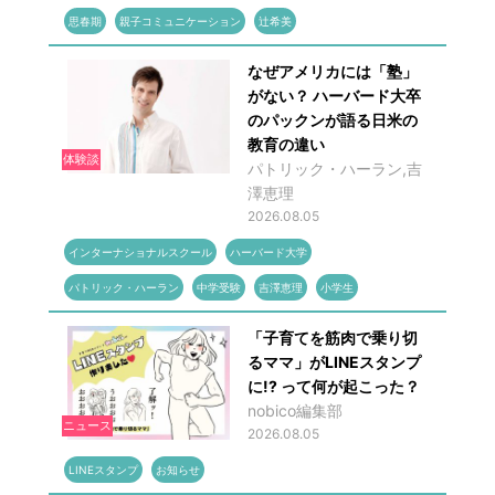
思春期
親子コミュニケーション
辻希美
なぜアメリカには「塾」
がない？ ハーバード大卒
のパックンが語る日米の
教育の違い
体験談
パトリック・ハーラン,吉
澤恵理
2026.08.05
インターナショナルスクール
ハーバード大学
パトリック・ハーラン
中学受験
吉澤恵理
小学生
「子育てを筋肉で乗り切
るママ」がLINEスタンプ
に!? って何が起こった？
nobico編集部
ニュース
2026.08.05
LINEスタンプ
お知らせ