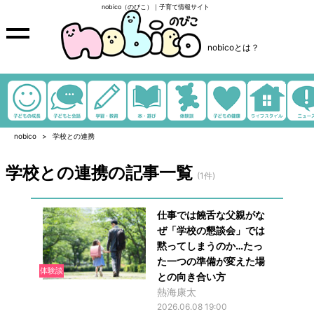
nobico（のびこ）｜子育て情報サイト
nobicoとは？
nobico
学校との連携
学校との連携の記事一覧
(1件)
仕事では饒舌な父親がな
ぜ「学校の懇談会」では
黙ってしまうのか…たっ
た一つの準備が変えた場
体験談
との向き合い方
熱海康太
2026.06.08 19:00