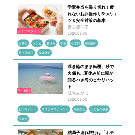
学童弁当を乗り切れ！疲
れないお弁当作り5つのコ
ツ＆安全対策の基本
野上優佳子
ライフスタイル
2026.08.05
お弁当
レシピ
夏休み
学童
小学館
書籍抜粋
野上優佳子
長期休暇
浮き輪のまま転覆、砂で
火傷も...夏休み前に親が
知るべき海のヒヤリハッ
ト
本・遊び
茂木みかほ
2026.08.05
ヒヤリハット
リスクマネジメント
事故防止
子どもの事故
海遊び
結局子連れ旅行は「ホテ