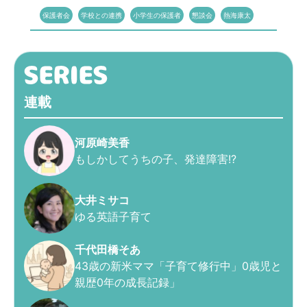
保護者会
学校との連携
小学生の保護者
懇談会
熱海康太
連載
河原崎美香
もしかしてうちの子、発達障害!?
大井ミサコ
ゆる英語子育て
千代田橋そあ
43歳の新米ママ「子育て修行中」0歳児と
親歴0年の成長記録」