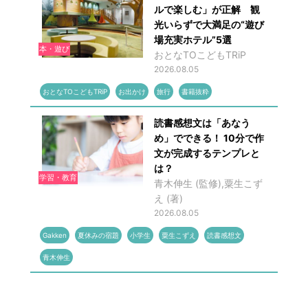
ルで楽しむ」が正解 観
光いらずで大満足の“遊び
場充実ホテル”5選
本・遊び
おとなTOこどもTRiP
2026.08.05
おとなTOこどもTRiP
お出かけ
旅行
書籍抜粋
読書感想文は「あなう
め」でできる！ 10分で作
文が完成するテンプレと
は？
学習・教育
青木伸生 (監修),粟生こず
え (著)
2026.08.05
Gakken
夏休みの宿題
小学生
粟生こずえ
読書感想文
青木伸生