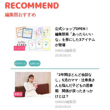
編集部おすすめ
公式ショップOPEN！
編集部発「あったらいい
な」を形にした3アイテム
が登場
ニュース
nobico編集部
2026.08.05
ECサイト
お知らせ
「2年間ほとんど会話な
し」5児のママ・辻希美さ
んも悩んだ子どもの思春
期 関係が戻ったきっか
体験談
けとは？
nobico編集部
2026.08.05