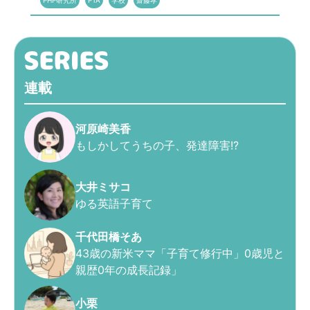
PHP研究所
PTA
学校
齋藤孝
連載
河原崎美香
もしかしてうちの子、発達障害!?
大井ミサコ
ゆる英語子育て
千代田橋そあ
43歳の新米ママ「子育て修行中」0歳児と
親歴0年の成長記録」
小栗