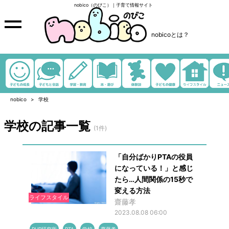
nobico（のびこ）｜子育て情報サイト
nobicoとは？
nobico
学校
学校の記事一覧
(1件)
「自分ばかりPTAの役員
になっている！」と感じ
たら…人間関係の15秒で
変える方法
ライフスタイル
齋藤孝
2023.08.08 06:00