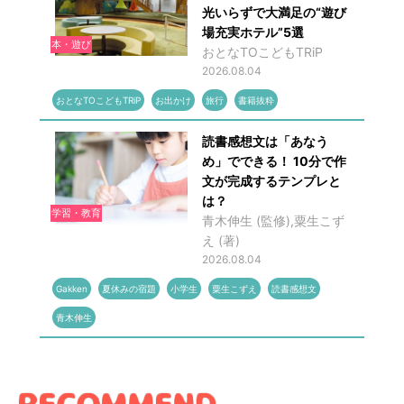
光いらずで大満足の“遊び
場充実ホテル”5選
本・遊び
おとなTOこどもTRiP
2026.08.04
おとなTOこどもTRiP
お出かけ
旅行
書籍抜粋
読書感想文は「あなう
め」でできる！ 10分で作
文が完成するテンプレと
は？
学習・教育
青木伸生 (監修),粟生こず
え (著)
2026.08.04
Gakken
夏休みの宿題
小学生
粟生こずえ
読書感想文
青木伸生