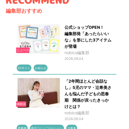
編集部おすすめ
公式ショップOPEN！
編集部発「あったらいい
な」を形にした3アイテム
が登場
ニュース
nobico編集部
2026.08.04
ECサイト
お知らせ
「2年間ほとんど会話な
し」5児のママ・辻希美さ
んも悩んだ子どもの思春
期 関係が戻ったきっか
体験談
けとは？
nobico編集部
2026.08.04
思春期
親子コミュニケーション
辻希美