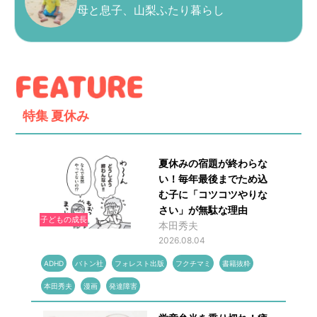
母と息子、山梨ふたり暮らし
特集
夏休み
夏休みの宿題が終わらな
い！毎年最後までため込
む子に「コツコツやりな
さい」が無駄な理由
子どもの成長
本田秀夫
2026.08.04
ADHD
バトン社
フォレスト出版
フクチマミ
書籍抜粋
本田秀夫
漫画
発達障害