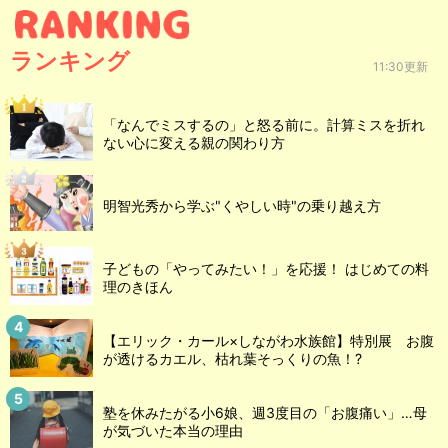
ランキング
11:30更新
「なんでミスするの」と怒る前に。計算ミスを折れ
ない心に変える親の関わり方
明智光秀から学ぶ"くやしい時"の乗り越え方
子どもの「やってみたい！」を応援！ はじめての料
理のきほん
【エリック・カール×しながわ水族館】特別展 お腹
が透けるカエル、枯れ葉そっくりの魚！?
塾を休みたがる小6娘、週3度目の「お腹痛い」…母
が気づいた本当の理由