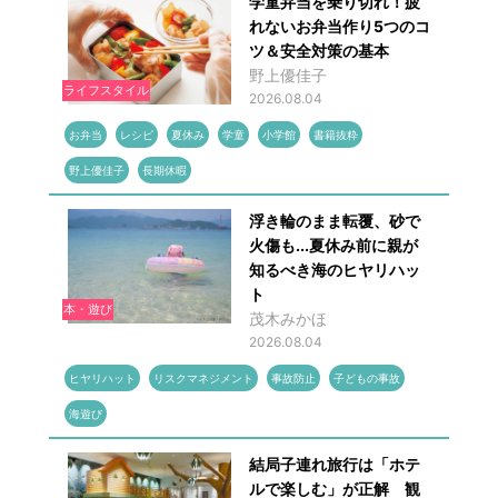
学童弁当を乗り切れ！疲
れないお弁当作り5つのコ
ツ＆安全対策の基本
野上優佳子
ライフスタイル
2026.08.04
お弁当
レシピ
夏休み
学童
小学館
書籍抜粋
野上優佳子
長期休暇
浮き輪のまま転覆、砂で
火傷も...夏休み前に親が
知るべき海のヒヤリハッ
ト
本・遊び
茂木みかほ
2026.08.04
ヒヤリハット
リスクマネジメント
事故防止
子どもの事故
海遊び
結局子連れ旅行は「ホテ
ルで楽しむ」が正解 観