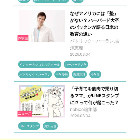
なぜアメリカには「塾」
がない？ ハーバード大卒
のパックンが語る日米の
教育の違い
体験談
パトリック・ハーラン,吉
澤恵理
2026.08.04
インターナショナルスクール
ハーバード大学
パトリック・ハーラン
中学受験
吉澤恵理
小学生
「子育てを筋肉で乗り切
るママ」がLINEスタンプ
に!? って何が起こった？
nobico編集部
ニュース
2026.08.04
LINEスタンプ
お知らせ