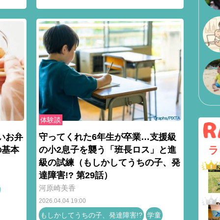
体験談
いお弁
守ってくれた6年生が卒業…支援級
ラ
の基本
の小2息子を襲う「班長ロス」と進
級の試練（もしかしてうちの子、発
達障害!? 第29話）
河原崎美香
2026.04.04 19:00
もしかしてうちの子、発達障害!?
学童