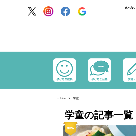
比べな
nobico
学童
学童の記事一覧