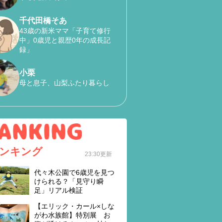
千代田橋そあ
43歳の新米ママ「子育て修行
中」0歳児と親歴0年の成長記
録」
小栗
母と息子、山梨ふたり暮らし
ンキング
23:30更新
代々木公園で6歳児を見つ
けられる？「見守り瞬
足」リアル検証
【エリック・カール×しな
がわ水族館】特別展 お