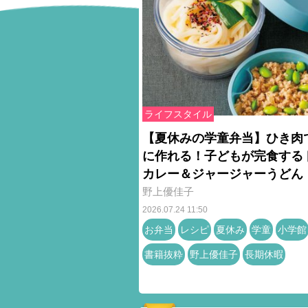
ライフスタイル
【夏休みの学童弁当】ひき肉
に作れる！子どもが完食する
カレー＆ジャージャーうどん
野上優佳子
2026.07.24 11:50
お弁当
レシピ
夏休み
学童
小学館
書籍抜粋
野上優佳子
長期休暇