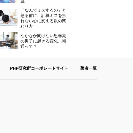
盛
「なんでミスするの」と
怒る前に。計算ミスを折
れない心に変える親の関
わり方
なかなか聞けない思春期
の男子に起きる変化…精
通って？
PHP研究所コーポレートサイト
著者一覧