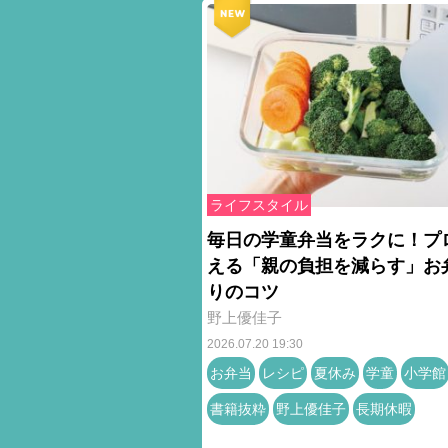
ライフスタイル
毎日の学童弁当をラクに！プ
える「親の負担を減らす」お
りのコツ
野上優佳子
2026.07.20 19:30
お弁当
レシピ
夏休み
学童
小学館
書籍抜粋
野上優佳子
長期休暇