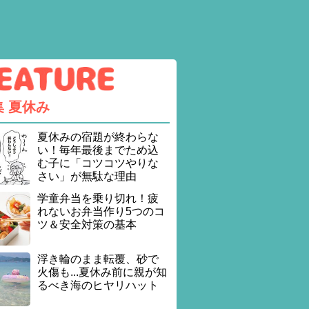
集
夏休み
夏休みの宿題が終わらな
い！毎年最後までため込
む子に「コツコツやりな
さい」が無駄な理由
学童弁当を乗り切れ！疲
れないお弁当作り5つのコ
ツ＆安全対策の基本
浮き輪のまま転覆、砂で
火傷も...夏休み前に親が知
るべき海のヒヤリハット