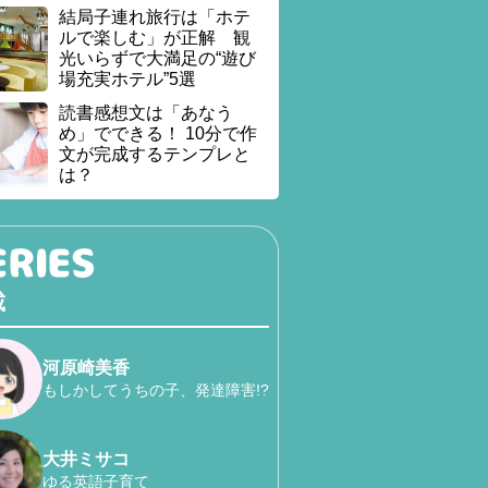
結局子連れ旅行は「ホテ
ルで楽しむ」が正解 観
光いらずで大満足の“遊び
場充実ホテル”5選
読書感想文は「あなう
め」でできる！ 10分で作
文が完成するテンプレと
は？
載
河原崎美香
もしかしてうちの子、発達障害!?
大井ミサコ
ゆる英語子育て