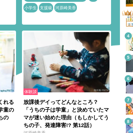
小学生
支援級
河原崎美香
体験談
くれる
放課後デイってどんなところ？
学童の
「うちの子は学童」と決めていたマ
ちの
マが迷い始めた理由（もしかしてう
ちの子、発達障害!? 第12話）
河原崎美香