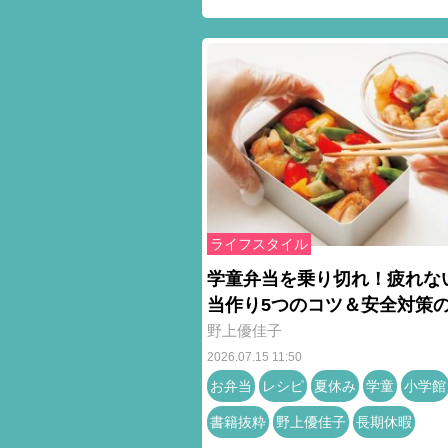
ライフスタイル
学童弁当を乗り切れ！疲れな
当作り5つのコツ＆安全対策
野上優佳子
2026.07.15 11:50
お弁当
レシピ
夏休み
学童
小学館
書籍抜粋
野上優佳子
長期休暇