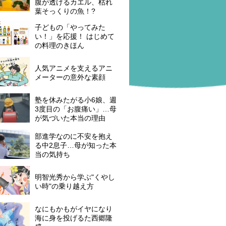
腹が透けるカエル、枯れ
葉そっくりの魚！?
子どもの「やってみた
い！」を応援！ はじめて
の料理のきほん
人気アニメを支えるアニ
メーターの意外な素顔
塾を休みたがる小6娘、週
3度目の「お腹痛い」…母
が気づいた本当の理由
部進学なのに不安を抱え
る中2息子…母が知った本
当の気持ち
明智光秀から学ぶ"くやし
い時"の乗り越え方
なにもかもがイヤになり
海に身を投げるた西郷隆