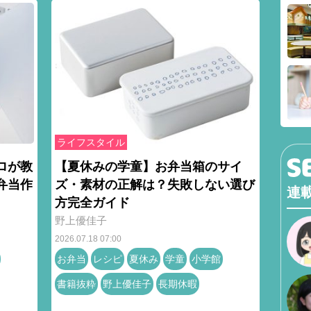
ライフスタイル
ロが教
【夏休みの学童】お弁当箱のサイ
弁当作
ズ・素材の正解は？失敗しない選び
連
方完全ガイド
野上優佳子
2026.07.18 07:00
お弁当
レシピ
夏休み
学童
小学館
書籍抜粋
野上優佳子
長期休暇