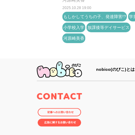
2025.10.28 19:00
もしかしてうちの子、発達障害!?
学
小学校入学
放課後等デイサービス
河原崎美香
nobico(のびこ)とは