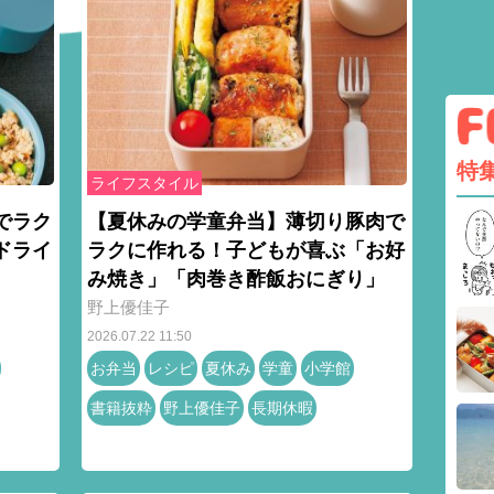
特
ライフスタイル
でラク
【夏休みの学童弁当】薄切り豚肉で
ドライ
ラクに作れる！子どもが喜ぶ「お好
み焼き」「肉巻き酢飯おにぎり」
野上優佳子
2026.07.22 11:50
お弁当
レシピ
夏休み
学童
小学館
書籍抜粋
野上優佳子
長期休暇