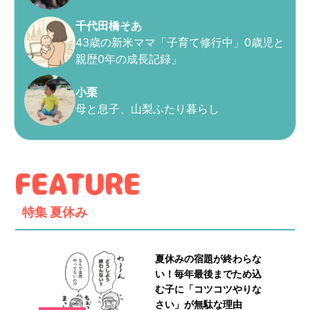
千代田橋そあ
43歳の新米ママ「子育て修行中」0歳児と
親歴0年の成長記録」
小栗
母と息子、山梨ふたり暮らし
特集
夏休み
夏休みの宿題が終わらな
い！毎年最後までため込
む子に「コツコツやりな
さい」が無駄な理由