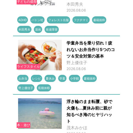
子どもの成長
本田秀夫
2026.08.06
ADHD
バトン社
フォレスト出版
フクチマミ
書籍抜粋
本田秀夫
漫画
発達障害
学童弁当を乗り切れ！疲
れないお弁当作り5つのコ
ツ＆安全対策の基本
野上優佳子
ライフスタイル
2026.08.06
お弁当
レシピ
夏休み
学童
小学館
書籍抜粋
野上優佳子
長期休暇
浮き輪のまま転覆、砂で
火傷も...夏休み前に親が
知るべき海のヒヤリハッ
ト
本・遊び
茂木みかほ