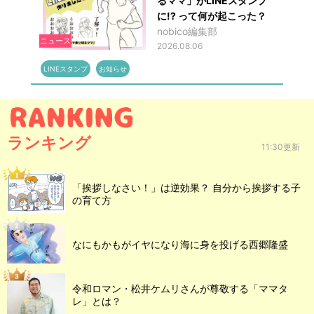
るママ」がLINEスタンプ
に!? って何が起こった？
nobico編集部
ニュース
2026.08.06
LINEスタンプ
お知らせ
ランキング
11:30更新
「挨拶しなさい！」は逆効果？ 自分から挨拶する子
の育て方
なにもかもがイヤになり海に身を投げる西郷隆盛
令和ロマン・松井ケムリさんが尊敬する「ママタ
レ」とは？