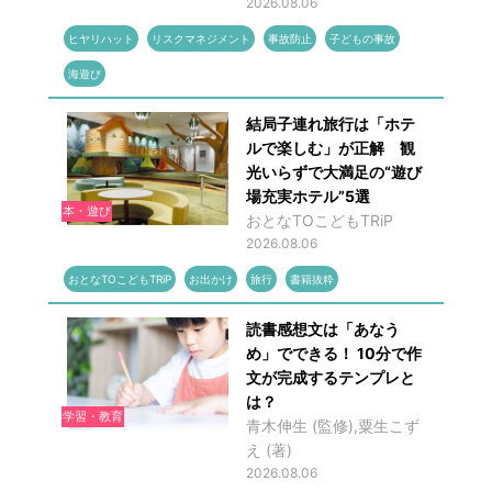
2026.08.06
ヒヤリハット
リスクマネジメント
事故防止
子どもの事故
海遊び
結局子連れ旅行は「ホテ
ルで楽しむ」が正解 観
光いらずで大満足の“遊び
場充実ホテル”5選
本・遊び
おとなTOこどもTRiP
2026.08.06
おとなTOこどもTRiP
お出かけ
旅行
書籍抜粋
読書感想文は「あなう
め」でできる！ 10分で作
文が完成するテンプレと
は？
学習・教育
青木伸生 (監修),粟生こず
え (著)
2026.08.06