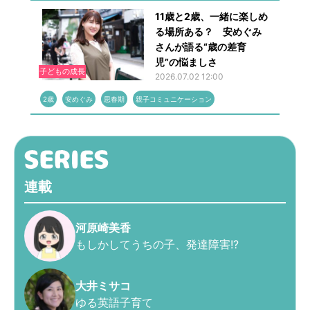
11歳と2歳、一緒に楽しめ
る場所ある？ 安めぐみ
さんが語る“歳の差育
児”の悩ましさ
子どもの成長
2026.07.02 12:00
2歳
安めぐみ
思春期
親子コミュニケーション
連載
河原崎美香
もしかしてうちの子、発達障害!?
大井ミサコ
ゆる英語子育て