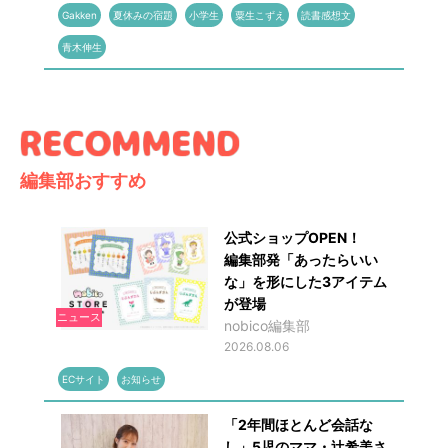
Gakken
夏休みの宿題
小学生
粟生こずえ
読書感想文
青木伸生
編集部おすすめ
公式ショップOPEN！
編集部発「あったらいい
な」を形にした3アイテム
が登場
ニュース
nobico編集部
2026.08.06
ECサイト
お知らせ
「2年間ほとんど会話な
し」5児のママ・辻希美さ