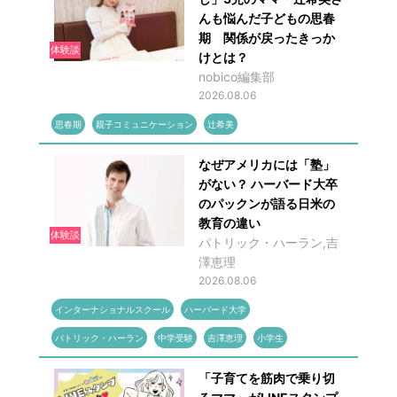
んも悩んだ子どもの思春
期 関係が戻ったきっか
体験談
けとは？
nobico編集部
2026.08.06
思春期
親子コミュニケーション
辻希美
なぜアメリカには「塾」
がない？ ハーバード大卒
のパックンが語る日米の
教育の違い
体験談
パトリック・ハーラン,吉
澤恵理
2026.08.06
インターナショナルスクール
ハーバード大学
パトリック・ハーラン
中学受験
吉澤恵理
小学生
「子育てを筋肉で乗り切