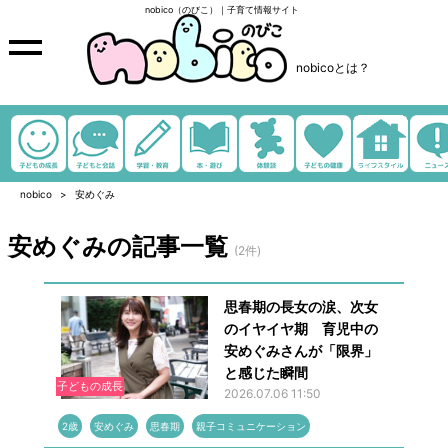
nobico（のびこ）｜子育て情報サイト
nobicoとは？
nobico
安めぐみ
安めぐみの記事一覧
(2件)
思春期の長女の涙、次女
のイヤイヤ期 育児中の
安めぐみさんが「限界」
と感じた瞬間
子どもの成長
2026.07.06 11:50
2歳
安めぐみ
思春期
親子コミュニケーション