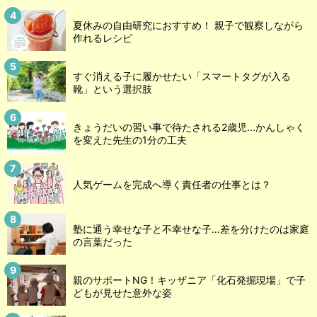
夏休みの自由研究におすすめ！ 親子で観察しながら
作れるレシピ
すぐ消える子に履かせたい「スマートタグが入る
靴」という選択肢
きょうだいの習い事で待たされる2歳児...かんしゃく
を変えた先生の1分の工夫
人気ゲームを完成へ導く責任者の仕事とは？
塾に通う幸せな子と不幸せな子…差を分けたのは家庭
の言葉だった
親のサポートNG！キッザニア「化石発掘現場」で子
どもが見せた意外な姿