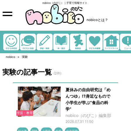
nobico（のびこ）｜子育て情報サイト
nobicoとは？
nobico
実験
実験の記事一覧
(2件)
夏休みの自由研究は「め
んつゆ」!?身近なもので
小学生が学ぶ“食品の科
学”
学習・教育
nobico（のびこ）編集部
2026.07.31 11:50