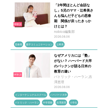
「2年間ほとんど会話な
し」5児のママ・辻希美さ
んも悩んだ子どもの思春
期 関係が戻ったきっか
体験談
けとは？
nobico編集部
2026.08.06
思春期
親子コミュニケーション
辻希美
なぜアメリカには「塾」
がない？ ハーバード大卒
のパックンが語る日米の
教育の違い
体験談
パトリック・ハーラン,吉
澤恵理
2026.08.06
インターナショナルスクール
ハーバード大学
パトリック・ハーラン
中学受験
吉澤恵理
小学生