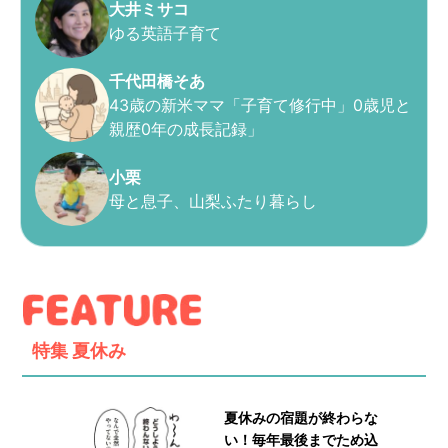
大井ミサコ
ゆる英語子育て
千代田橋そあ
43歳の新米ママ「子育て修行中」0歳児と
親歴0年の成長記録」
小栗
母と息子、山梨ふたり暮らし
特集
夏休み
夏休みの宿題が終わらな
い！毎年最後までため込