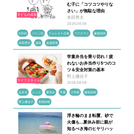
む子に「コツコツやりな
さい」が無駄な理由
子どもの成長
本田秀夫
2026.08.06
ADHD
バトン社
フォレスト出版
フクチマミ
書籍抜粋
本田秀夫
漫画
発達障害
学童弁当を乗り切れ！疲
れないお弁当作り5つのコ
ツ＆安全対策の基本
野上優佳子
ライフスタイル
2026.08.06
お弁当
レシピ
夏休み
学童
小学館
書籍抜粋
野上優佳子
長期休暇
浮き輪のまま転覆、砂で
火傷も...夏休み前に親が
知るべき海のヒヤリハッ