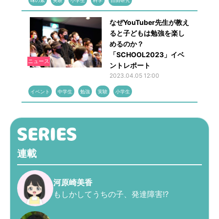
味の素
実験
小学生
科学
自由研究
なぜYouTuber先生が教え
ると子どもは勉強を楽し
めるのか？
「SCHOOL2023」イベ
ニュース
ントレポート
2023.04.05 12:00
イベント
中学生
勉強
実験
小学生
連載
河原崎美香
もしかしてうちの子、発達障害!?