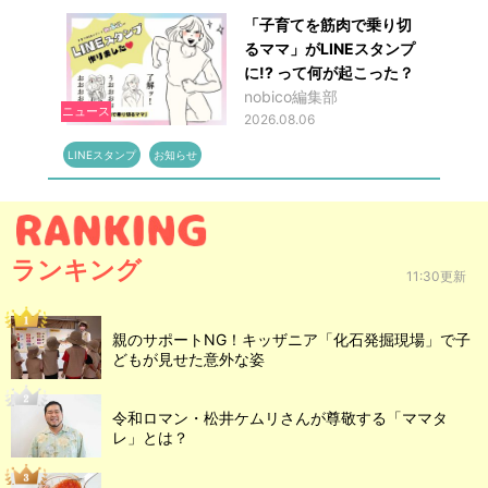
「子育てを筋肉で乗り切
るママ」がLINEスタンプ
に!? って何が起こった？
nobico編集部
ニュース
2026.08.06
LINEスタンプ
お知らせ
ランキング
11:30更新
親のサポートNG！キッザニア「化石発掘現場」で子
どもが見せた意外な姿
令和ロマン・松井ケムリさんが尊敬する「ママタ
レ」とは？