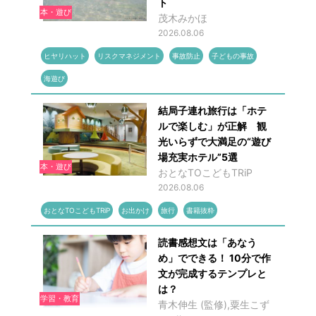
ト
本・遊び
茂木みかほ
2026.08.06
ヒヤリハット
リスクマネジメント
事故防止
子どもの事故
海遊び
結局子連れ旅行は「ホテ
ルで楽しむ」が正解 観
光いらずで大満足の“遊び
場充実ホテル”5選
本・遊び
おとなTOこどもTRiP
2026.08.06
おとなTOこどもTRiP
お出かけ
旅行
書籍抜粋
読書感想文は「あなう
め」でできる！ 10分で作
文が完成するテンプレと
は？
学習・教育
青木伸生 (監修),粟生こず