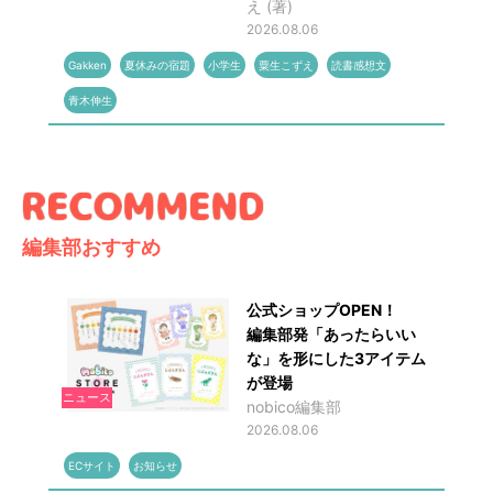
え (著)
2026.08.06
Gakken
夏休みの宿題
小学生
粟生こずえ
読書感想文
青木伸生
編集部おすすめ
公式ショップOPEN！
編集部発「あったらいい
な」を形にした3アイテム
が登場
ニュース
nobico編集部
2026.08.06
ECサイト
お知らせ