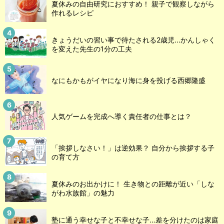
夏休みの自由研究におすすめ！ 親子で観察しながら
作れるレシピ
きょうだいの習い事で待たされる2歳児...かんしゃく
を変えた先生の1分の工夫
なにもかもがイヤになり海に身を投げる西郷隆盛
人気ゲームを完成へ導く責任者の仕事とは？
「挨拶しなさい！」は逆効果？ 自分から挨拶する子
の育て方
夏休みのお出かけに！ 生き物との距離が近い「しな
がわ水族館」の魅力
塾に通う幸せな子と不幸せな子…差を分けたのは家庭