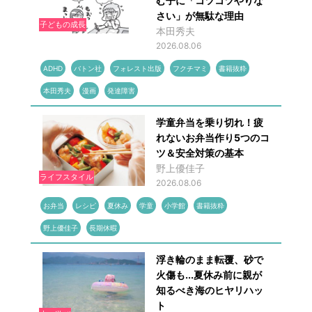
む子に「コツコツやりな
さい」が無駄な理由
子どもの成長
本田秀夫
2026.08.06
ADHD
バトン社
フォレスト出版
フクチマミ
書籍抜粋
本田秀夫
漫画
発達障害
学童弁当を乗り切れ！疲
れないお弁当作り5つのコ
ツ＆安全対策の基本
野上優佳子
ライフスタイル
2026.08.06
お弁当
レシピ
夏休み
学童
小学館
書籍抜粋
野上優佳子
長期休暇
浮き輪のまま転覆、砂で
火傷も...夏休み前に親が
知るべき海のヒヤリハッ
ト