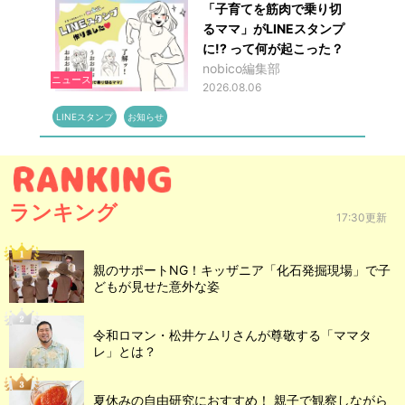
「子育てを筋肉で乗り切
るママ」がLINEスタンプ
に!? って何が起こった？
nobico編集部
ニュース
2026.08.06
LINEスタンプ
お知らせ
ランキング
17:30更新
親のサポートNG！キッザニア「化石発掘現場」で子
どもが見せた意外な姿
令和ロマン・松井ケムリさんが尊敬する「ママタ
レ」とは？
夏休みの自由研究におすすめ！ 親子で観察しながら