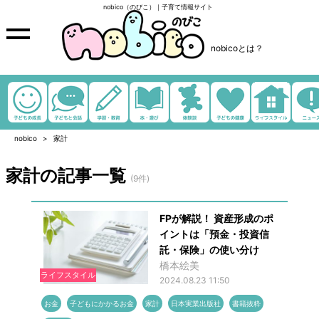
nobico（のびこ）｜子育て情報サイト
nobicoとは？
nobico
家計
家計の記事一覧
(9件)
FPが解説！ 資産形成のポ
イントは「預金・投資信
託・保険」の使い分け
橋本絵美
ライフスタイル
2024.08.23 11:50
お金
子どもにかかるお金
家計
日本実業出版社
書籍抜粋