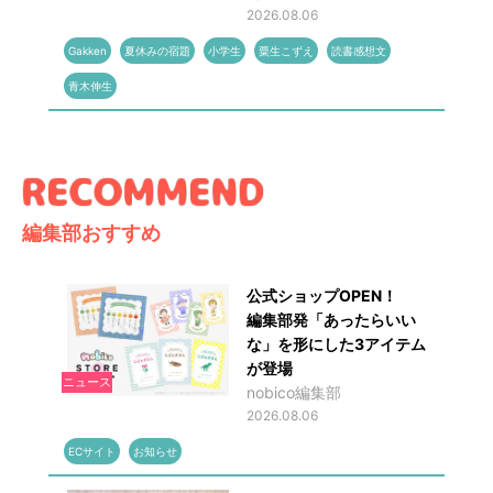
2026.08.06
Gakken
夏休みの宿題
小学生
粟生こずえ
読書感想文
青木伸生
編集部おすすめ
公式ショップOPEN！
編集部発「あったらいい
な」を形にした3アイテム
が登場
ニュース
nobico編集部
2026.08.06
ECサイト
お知らせ