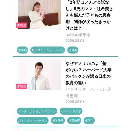
「2年間ほとんど会話な
し」5児のママ・辻希美さ
んも悩んだ子どもの思春
期 関係が戻ったきっか
体験談
けとは？
nobico編集部
2026.08.06
思春期
親子コミュニケーション
辻希美
なぜアメリカには「塾」
がない？ ハーバード大卒
のパックンが語る日米の
教育の違い
体験談
パトリック・ハーラン,吉
澤恵理
2026.08.06
インターナショナルスクール
ハーバード大学
パトリック・ハーラン
中学受験
吉澤恵理
小学生