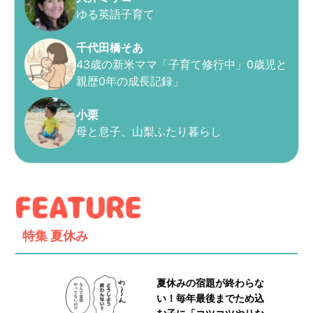
ゆる英語子育て
千代田橋そあ
43歳の新米ママ「子育て修行中」0歳児と
親歴0年の成長記録」
小栗
母と息子、山梨ふたり暮らし
特集
夏休み
夏休みの宿題が終わらな
い！毎年最後までため込