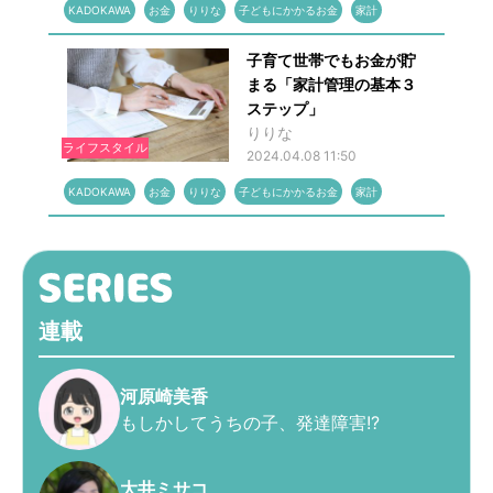
KADOKAWA
お金
りりな
子どもにかかるお金
家計
子育て世帯でもお金が貯
まる「家計管理の基本３
ステップ」
りりな
ライフスタイル
2024.04.08 11:50
KADOKAWA
お金
りりな
子どもにかかるお金
家計
連載
河原崎美香
もしかしてうちの子、発達障害!?
大井ミサコ