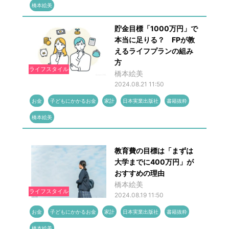
橋本絵美
貯金目標「1000万円」で
本当に足りる？ FPが教
えるライフプランの組み
方
ライフスタイル
橋本絵美
2024.08.21 11:50
お金
子どもにかかるお金
家計
日本実業出版社
書籍抜粋
橋本絵美
教育費の目標は「まずは
大学までに400万円」が
おすすめの理由
橋本絵美
ライフスタイル
2024.08.19 11:50
お金
子どもにかかるお金
家計
日本実業出版社
書籍抜粋
橋本絵美