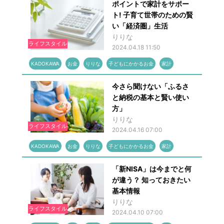
ポイントで家計をサポー
ト! 子育て世帯のための賢
い「経済圏」生活
りりな
ライフスタイル
2024.04.18 11:50
KADOKAWA
お金
りりな
子どもにかかるお金
家計
今さら聞けない「ふるさ
と納税の基本と賢い使い
方」
りりな
ライフスタイル
2024.04.16 07:00
KADOKAWA
お金
りりな
子どもにかかるお金
家計
「新NISA」は今までと何
が違う？ 知っておきたい
基本情報
りりな
ライフスタイル
2024.04.10 07:00