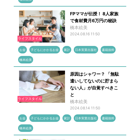
FPママが伝授！ 8人家族
で食材費月6万円の秘訣
橋本絵美
2024.08.16 11:50
ライフスタイル
お金
子どもにかかるお金
家計
日本実業出版社
書籍抜粋
橋本絵美
原因はシャワー？ 「無駄
遣いしてないのに貯まら
ない人」が自覚すべきこ
と
ライフスタイル
橋本絵美
2024.08.14 11:50
お金
子どもにかかるお金
家計
日本実業出版社
書籍抜粋
橋本絵美