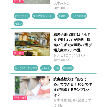
本・遊び
茂木みかほ
2026.08.06
ヒヤリハット
リスクマネジメント
事故防止
子どもの事故
海遊び
結局子連れ旅行は「ホテ
ルで楽しむ」が正解 観
光いらずで大満足の“遊び
場充実ホテル”5選
本・遊び
おとなTOこどもTRiP
2026.08.06
おとなTOこどもTRiP
お出かけ
旅行
書籍抜粋
読書感想文は「あなう
め」でできる！ 10分で作
文が完成するテンプレと
は？
学習・教育
青木伸生 (監修),粟生こず
え (著)