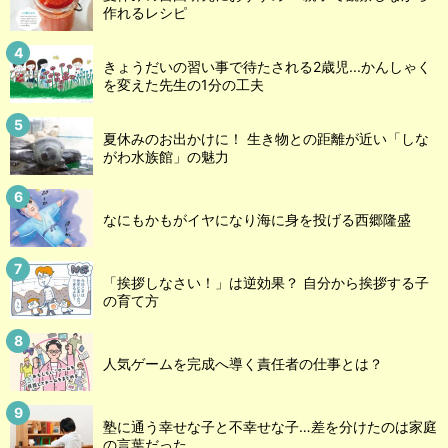
作れるレシピ
きょうだいの習い事で待たされる2歳児...かんしゃく
を変えた先生の1分の工夫
夏休みのお出かけに！ 生き物との距離が近い「しな
がわ水族館」の魅力
なにもかもがイヤになり海に身を投げる西郷隆盛
「挨拶しなさい！」は逆効果？ 自分から挨拶する子
の育て方
人気ゲームを完成へ導く責任者の仕事とは？
塾に通う幸せな子と不幸せな子…差を分けたのは家庭
の言葉だった