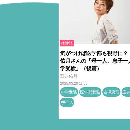
体験談
気がつけば医学部も視野に？
佑月さんの「母一人、息子一
学受験」（後篇）
室井佑月
2025.03.28 11:50
中学受験
医学部受験
吉澤恵理
室
寮生活