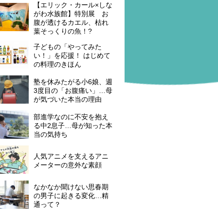
【エリック・カール×しな
がわ水族館】特別展 お
腹が透けるカエル、枯れ
葉そっくりの魚！?
子どもの「やってみた
い！」を応援！ はじめて
の料理のきほん
塾を休みたがる小6娘、週
3度目の「お腹痛い」…母
が気づいた本当の理由
部進学なのに不安を抱え
る中2息子…母が知った本
当の気持ち
人気アニメを支えるアニ
メーターの意外な素顔
なかなか聞けない思春期
の男子に起きる変化…精
通って？