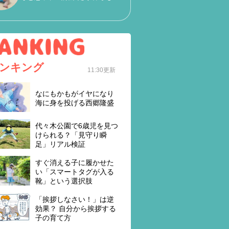
ンキング
11:30更新
なにもかもがイヤになり
海に身を投げる西郷隆盛
代々木公園で6歳児を見つ
けられる？「見守り瞬
足」リアル検証
すぐ消える子に履かせた
い「スマートタグが入る
靴」という選択肢
「挨拶しなさい！」は逆
効果？ 自分から挨拶する
子の育て方