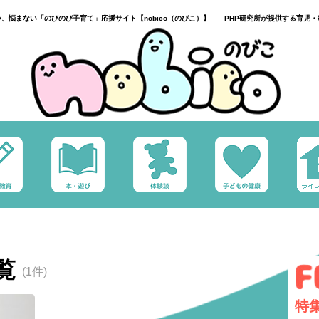
い、悩まない「のびのび子育て」応援サイト【nobico（のびこ）】 PHP研究所が提供する育児・
覧
(1件)
特