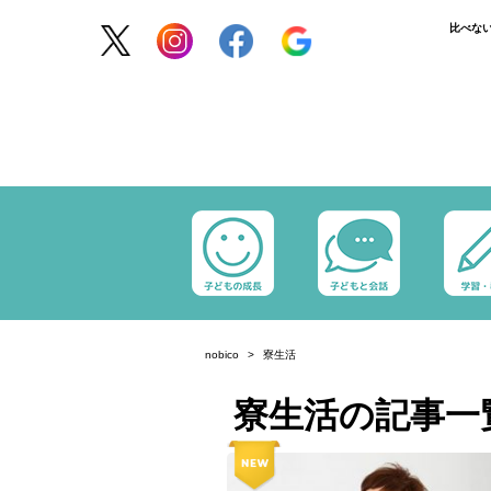
比べな
nobico
寮生活
寮生活の記事一