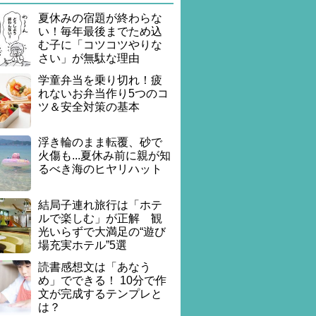
夏休みの宿題が終わらな
い！毎年最後までため込
む子に「コツコツやりな
さい」が無駄な理由
学童弁当を乗り切れ！疲
れないお弁当作り5つのコ
ツ＆安全対策の基本
浮き輪のまま転覆、砂で
火傷も...夏休み前に親が知
るべき海のヒヤリハット
結局子連れ旅行は「ホテ
ルで楽しむ」が正解 観
光いらずで大満足の“遊び
場充実ホテル”5選
読書感想文は「あなう
め」でできる！ 10分で作
文が完成するテンプレと
は？