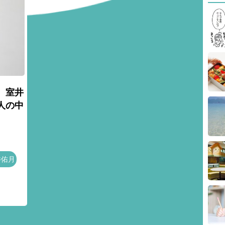
 室井
人の中
井佑月