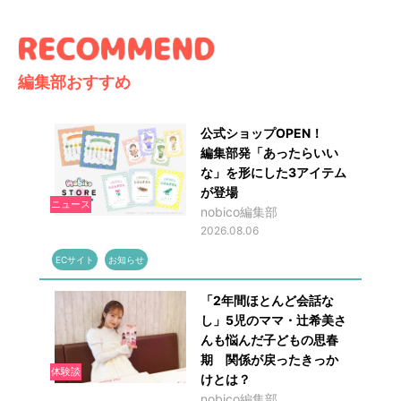
編集部おすすめ
公式ショップOPEN！
編集部発「あったらいい
な」を形にした3アイテム
が登場
ニュース
nobico編集部
2026.08.06
ECサイト
お知らせ
「2年間ほとんど会話な
し」5児のママ・辻希美さ
んも悩んだ子どもの思春
期 関係が戻ったきっか
体験談
けとは？
nobico編集部