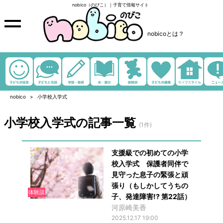
nobico（のびこ）｜子育て情報サイト
nobicoとは？
nobico
小学校入学式
小学校入学式の記事一覧
(1件)
支援級での初めての小学
校入学式 保護者同伴で
見守った息子の緊張と頑
張り（もしかしてうちの
体験談
子、発達障害!? 第22話）
河原崎美香
2025.12.17 19:00