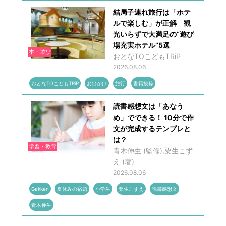
結局子連れ旅行は「ホテ
ルで楽しむ」が正解 観
光いらずで大満足の“遊び
場充実ホテル”5選
本・遊び
おとなTOこどもTRiP
2026.08.06
おとなTOこどもTRiP
お出かけ
旅行
書籍抜粋
読書感想文は「あなう
め」でできる！ 10分で作
文が完成するテンプレと
は？
学習・教育
青木伸生 (監修),粟生こず
え (著)
2026.08.06
Gakken
夏休みの宿題
小学生
粟生こずえ
読書感想文
青木伸生