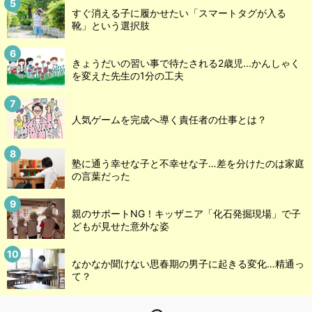
すぐ消える子に履かせたい「スマートタグが入る
靴」という選択肢
きょうだいの習い事で待たされる2歳児...かんしゃく
を変えた先生の1分の工夫
人気ゲームを完成へ導く責任者の仕事とは？
塾に通う幸せな子と不幸せな子…差を分けたのは家庭
の言葉だった
親のサポートNG！キッザニア「化石発掘現場」で子
どもが見せた意外な姿
なかなか聞けない思春期の男子に起きる変化…精通っ
て？