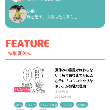
小栗
母と息子、山梨ふたり暮らし
特集
夏休み
夏休みの宿題が終わらな
い！毎年最後までため込
む子に「コツコツやりな
さい」が無駄な理由
子どもの成長
本田秀夫
2026.08.06
ADHD
バトン社
フォレスト出版
フクチマミ
書籍抜粋