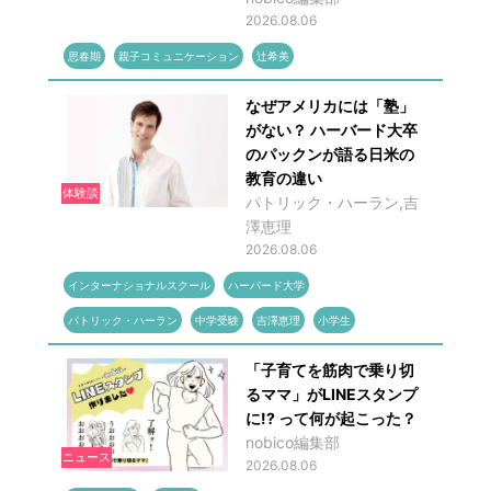
2026.08.06
思春期
親子コミュニケーション
辻希美
なぜアメリカには「塾」
がない？ ハーバード大卒
のパックンが語る日米の
教育の違い
体験談
パトリック・ハーラン,吉
澤恵理
2026.08.06
インターナショナルスクール
ハーバード大学
パトリック・ハーラン
中学受験
吉澤恵理
小学生
「子育てを筋肉で乗り切
るママ」がLINEスタンプ
に!? って何が起こった？
nobico編集部
ニュース
2026.08.06