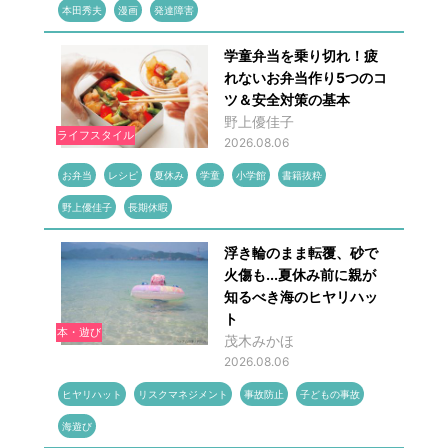
本田秀夫
漫画
発達障害
学童弁当を乗り切れ！疲
れないお弁当作り5つのコ
ツ＆安全対策の基本
野上優佳子
ライフスタイル
2026.08.06
お弁当
レシピ
夏休み
学童
小学館
書籍抜粋
野上優佳子
長期休暇
浮き輪のまま転覆、砂で
火傷も...夏休み前に親が
知るべき海のヒヤリハッ
ト
本・遊び
茂木みかほ
2026.08.06
ヒヤリハット
リスクマネジメント
事故防止
子どもの事故
海遊び