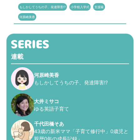
もしかしてうちの子、発達障害!?
小学校入学式
支援級
河原崎美香
連載
河原崎美香
もしかしてうちの子、発達障害!?
大井ミサコ
ゆる英語子育て
千代田橋そあ
43歳の新米ママ「子育て修行中」0歳児と
親歴0年の成長記録」